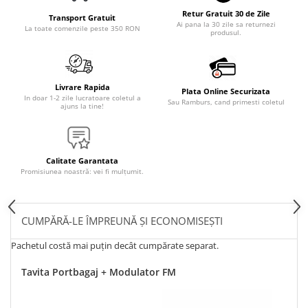
Retur Gratuit 30 de Zile
Transport Gratuit
Ai pana la 30 zile sa returnezi
La toate comenzile peste 350 RON
produsul.
Livrare Rapida
Plata Online Securizata
In doar 1-2 zile lucratoare coletul a
Sau Ramburs, cand primesti coletul
ajuns la tine!
Calitate Garantata
Promisiunea noastră: vei fi mulțumit.
CUMPĂRĂ-LE ÎMPREUNĂ ȘI ECONOMISEȘTI
Pachetul costă mai puțin decât cumpărate separat.
Tavita Portbagaj + Modulator FM