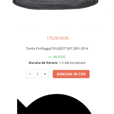
Carcasa Cheie
Accesorii Electronice Auto
Incarcatoare Auto
Accesorii pentru Roti si Anvelope
Husa Anvelope
Truse Chei
170,00 RON
Organizatoare Auto
Tavita Portbagaj PEUGEOT 307 2001-2014
IN STOC
Durata de livrare:
1-2 zile lucratoare
ADAUGA IN COS