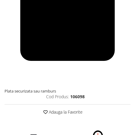
Plata securizata sau ramburs
Cod Produs:
106098
Adauga la Favorite