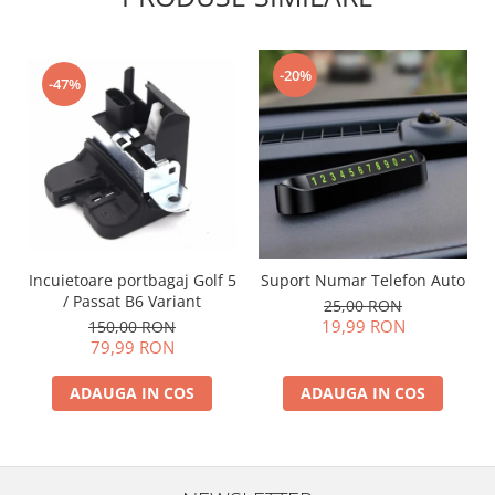
-20%
-47%
Incuietoare portbagaj Golf 5
Suport Numar Telefon Auto
/ Passat B6 Variant
25,00 RON
19,99 RON
150,00 RON
79,99 RON
ADAUGA IN COS
ADAUGA IN COS