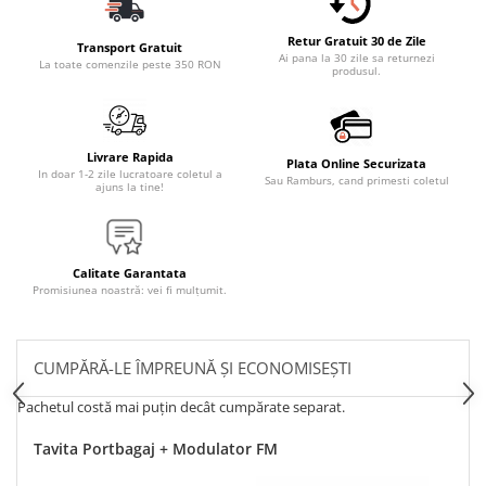
Retur Gratuit 30 de Zile
Transport Gratuit
Ai pana la 30 zile sa returnezi
La toate comenzile peste 350 RON
produsul.
Livrare Rapida
Plata Online Securizata
In doar 1-2 zile lucratoare coletul a
Sau Ramburs, cand primesti coletul
ajuns la tine!
Calitate Garantata
Promisiunea noastră: vei fi mulțumit.
CUMPĂRĂ-LE ÎMPREUNĂ ȘI ECONOMISEȘTI
Pachetul costă mai puțin decât cumpărate separat.
Tavita Portbagaj + Modulator FM