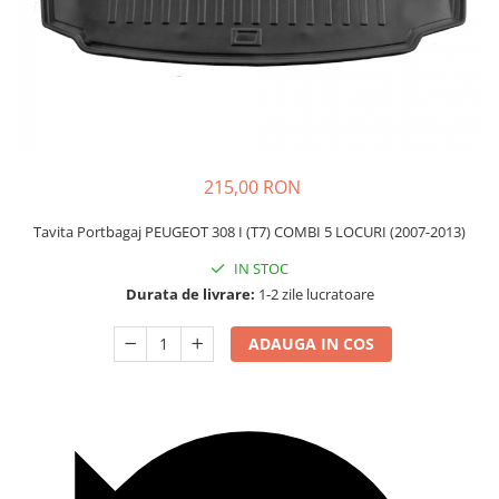
Carcasa Cheie
Accesorii Electronice Auto
Incarcatoare Auto
Accesorii pentru Roti si Anvelope
Husa Anvelope
Truse Chei
215,00 RON
Organizatoare Auto
Tavita Portbagaj PEUGEOT 308 I (T7) COMBI 5 LOCURI (2007-2013)
IN STOC
Durata de livrare:
1-2 zile lucratoare
ADAUGA IN COS