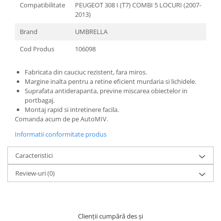
Compatibilitate
PEUGEOT 308 I (T7) COMBI 5 LOCURI (2007-
2013)
Brand
UMBRELLA
Cod Produs
106098
Fabricata din cauciuc rezistent, fara miros.
Margine inalta pentru a retine eficient murdaria si lichidele.
Suprafata antiderapanta, previne miscarea obiectelor in
portbagaj.
Montaj rapid si intretinere facila.
Comanda acum de pe AutoMIV.
Informatii conformitate produs
Caracteristici
Review-uri
(0)
Clienții cumpără des și