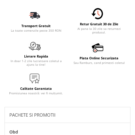
Accesorii Electronice Auto
Incarcatoare Auto
Accesorii pentru Roti si Anvelope
Retur Gratuit 30 de Zile
Transport Gratuit
Husa Anvelope
Ai pana la 30 zile sa returnezi
La toate comenzile peste 350 RON
produsul.
Truse Chei
Organizatoare Auto
Iluminat Auto
Livrare Rapida
Plata Online Securizata
In doar 1-2 zile lucratoare coletul a
Sau Ramburs, cand primesti coletul
Semnalizari
ajuns la tine!
Faruri Ceata
Proiectoare
Calitate Garantata
Accesorii LED
Promisiunea noastră: vei fi mulțumit.
Becuri Auto
Piese Auto
PACHETE SI PROMOTII
Piese Caroserie
Amortizoare Capota
Obd