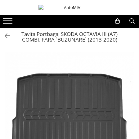
Toate Produsele
Oferta Saptamanii
Tavita Portbagaj SKODA OCTAVIA III (A7)
COMBI. FARA `BUZUNARE` (2013-2020)
Butoane
Butoane Geam
Bloc Lumini
Butoane Reglare Oglinzi
Seturi Butoane
Butoane Blocare/Deblocare
Buton Frana
Buton Clapeta Rezervor
Buton Portbagaj
Alte Butoane/Comutatoare
Butoane Semnalizare