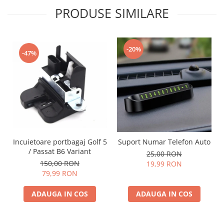
PRODUSE SIMILARE
-20%
-47%
Incuietoare portbagaj Golf 5
Suport Numar Telefon Auto
/ Passat B6 Variant
25,00 RON
150,00 RON
19,99 RON
79,99 RON
ADAUGA IN COS
ADAUGA IN COS