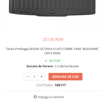
Schimbatoare Viteze
Accesorii Auto
Accesorii Auto Exterior
Husa Auto / Prelata Auto
Paravanturi Auto / Deflectoare Aer
Capace Roti
251,00 RON
Accesorii Interior Auto
Tavita Portbagaj SKODA OCTAVIA III (A7) COMBI. FARA `BUZUNARE`
Inchidere Centralizata
(2013-2020)
Huse Auto
IN STOC
Huse Scaune Auto
Durata de livrare:
1-2 zile lucratoare
Husa Volan
Tavite Portbagaj Dedicate
ADAUGA IN COS
Covorase Auto/ Presuri Auto
Cod Produs:
106117
Seturi Interior
Accesorii Siguranta Auto
Adauga la Favorite
Carcasa Cheie