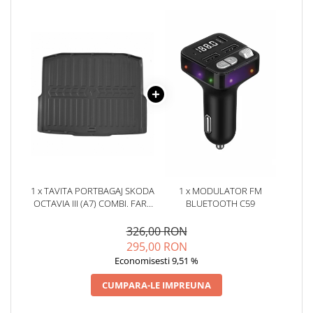
Oglinzi
Pompa Spalator Parbriz
Accesorii Camioane
Lampi si Proiectoare Camion
Marcaje si Echipamente de
Siguranta
Accesorii Cabina Camion
Echipamente Electrice si
Pneumatice
Echipamente ADR si Utilitare
1 x TAVITA PORTBAGAJ SKODA
1 x MODULATOR FM
Uleiuri si Lichide Auto
OCTAVIA III (A7) COMBI. FARA
BLUETOOTH C59
Aditivi Auto
`BUZUNARE` (2013-2020)
326,00 RON
Aditivi Combustibil
295,00 RON
Aditivi Ulei Motor
Economisesti 9,51 %
Aditivi DPF, Sistem Racire si
CUMPARA-LE IMPREUNA
Servodirectie
Antigel