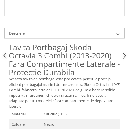
Spray Curatare Frane
Produse Intretinere si Detailing
Lubrifianti si Spray-uri de Curatare
Curatare si Detailing Interior
Descriere
Vopsitorie, Chituri si Adezivi
Tavita Portbagaj Skoda
Curatare si Detailing Exterior
Octavia 3 Combi (2013-2020)
Articole Auto Sezoniere
Fara Compartimente Laterale -
Produse de Iarna
Protectie Durabila
Cabluri Pornire
Aceasta tavita de portbagaj este proiectata pentru a proteja
Produse de Vara
eficient portbagajul masinii dumneavoastra Skoda Octavia III (A7)
Combi, fabricata intre anii 2013 si 2020. Asigura o bariera solida
Blog
impotriva murdariei, lichidelor si uzurii zilnice, fiind special
adaptata pentru modelele fara compartimente de depozitare
laterale.
Material
Cauciuc (TPE)
Culoare
Negru