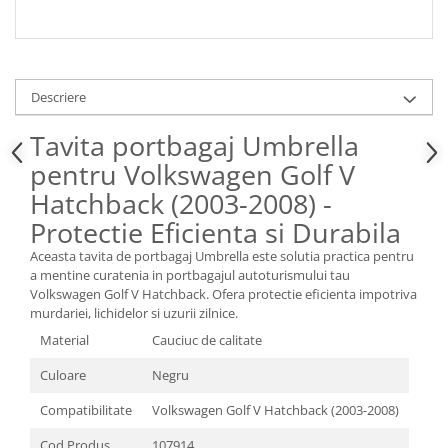
Spray Curatare Frane
Produse Intretinere si Detailing
Lubrifianti si Spray-uri de Curatare
Descriere
Curatare si Detailing Interior
Tavita portbagaj Umbrella
Vopsitorie, Chituri si Adezivi
pentru Volkswagen Golf V
Curatare si Detailing Exterior
Hatchback (2003-2008) -
Articole Auto Sezoniere
Protectie Eficienta si Durabila
Produse de Iarna
Cabluri Pornire
Aceasta tavita de portbagaj Umbrella este solutia practica pentru
a mentine curatenia in portbagajul autoturismului tau
Produse de Vara
Volkswagen Golf V Hatchback. Ofera protectie eficienta impotriva
Blog
murdariei, lichidelor si uzurii zilnice.
Material
Cauciuc de calitate
Culoare
Negru
Compatibilitate
Volkswagen Golf V Hatchback (2003-2008)
Cod Produs
107914