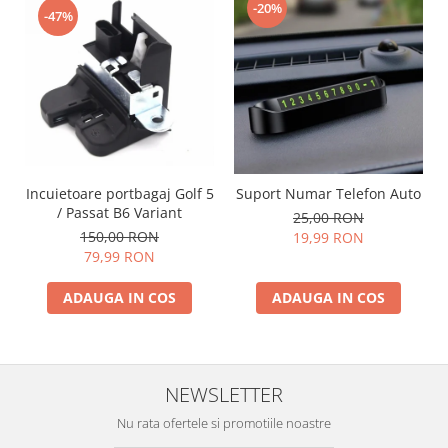
-20%
-47%
Incuietoare portbagaj Golf 5
Suport Numar Telefon Auto
/ Passat B6 Variant
25,00 RON
150,00 RON
19,99 RON
79,99 RON
ADAUGA IN COS
ADAUGA IN COS
NEWSLETTER
Nu rata ofertele si promotiile noastre