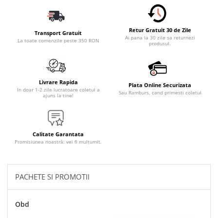
Accesorii Electronice Auto
Incarcatoare Auto
Retur Gratuit 30 de Zile
Accesorii pentru Roti si Anvelope
Transport Gratuit
Ai pana la 30 zile sa returnezi
La toate comenzile peste 350 RON
produsul.
Husa Anvelope
Truse Chei
Organizatoare Auto
Livrare Rapida
Plata Online Securizata
Iluminat Auto
In doar 1-2 zile lucratoare coletul a
Sau Ramburs, cand primesti coletul
ajuns la tine!
Semnalizari
Faruri Ceata
Proiectoare
Calitate Garantata
Promisiunea noastră: vei fi mulțumit.
Accesorii LED
Becuri Auto
PACHETE SI PROMOTII
Piese Auto
Piese Caroserie
Obd
Amortizoare Capota