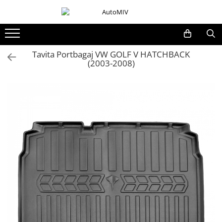
Toate Produsele
Oferta Saptamanii
Tavita Portbagaj VW GOLF V HATCHBACK
(2003-2008)
Butoane
Butoane Geam
Bloc Lumini
Butoane Reglare Oglinzi
Seturi Butoane
Butoane Blocare/Deblocare
Buton Frana
Buton Clapeta Rezervor
Buton Portbagaj
Alte Butoane/Comutatoare
Butoane Semnalizare