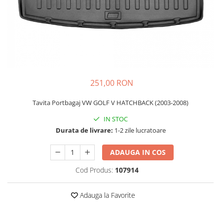
Schimbatoare Viteze
Accesorii Auto
Accesorii Auto Exterior
Husa Auto / Prelata Auto
Paravanturi Auto / Deflectoare Aer
Capace Roti
251,00 RON
Accesorii Interior Auto
Tavita Portbagaj VW GOLF V HATCHBACK (2003-2008)
Inchidere Centralizata
Huse Auto
IN STOC
Durata de livrare:
1-2 zile lucratoare
Huse Scaune Auto
Husa Volan
ADAUGA IN COS
Tavite Portbagaj Dedicate
Covorase Auto/ Presuri Auto
Cod Produs:
107914
Seturi Interior
Accesorii Siguranta Auto
Adauga la Favorite
Carcasa Cheie