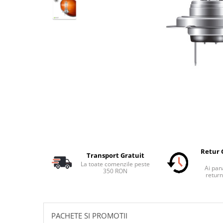
Schimbatoare Viteze
Accesorii Auto
Accesorii Auto Exterior
Husa Auto / Prelata Auto
Paravanturi Auto / Deflectoare Aer
Capace Roti
Accesorii Interior Auto
Inchidere Centralizata
Huse Auto
Huse Scaune Auto
Husa Volan
Retur 
Transport Gratuit
Tavite Portbagaj Dedicate
La toate comenzile peste
Ai pana
Covorase Auto/ Presuri Auto
350 RON
return
Seturi Interior
Accesorii Siguranta Auto
Carcasa Cheie
PACHETE SI PROMOTII