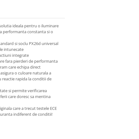
solutia ideala pentru o iluminare
ra performanta constanta si o
tandard si soclu PX26d universal
le intunecate
uctiuni integrate
are fara pierderi de performanta
sram care echipa direct
sigura o culoare naturala a
reactie rapida la conditii de
ate si permite verificarea
oferii care doresc sa mentina
ginala care a trecut testele ECE
ranta indiferent de conditii!