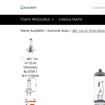
Toate Produsele
TOATE PRODUSELE
CONSULTANTA
Oferta Saptamanii
Home AutoMIV /
Iluminat Auto /
BEC 12V H7 55 W ORIG
Butoane
Butoane Geam
Bloc Lumini
Butoane Reglare Oglinzi
Seturi Butoane
Butoane Blocare/Deblocare
Buton Frana
Buton Clapeta Rezervor
Buton Portbagaj
Alte Butoane/Comutatoare
Butoane Semnalizare