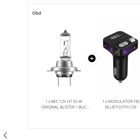
Accesorii Electronice Auto
Incarcatoare Auto
Obd
Accesorii pentru Roti si Anvelope
Husa Anvelope
Truse Chei
Organizatoare Auto
Iluminat Auto
Semnalizari
Faruri Ceata
Proiectoare
Accesorii LED
1 x BEC 12V H7 55 W
1 x MODULATOR FM
Becuri Auto
ORIGINAL BLISTER 1 BUC
BLUETOOTH C59
OSRAM
Piese Auto
Piese Caroserie
Amortizoare Capota