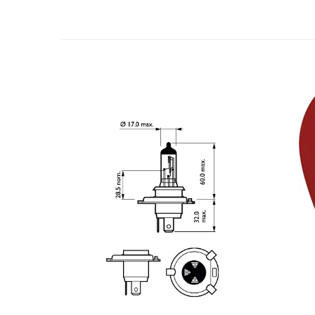
Spray Curatare Frane
Produse Intretinere si Detailing
Lubrifianti si Spray-uri de Curatare
Curatare si Detailing Interior
Vopsitorie, Chituri si Adezivi
Curatare si Detailing Exterior
Articole Auto Sezoniere
Produse de Iarna
Cabluri Pornire
Produse de Vara
Blog