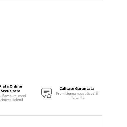
Plata Online
Calitate Garantata
Securizata
Promisiunea noastră: vei fi
u Ramburs, cand
mulțumit.
rimesti coletul