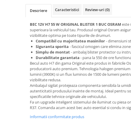
Oglinzi
Pompa Spalator Parbriz
Caracteristici
Review-uri
(0)
Descriere
Accesorii Camioane
BEC 12V H7 55 W ORIGINAL BLISTER 1 BUC OSRAM
este 
Lampi si Proiectoare Camion
superioara la vehiculul tau. Produsul original Osram asigu
Marcaje si Echipamente de
vizibilitate optima pe toate tipurile de drumuri.
Siguranta
Compatibil cu majoritatea masinilor
- dimensiuni s
Siguranta sporita
- fascicul omogen care elimina zone
Accesorii Cabina Camion
Simplu de montat
- ambalaj blister protector cu instr
Durabilitate garantata
- pana la 550 de ore function
Echipamente Electrice si
Becul auto H7 din gama Original este produs in fabricile O
Pneumatice
producatorii auto premium. Tehnologia halogen premium a
Echipamente ADR si Utilitare
luminii (3900K) si un flux luminos de 1500 de lumeni pentru 
vizibilitate redusa.
Uleiuri si Lichide Auto
Ambalajul sigilat protejeaza componenta sensibila la umidit
Aditivi Auto
autenticitatii produsului inainte de montaj. Ideal pentru s
specificatiile tehnice originale ale vehiculului.
Aditivi Combustibil
Fa un upgrade inteligent sistemului de iluminat cu piesa ori
Aditivi Ulei Motor
R37. Comanda acum acest bec auto esential si condu in sigu
Aditivi DPF, Sistem Racire si
Informatii conformitate produs
Servodirectie
Antigel