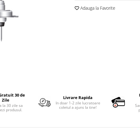
Adauga la Favorite
Gratuit 30 de
Livrare Rapida
Zile
In doar 1-2 zile lucratoare
 la 30 zile sa
Sa
coletul a ajuns la tine!
ezi produsul.
p