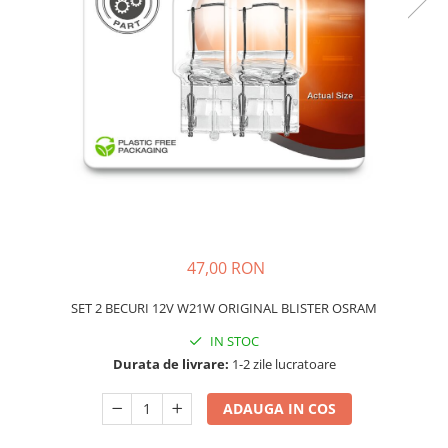
Carcasa Cheie
Accesorii Electronice Auto
Incarcatoare Auto
Accesorii pentru Roti si Anvelope
Husa Anvelope
Truse Chei
Organizatoare Auto
47,00 RON
SET 2 BECURI 12V W21W ORIGINAL BLISTER OSRAM
IN STOC
Durata de livrare:
1-2 zile lucratoare
ADAUGA IN COS