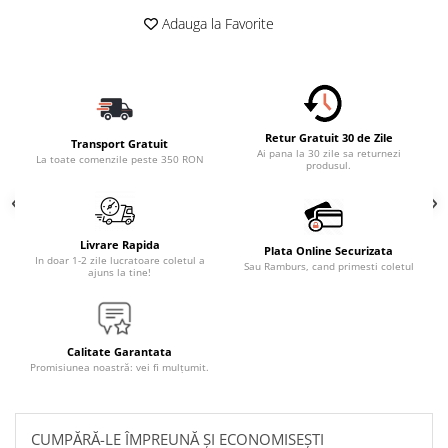
Adauga la Favorite
Retur Gratuit 30 de Zile
Transport Gratuit
Ai pana la 30 zile sa returnezi
La toate comenzile peste 350 RON
produsul.
Livrare Rapida
Plata Online Securizata
In doar 1-2 zile lucratoare coletul a
Sau Ramburs, cand primesti coletul
ajuns la tine!
Calitate Garantata
Promisiunea noastră: vei fi mulțumit.
CUMPĂRĂ-LE ÎMPREUNĂ ȘI ECONOMISEȘTI