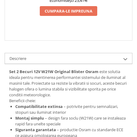
Economisești 25,41%
CUMPARA-LE IMPREUNA
Descriere
Set 2 Becuri 12V W21W Original Blister Osram
este solutia
ideala pentru mentinerea performantei sistemului de iluminat al
masinii tale. Proiectate sa reziste la vibratii si socuri, aceste becuri
halogen ofera o lumina stabila si vizibilitate sporita pe orice
conditii meteorologice.
Beneficii cheie:
Compatibilitate extinsa
– potrivite pentru semnalizari,
stopuri sau iluminat interior
Montaj simplu
– design fara soclu (W21W) care se instaleaza
rapid fara unelte speciale
Siguranta garantata
– productie Osram cu standarde ECE
ce asigura omologarea europeana