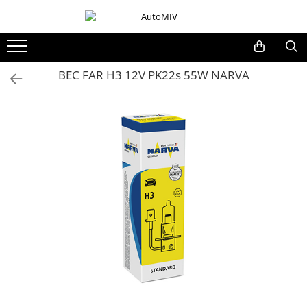
Toate Produsele
Oferta Saptamanii
BEC FAR H3 12V PK22s 55W NARVA
Butoane
Butoane Geam
Bloc Lumini
Butoane Reglare Oglinzi
Seturi Butoane
Butoane Blocare/Deblocare
Buton Frana
Buton Clapeta Rezervor
Buton Portbagaj
Alte Butoane/Comutatoare
Butoane Semnalizare