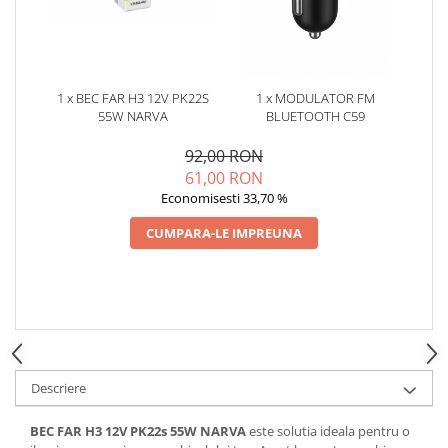
Oglinzi
Pompa Spalator Parbriz
Accesorii Camioane
Lampi si Proiectoare Camion
1 x BEC FAR H3 12V PK22S
1 x MODULATOR FM
Marcaje si Echipamente de
55W NARVA
BLUETOOTH C59
Siguranta
92,00 RON
Accesorii Cabina Camion
61,00 RON
Echipamente Electrice si
Economisesti 33,70 %
Pneumatice
CUMPARA-LE IMPREUNA
Echipamente ADR si Utilitare
Uleiuri si Lichide Auto
Aditivi Auto
Aditivi Combustibil
Aditivi Ulei Motor
Descriere
Aditivi DPF, Sistem Racire si
Servodirectie
BEC FAR H3 12V PK22s 55W NARVA
este solutia ideala pentru o
Antigel