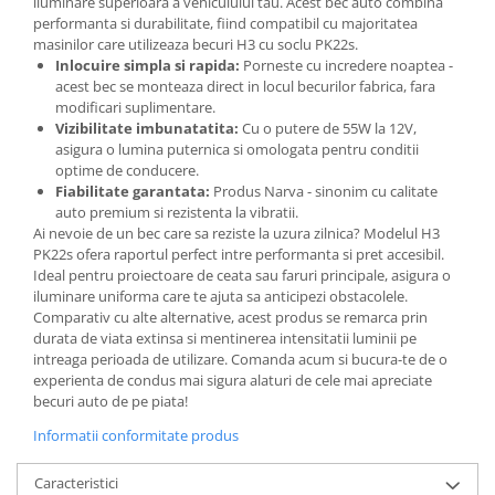
iluminare superioara a vehiculului tau. Acest bec auto combina
Spray Curatare Frane
performanta si durabilitate, fiind compatibil cu majoritatea
masinilor care utilizeaza becuri H3 cu soclu PK22s.
Produse Intretinere si Detailing
Inlocuire simpla si rapida:
Porneste cu incredere noaptea -
Lubrifianti si Spray-uri de Curatare
acest bec se monteaza direct in locul becurilor fabrica, fara
modificari suplimentare.
Curatare si Detailing Interior
Vizibilitate imbunatatita:
Cu o putere de 55W la 12V,
asigura o lumina puternica si omologata pentru conditii
Vopsitorie, Chituri si Adezivi
optime de conducere.
Curatare si Detailing Exterior
Fiabilitate garantata:
Produs Narva - sinonim cu calitate
auto premium si rezistenta la vibratii.
Articole Auto Sezoniere
Ai nevoie de un bec care sa reziste la uzura zilnica? Modelul H3
Produse de Iarna
PK22s ofera raportul perfect intre performanta si pret accesibil.
Ideal pentru proiectoare de ceata sau faruri principale, asigura o
Cabluri Pornire
iluminare uniforma care te ajuta sa anticipezi obstacolele.
Produse de Vara
Comparativ cu alte alternative, acest produs se remarca prin
durata de viata extinsa si mentinerea intensitatii luminii pe
Blog
intreaga perioada de utilizare. Comanda acum si bucura-te de o
experienta de condus mai sigura alaturi de cele mai apreciate
becuri auto de pe piata!
Informatii conformitate produs
Caracteristici