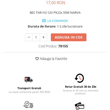
17,00 RON
Schimbatoare Viteze
Accesorii Auto
BEC FAR H3 12V PK22s 55W NARVA
Accesorii Auto Exterior
LA COMANDA
Husa Auto / Prelata Auto
Durata de livrare:
1-2 zile lucratoare
Paravanturi Auto / Deflectoare Aer
ADAUGA IN COS
Capace Roti
Accesorii Interior Auto
Cod Produs:
78155
Inchidere Centralizata
Adauga la Favorite
Huse Auto
Huse Scaune Auto
Husa Volan
Tavite Portbagaj Dedicate
Covorase Auto/ Presuri Auto
Retur Gratuit 30 de Zile
Transport Gratuit
Seturi Interior
Ai pana la 30 zile sa returnezi
La toate comenzile peste 350 RON
produsul.
Accesorii Siguranta Auto
Carcasa Cheie