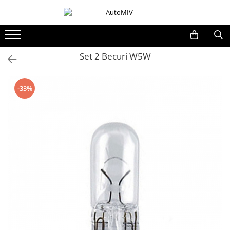
Toate Produsele
Oferta Saptamanii
Set 2 Becuri W5W
Butoane
Butoane Geam
-33%
Bloc Lumini
Butoane Reglare Oglinzi
Seturi Butoane
Butoane Blocare/Deblocare
Buton Frana
Buton Clapeta Rezervor
Buton Portbagaj
Alte Butoane/Comutatoare
Butoane Semnalizare