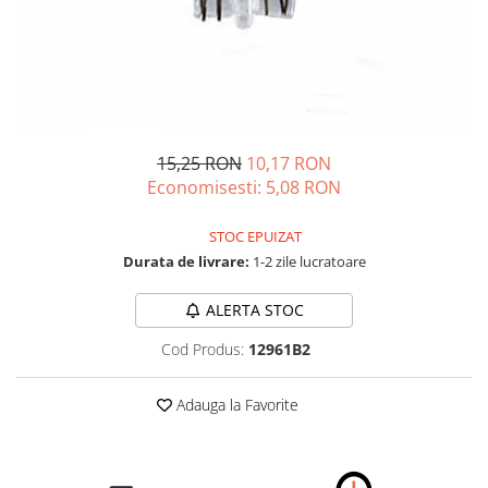
Schimbatoare Viteze
Accesorii Auto
Accesorii Auto Exterior
Husa Auto / Prelata Auto
Paravanturi Auto / Deflectoare Aer
15,25 RON
10,17 RON
Capace Roti
Economisesti:
5,08
RON
Accesorii Interior Auto
Inchidere Centralizata
STOC EPUIZAT
Huse Auto
Durata de livrare:
1-2 zile lucratoare
Huse Scaune Auto
ALERTA STOC
Husa Volan
Tavite Portbagaj Dedicate
Cod Produs:
12961B2
Covorase Auto/ Presuri Auto
Seturi Interior
Adauga la Favorite
Accesorii Siguranta Auto
Carcasa Cheie