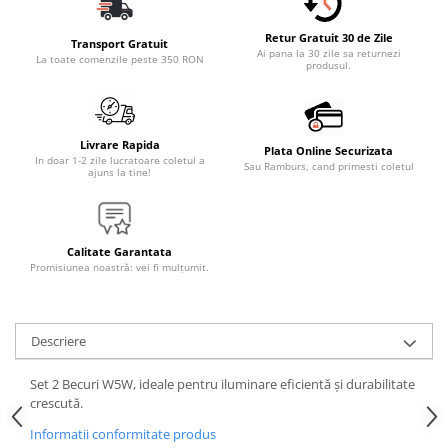
Accesorii Electronice Auto
Retur Gratuit 30 de Zile
Incarcatoare Auto
Transport Gratuit
Ai pana la 30 zile sa returnezi
La toate comenzile peste 350 RON
Accesorii pentru Roti si Anvelope
produsul.
Husa Anvelope
Truse Chei
Livrare Rapida
Plata Online Securizata
Organizatoare Auto
In doar 1-2 zile lucratoare coletul a
Sau Ramburs, cand primesti coletul
ajuns la tine!
Iluminat Auto
Semnalizari
Faruri Ceata
Calitate Garantata
Promisiunea noastră: vei fi mulțumit.
Proiectoare
Accesorii LED
Becuri Auto
Descriere
Piese Auto
Set 2 Becuri W5W, ideale pentru iluminare eficientă și durabilitate
Piese Caroserie
crescută.
Amortizoare Capota
Informatii conformitate produs