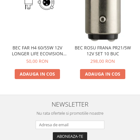
Spray Curatare Frane
Produse Intretinere si Detailing
Lubrifianti si Spray-uri de Curatare
Curatare si Detailing Interior
Vopsitorie, Chituri si Adezivi
BEC FAR H4 60/55W 12V
BEC ROSU FRANA PR21/5W
Curatare si Detailing Exterior
LONGER LIFE ECOVISION
12V SET 10 BUC
PHILIPS
50,00 RON
298,00 RON
Articole Auto Sezoniere
Produse de Iarna
ADAUGA IN COS
ADAUGA IN COS
Cabluri Pornire
Produse de Vara
Blog
NEWSLETTER
Nu rata ofertele si promotiile noastre