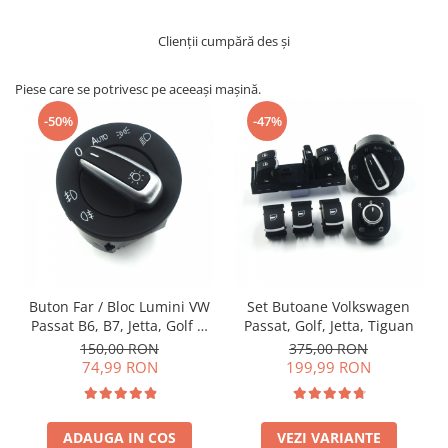
Clienții cumpără des și
Piese care se potrivesc pe aceeași mașină.
-50%
-47%
Buton Far / Bloc Lumini VW
Set Butoane Volkswagen
Passat B6, B7, Jetta, Golf V,
Passat, Golf, Jetta, Tiguan
Golf VI Tiguan, Touran,
150,00 RON
375,00 RON
Touareg
74,99 RON
199,99 RON
ADAUGA IN COS
VEZI VARIANTE