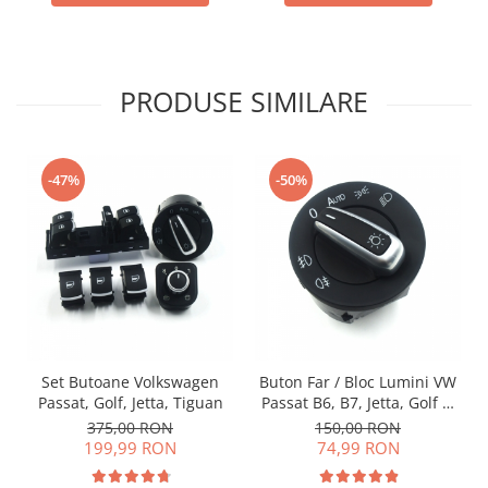
PRODUSE SIMILARE
-47%
-50%
Set Butoane Volkswagen
Buton Far / Bloc Lumini VW
Passat, Golf, Jetta, Tiguan
Passat B6, B7, Jetta, Golf V,
Golf VI Tiguan, Touran,
375,00 RON
150,00 RON
Touareg
199,99 RON
74,99 RON