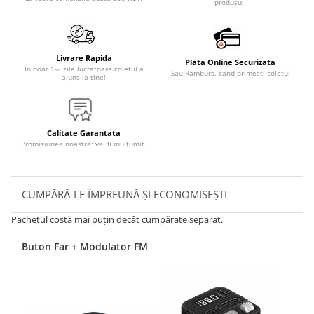
produsul.
Livrare Rapida
Plata Online Securizata
In doar 1-2 zile lucratoare coletul a
Sau Ramburs, cand primesti coletul
ajuns la tine!
Calitate Garantata
Promisiunea noastră: vei fi mulțumit.
CUMPĂRĂ-LE ÎMPREUNĂ ȘI ECONOMISEȘTI
Pachetul costă mai puțin decât cumpărate separat.
Buton Far + Modulator FM