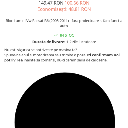
Carcasa Cheie
149,47 RON
100,66 RON
Economisești:
48,81
RON
Accesorii Electronice Auto
Incarcatoare Auto
Bloc Lumini Vw Passat B6 (2005-2011) - fara proiectoare si fara functia
Accesorii pentru Roti si Anvelope
auto
Husa Anvelope
IN STOC
Durata de livrare:
1-2 zile lucratoare
Truse Chei
Nu esti sigur ca se potriveste pe masina ta?
Organizatoare Auto
Spune-ne anul si motorizarea sau trimite o poza.
Iti confirmam noi
potrivirea
inainte sa comanzi, nu-ti cerem seria de caroserie.