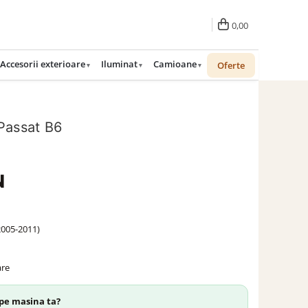
0,00
Accesorii exterioare
Iluminat
Camioane
Oferte
Passat B6
N
2005-2011)
are
 pe masina ta?