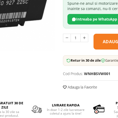
Spune-ne anul si motorizare
inainte sa comanzi, nu-ti ce
Intreaba pe WhatsApp
ADAUG
Retur in 30 de zile
Garantie
Cod Produs:
WNHBSVW001
Adauga la Favorite
RATUIT 30 DE
P
LIVRARE RAPIDA
ZILE
In doar 1-2 zile lucratoare
 la 30 zile sa
Sa
coletul a ajuns la tine!
ezi produsul.
p