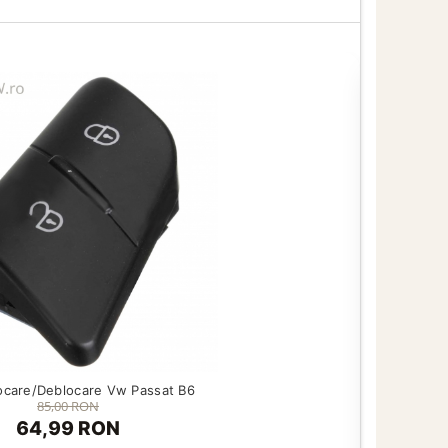
ocare/Deblocare Vw Passat B6
85,00 RON
64,99 RON