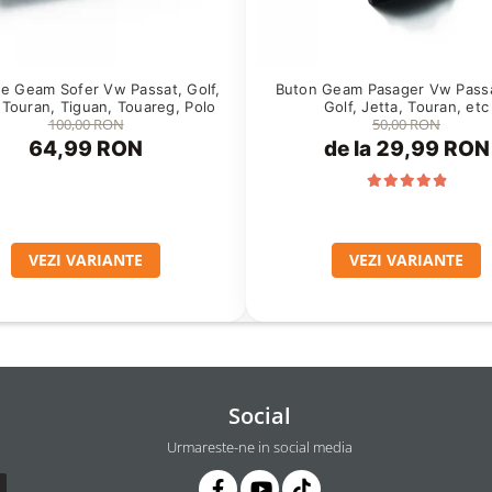
e Geam Sofer Vw Passat, Golf,
Buton Geam Pasager Vw Passa
 Touran, Tiguan, Touareg, Polo
Golf, Jetta, Touran, etc
100,00 RON
50,00 RON
64,99 RON
de la 29,99 RON
VEZI VARIANTE
VEZI VARIANTE
Social
Urmareste-ne in social media