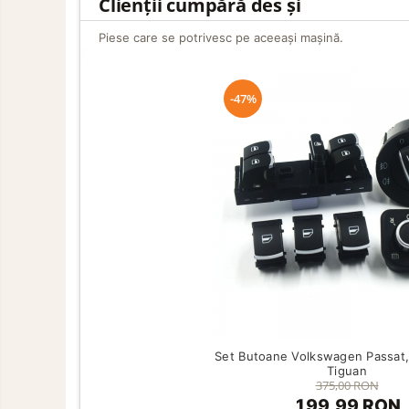
Clienții cumpără des și
Curatare si Detailing Exterior
Produse de Iarna
Piese care se potrivesc pe aceeași mașină.
Cabluri Pornire
Produse de Vara
-47%
Set Butoane Volkswagen Passat, 
Tiguan
375,00 RON
199,99 RON