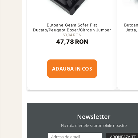
Butoan
Butoane Geam Sofer Fiat
Jetta,
Ducato/Peugeot Boxer/Citroen Jumper
63,04 RON
47,78 RON
ADAUGA IN COS
Newsletter
Nu rata ofertele si promotiile noastre