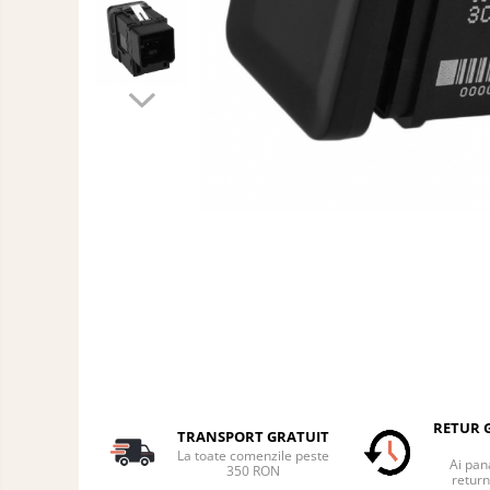
Auto
Accesorii Auto Exterior
Husa Auto / Prelata Auto
Paravanturi Auto / Deflectoare Aer
Capace Roti
Accesorii Interior Auto
Inchidere Centralizata
Huse Auto
Huse Scaune Auto
Husa Volan
Tavite Portbagaj Dedicate
Covorase Auto/ Presuri Auto
Seturi Interior
Accesorii Siguranta Auto
Carcasa Cheie
RETUR G
TRANSPORT GRATUIT
Accesorii Electronice Auto
La toate comenzile peste
Ai pana
350 RON
return
Incarcatoare Auto