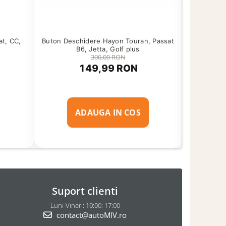
t, CC,
Buton Deschidere Hayon Touran, Passat
Set Buto
B6, Jetta, Golf plus
Golf
300,00 RON
149,99 RON
ADAUGA IN COS
Suport clienti
Luni-Vineri: 10:00: 17:00
contact@autoMIV.ro