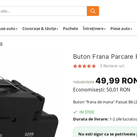
use auto
Covorașe & tăvițe
Pachete
Întreținere
Piese auto
B6
Buton Frana Parcare 
3 Review-uri
49,99 RO
100,00 RON
Economisești:
50,01
RON
Buton "frana de mana" Passat B6 (
IN STOC
Durata de livrare:
1-2 zile lucrato
Nu esti sigur ca se potriveste