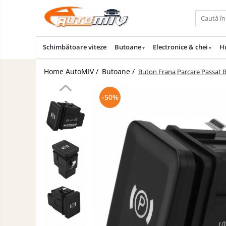
Toate Produsele
Schimbătoare viteze
Butoane
Electronice & chei
H
Oferta lunii
Butoane
Home AutoMIV /
Butoane /
Buton Frana Parcare Passat 
Butoane Geam
Schimbatoare
Viteze
Bloc Lumini
-50%
Accesorii
Butoane Reglare Oglinzi
Auto
Iluminat
Seturi Butoane
Auto
Butoane Blocare/Deblocare
Piese
Buton Frana
Auto
Accesorii
Buton Clapeta Rezervor
Camioane
Buton Portbagaj
Uleiuri
Alte Butoane/Comutatoare
si
Lichide
Butoane Semnalizare