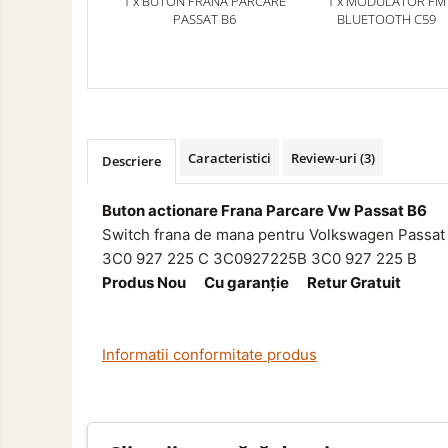
Marcaje si Echipamente de
1 x BUTON FRANA PARCARE
1 x MODULATOR FM
PASSAT B6
BLUETOOTH C59
Siguranta
Accesorii Cabina Camion
Echipamente Electrice si
Pneumatice
Echipamente ADR si Utilitare
Caracteristici
Review-uri
(3)
Descriere
Aditivi Auto
Aditivi Combustibil
Buton actionare Frana Parcare Vw Passat B6
Aditivi Ulei Motor
Switch frana de mana pentru Volkswagen Passat
Aditivi DPF, Sistem Racire si
3C0 927 225 C
3C0927225B
3C0 927 225 B
Servodirectie
Produs Nou Cu garanţie Retur Gratuit
Antigel
Spray Curatare Frane
Informatii conformitate produs
Lubrifianti si Spray-uri de Curatare
Curatare si Detailing Interior
Vopsitorie, Chituri si Adezivi