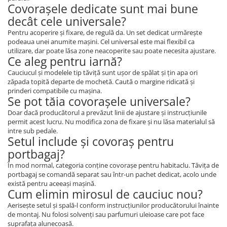
Covorașele dedicate sunt mai bune
decât cele universale?
Pentru acoperire și fixare, de regulă da. Un set dedicat urmărește
podeaua unei anumite mașini. Cel universal este mai flexibil ca
utilizare, dar poate lăsa zone neacoperite sau poate necesita ajustare.
Ce aleg pentru iarnă?
Cauciucul și modelele tip tăviță sunt ușor de spălat și țin apa ori
zăpada topită departe de mochetă. Caută o margine ridicată și
prinderi compatibile cu mașina.
Se pot tăia covorașele universale?
Doar dacă producătorul a prevăzut linii de ajustare și instrucțiunile
permit acest lucru. Nu modifica zona de fixare și nu lăsa materialul să
intre sub pedale.
Setul include și covoraș pentru
portbagaj?
În mod normal, categoria conține covorașe pentru habitaclu. Tăvița de
portbagaj se comandă separat sau într-un pachet dedicat, acolo unde
există pentru aceeași mașină.
Cum elimin mirosul de cauciuc nou?
Aerisește setul și spală-l conform instrucțiunilor producătorului înainte
de montaj. Nu folosi solvenți sau parfumuri uleioase care pot face
suprafața alunecoasă.