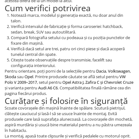
acestea diferă de la un model la altul.
Cum verifici potrivirea
Notează marca, modelul și generația exactă, nu doar anul din
talon.
Verifică intervalul de fabricație și forma caroseriei: hatchback,
sedan, break, SUV sau autoutilitară.
Compară fotografia setului cu podeaua și cu poziția punctelor de
fixare din mașină.
Verifică dacă setul are trei, patru ori cinci piese și dacă acoperă
tunelul central din spate.
Citește toate observațiile despre transmisie, facelift sau
configurația interiorului.
Pentru orientare, poți porni de la selecțiile pentru
Dacia
,
Volkswagen
,
Skoda
sau
Opel
. Printre produsele căutate se află setul pentru
VW
Polo V 2009–2017
, setul pentru
Opel Astra J, Zafira C și Chevrolet Cruze
și varianta pentru
Audi A6 C6
. Compatibilitatea finală rămâne cea din
pagina fiecărui produs.
Curățare și folosire în siguranță
Scoate covorașele din mașină înainte de spălare. Scutură pietrișul,
clătește cauciucul și lasă-l să se usuce înainte de montaj. Evită
produsele care lasă suprafața alunecoasă. La covorașele din mochetă,
aspiră murdăria și usucă bine materialul pentru a nu păstra umezeala
în habitaclu.
La montaj, apasă toate clipsurile și verifică pedalele cu motorul oprit.