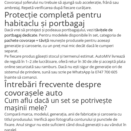
Covorașul șoferului nu trebuie să ajungă sub accelerație, frână sau
ambreiaj. Repetă verificarea după fiecare curățare.
Protecție completă pentru
habitaclu și portbagaj
Dacă vrei să protejezi și podeaua portbagajului, vezi
tăvițele de
portbagaj dedicate
. Pentru modelele disponibile în set, categoria de
pachete covorașe + tăviță
reunește produsele pentru aceeași
generație și caroserie, cu un preț mai mic decât dacă le cumperi
separat.
Pe fiecare produs găsești stocul și termenul estimat. AutoMIV livrează
de regulă în 1–2 zile lucrătoare, oferă retur în 30 de zile și acceptă plata
online securizată sau ramburs. Dacă nu ești sigur de generație ori de
sistemul de prindere, sună sau scrie pe WhatsApp la 0747 700 605
înainte să comanzi.
Întrebări frecvente despre
covorașele auto
Cum aflu dacă un set se potrivește
mașinii mele?
Compară marca, modelul, generația, anii de fabricație și caroseria cu
titlul produsului. Verifică apoi fotografia conturului și punctele de
fixare. Anul singur nu este suficient când două generații s-au vândut în
paralel.