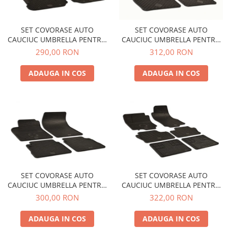
SET COVORASE AUTO
SET COVORASE AUTO
CAUCIUC UMBRELLA PENTRU
CAUCIUC UMBRELLA PENTRU
VW GOLF IV (1997-2006) BORA
BMW 3er (F30/F31) (2012-
290,00 RON
312,00 RON
(1999-2006) NEW BEETLE
2018) 3er (G20/G21) (INCLUSIV
(1998-2010)
HYBRID) (2019-) 4er
ADAUGA IN COS
ADAUGA IN COS
(F32/F33/F36) (2013-2020) 4er
(G22/G23/G26) (INCLUSIV
HYBRID) (2020-)
SET COVORASE AUTO
SET COVORASE AUTO
CAUCIUC UMBRELLA PENTRU
CAUCIUC UMBRELLA PENTRU
OPEL VECTRA C (2002-2008)
OPEL ZAFIRA B (2005-2010) - 6
300,00 RON
322,00 RON
SIGNUM (2003-2008)
PCS
ADAUGA IN COS
ADAUGA IN COS