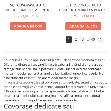
SET COVORASE AUTO
SET COVORASE AUTO
CAUCIUC UMBRELLA PENTRU
CAUCIUC UMBRELLA PENTRU
DACIA LOGAN (2004-2012)
FORD FOCUS I (2001-2006)
268,00 RON
298,00 RON
SANDERO / STEPWAY (2008-
2012) DUSTER (2010-2018).
ADAUGA IN COS
ADAUGA IN COS
(2018-) MCV (2008-2012)
1
2
3
40
...
Covorașele auto țin apa, noroiul și praful departe de mocheta mașinii.
Diferența dintre un set care își face treaba ani la rând și unul care se
strânge sub pedale stă în potrivire. Pentru un set dedicat contează
marca, modelul, generația, anul de fabricație și, uneori, caroseria. Nu
este suficient ca în titlu să apară doar marca mașinii.
În această categorie găsești covorașe auto dedicate, seturi din cauciuc,
modele tip tăviță, covorașe pentru autoutilitare și variante universale.
Filtrează mai întâi după marcă, apoi verifică toate detaliile din titlul și
descrierea produsului. Dacă mașina ta se află la limita dintre două
generații, confirmă potrivirea înainte de comandă.
Covorașe dedicate sau