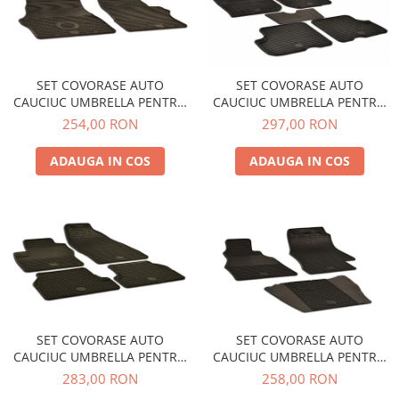
SET COVORASE AUTO
SET COVORASE AUTO
CAUCIUC UMBRELLA PENTRU
CAUCIUC UMBRELLA PENTRU
MERCEDES (W638) VITO (1995-
DACIA DUSTER (2010-2018).
254,00 RON
297,00 RON
2003) - 2 PCS
(2018-) - 5 PCS
ADAUGA IN COS
ADAUGA IN COS
SET COVORASE AUTO
SET COVORASE AUTO
CAUCIUC UMBRELLA PENTRU
CAUCIUC UMBRELLA PENTRU
FORD FOCUS II (2005-2010)
MERCEDES (W901-W905)
283,00 RON
258,00 RON
FOCUS III (2011-2018) C-MAX /
SPRINTER (1995-2005) VW LT2