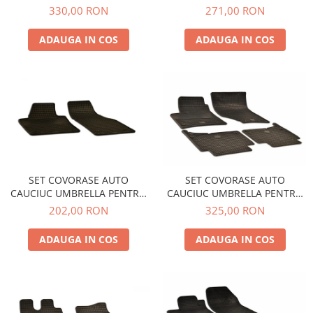
BMW 5er (E60/E61) (2004-
HYUNDAI I30 - LIMOUSINE
330,00 RON
271,00 RON
2010)
(2007-2011) KIA CEE`D (2007-
2011)
ADAUGA IN COS
ADAUGA IN COS
SET COVORASE AUTO
SET COVORASE AUTO
CAUCIUC UMBRELLA PENTRU
CAUCIUC UMBRELLA PENTRU
VW CADDY (2003-2015).(2015-
AUDI Q7 (2005-2015)
202,00 RON
325,00 RON
2019) CADDY MAXI (2008-
2019) - 2 PCS
ADAUGA IN COS
ADAUGA IN COS