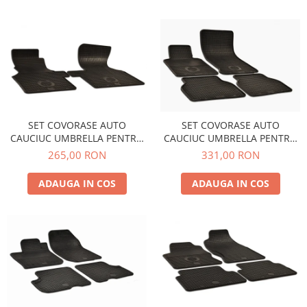
SET COVORASE AUTO
SET COVORASE AUTO
CAUCIUC UMBRELLA PENTRU
CAUCIUC UMBRELLA PENTRU
VW T4 (1990-2003) - 2 PCS
BMW 3er (E 46) (1998-2004)
265,00 RON
331,00 RON
ADAUGA IN COS
ADAUGA IN COS