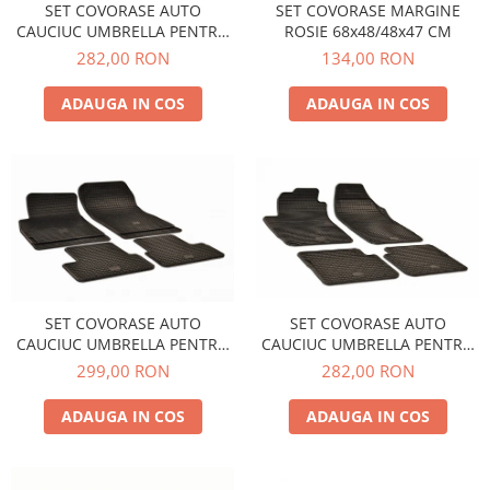
Carcasa Cheie
SET COVORASE AUTO
SET COVORASE MARGINE
CAUCIUC UMBRELLA PENTRU
ROSIE 68x48/48x47 CM
Accesorii Electronice Auto
VW POLO V (6R / 6C / 61) 2009-
282,00 RON
134,00 RON
Incarcatoare Auto
2017
Accesorii pentru Roti si Anvelope
ADAUGA IN COS
ADAUGA IN COS
Husa Anvelope
Truse Chei
Organizatoare Auto
SET COVORASE AUTO
SET COVORASE AUTO
CAUCIUC UMBRELLA PENTRU
CAUCIUC UMBRELLA PENTRU
FIAT BRAVO (2007-2014) STILO
OPEL ASTRA J (2009-2015)
282,00 RON
299,00 RON
(2001-2007) ALFA ROMEO
ZAFIRA C TOURER (2011-2019)
GIULIETTA (2010-) LANCIA
CHEVROLET CRUZE (2009-)
ADAUGA IN COS
ADAUGA IN COS
DELTA (2007-2014)
ORLANDO (2011-)