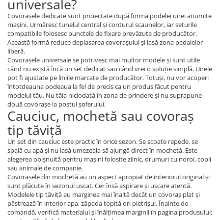
universale?
Covorașele dedicate sunt proiectate după forma podelei unei anumite
mașini. Urmăresc tunelul central și conturul scaunelor, iar seturile
compatibile folosesc punctele de fixare prevăzute de producător.
Această formă reduce deplasarea covorașului și lasă zona pedalelor
liberă.
Covorașele universale se potrivesc mai multor modele și sunt utile
când nu există încă un set dedicat sau când vrei o soluție simplă. Unele
pot fi ajustate pe liniile marcate de producător. Totuși, nu vor acoperi
întotdeauna podeaua la fel de precis ca un produs făcut pentru
modelul tău. Nu tăia niciodată în zona de prindere și nu suprapune
două covorașe la postul șoferului.
Cauciuc, mochetă sau covoraș
tip tăviță
Un set din cauciuc este practic în orice sezon. Se scoate repede, se
spală cu apă și nu lasă umezeala să ajungă direct în mochetă. Este
alegerea obișnuită pentru mașini folosite zilnic, drumuri cu noroi, copii
sau animale de companie.
Covorașele din mochetă au un aspect apropiat de interiorul original și
sunt plăcute în sezonul uscat. Cer însă aspirare și uscare atentă.
Modelele tip tăviță au marginea mai înaltă decât un covoraș plat și
păstrează în interior apa, zăpada topită ori pietrișul. Înainte de
comandă, verifică materialul și înălțimea marginii în pagina produsului;