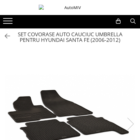
Toate Produsele
Oferta Saptamanii
SET COVORASE AUTO CAUCIUC UMBRELLA
PENTRU HYUNDAI SANTA FE (2006-2012)
Butoane
Butoane Geam
Bloc Lumini
Butoane Reglare Oglinzi
Seturi Butoane
Butoane Blocare/Deblocare
Buton Frana
Buton Clapeta Rezervor
Buton Portbagaj
Alte Butoane/Comutatoare
Butoane Semnalizare