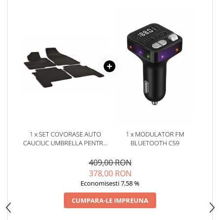
Oglinzi
Pompa Spalator Parbriz
Accesorii Camioane
Lampi si Proiectoare Camion
Marcaje si Echipamente de
Siguranta
Accesorii Cabina Camion
Echipamente Electrice si
Pneumatice
Echipamente ADR si Utilitare
1 x SET COVORASE AUTO
1 x MODULATOR FM
Uleiuri si Lichide Auto
CAUCIUC UMBRELLA PENTRU
BLUETOOTH C59
Aditivi Auto
HYUNDAI SANTA FE (2006-
2012)
409,00 RON
Aditivi Combustibil
378,00 RON
Aditivi Ulei Motor
Economisesti 7,58 %
Aditivi DPF, Sistem Racire si
CUMPARA-LE IMPREUNA
Servodirectie
Antigel