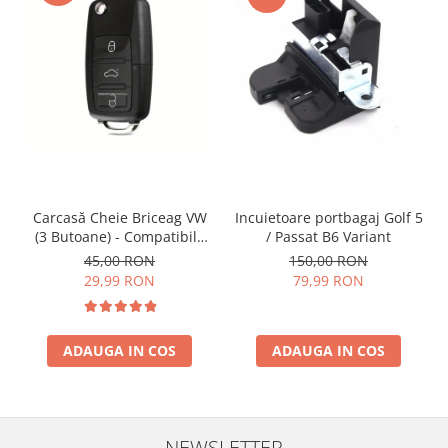
Incuietoare portbagaj Golf 5
Carcasă Cheie Briceag VW
/ Passat B6 Variant
(3 Butoane) - Compatibilă
Golf 5, Jetta, Touran etc
150,00 RON
45,00 RON
79,99 RON
29,99 RON
ADAUGA IN COS
ADAUGA IN COS
NEWSLETTER