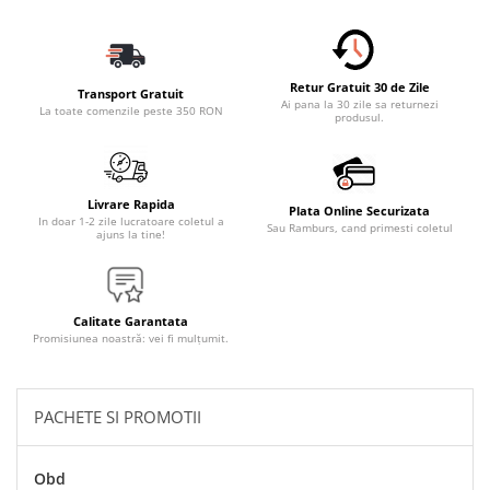
Accesorii Electronice Auto
Incarcatoare Auto
Accesorii pentru Roti si Anvelope
Retur Gratuit 30 de Zile
Transport Gratuit
Husa Anvelope
Ai pana la 30 zile sa returnezi
La toate comenzile peste 350 RON
produsul.
Truse Chei
Organizatoare Auto
Iluminat Auto
Livrare Rapida
Plata Online Securizata
In doar 1-2 zile lucratoare coletul a
Sau Ramburs, cand primesti coletul
Semnalizari
ajuns la tine!
Faruri Ceata
Proiectoare
Calitate Garantata
Accesorii LED
Promisiunea noastră: vei fi mulțumit.
Becuri Auto
Piese Auto
PACHETE SI PROMOTII
Piese Caroserie
Amortizoare Capota
Obd