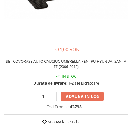
Schimbatoare Viteze
Accesorii Auto
Accesorii Auto Exterior
Husa Auto / Prelata Auto
Paravanturi Auto / Deflectoare Aer
Capace Roti
334,00 RON
Accesorii Interior Auto
SET COVORASE AUTO CAUCIUC UMBRELLA PENTRU HYUNDAI SANTA
Inchidere Centralizata
FE (2006-2012)
Huse Auto
IN STOC
Huse Scaune Auto
Durata de livrare:
1-2 zile lucratoare
Husa Volan
Tavite Portbagaj Dedicate
ADAUGA IN COS
Covorase Auto/ Presuri Auto
Cod Produs:
43798
Seturi Interior
Accesorii Siguranta Auto
Adauga la Favorite
Carcasa Cheie