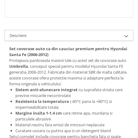
Spray Curatare Frane
Produse Intretinere si Detailing
Lubrifianti si Spray-uri de Curatare
Curatare si Detailing Interior
Descriere
Vopsitorie, Chituri si Adezivi
Set covorase auto ca din cauciuc premium pentru Hyundai
Curatare si Detailing Exterior
Santa Fe (2006-2012)
Protejeaza pardoseala masinii tale cu acest set de covorase auto
Articole Auto Sezoniere
Umbrella
, conceput special pentru modelul Hyundai Santa FE
Produse de Iarna
generatia 2006-2012. Fabricate din material SBR de inalta calitate,
aceste covorase ofera protectie maxima si adaptare perfecta la
Cabluri Pornire
forma originala a vehiculului.
Produse de Vara
Sistem anti-alunecare integrat
cu suprafata striata care
previne miscarile necontrolate
Blog
Rezistenta la temperatura
(-40°C pana la +80°C) si
impermeabilitate totala
Margine inalta 1-1.4 cm
care retine apa, murdaria si
particulele abrasive
Material neutru fara emisii de mirosuri neplacute
Curatare usoara cu putina apa si un detergent bland
Setul complet include covorase pentru bancheta fata si spate.