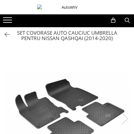
Toate Produsele
Oferta Saptamanii
SET COVORASE AUTO CAUCIUC UMBRELLA
PENTRU NISSAN QASHQAI (2014-2020)
Butoane
Butoane Geam
Bloc Lumini
Butoane Reglare Oglinzi
Seturi Butoane
Butoane Blocare/Deblocare
Buton Frana
Buton Clapeta Rezervor
Buton Portbagaj
Alte Butoane/Comutatoare
Butoane Semnalizare