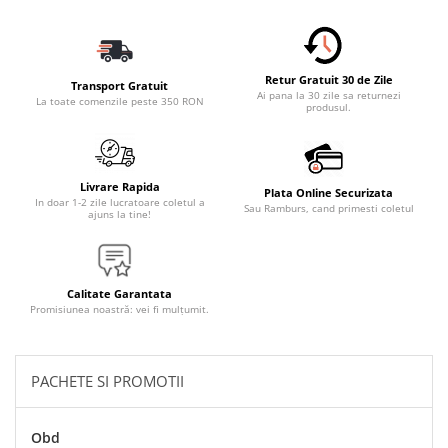
Accesorii Electronice Auto
Incarcatoare Auto
Accesorii pentru Roti si Anvelope
Retur Gratuit 30 de Zile
Transport Gratuit
Husa Anvelope
Ai pana la 30 zile sa returnezi
La toate comenzile peste 350 RON
produsul.
Truse Chei
Organizatoare Auto
Iluminat Auto
Livrare Rapida
Plata Online Securizata
In doar 1-2 zile lucratoare coletul a
Sau Ramburs, cand primesti coletul
Semnalizari
ajuns la tine!
Faruri Ceata
Proiectoare
Calitate Garantata
Accesorii LED
Promisiunea noastră: vei fi mulțumit.
Becuri Auto
Piese Auto
PACHETE SI PROMOTII
Piese Caroserie
Amortizoare Capota
Obd