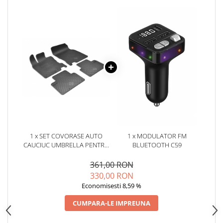
Oglinzi
Pompa Spalator Parbriz
Accesorii Camioane
Lampi si Proiectoare Camion
Marcaje si Echipamente de
Siguranta
Accesorii Cabina Camion
Echipamente Electrice si
Pneumatice
Echipamente ADR si Utilitare
1 x SET COVORASE AUTO
1 x MODULATOR FM
Uleiuri si Lichide Auto
CAUCIUC UMBRELLA PENTRU
BLUETOOTH C59
Aditivi Auto
NISSAN QASHQAI (2014-2020)
361,00 RON
Aditivi Combustibil
330,00 RON
Aditivi Ulei Motor
Economisesti 8,59 %
Aditivi DPF, Sistem Racire si
CUMPARA-LE IMPREUNA
Servodirectie
Antigel