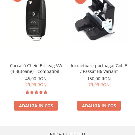
Incuietoare portbagaj Golf 5
Carcasă Cheie Briceag VW
/ Passat B6 Variant
(3 Butoane) - Compatibilă
Golf 5, Jetta, Touran etc
150,00 RON
45,00 RON
79,99 RON
29,99 RON
ADAUGA IN COS
ADAUGA IN COS
NEWSLETTER