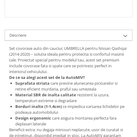
Spray Curatare Frane
Produse Intretinere si Detailing
Lubrifianti si Spray-uri de Curatare
Curatare si Detailing Interior
Descriere
Vopsitorie, Chituri si Adezivi
Set covorase auto din cauciuc UMBRELLA pentru Nissan Qashqai
Curatare si Detailing Exterior
(2014-2020) – solutia ideala pentru protectia si confortul masinii
tale. Proiectat special pentru modelul tau, acest set premium
Articole Auto Sezoniere
include covorase fata si spate care se potrivesc perfect in
Produse de Iarna
interiorul vehiculului.
De ce sa alegi acest set de la AutoMIV?
Cabluri Pornire
Suprafata striata
care previne alunecarea picioarelor si
Produse de Vara
retine eficient murdaria, praful sau umezeala
Material SBR de inalta calitate
rezistent la uzura,
Blog
temperaturi extreme si degradare
Borduri inalte (1-1.4cm)
ce impiedica varsarea lichidelor pe
podeaua automobilului
Design ergonomic
care asigura montarea perfecta fara
deplasari laterale
Beneficii extra: nu degaja mirosuri neplacute, usor de curatat si
de intretinut, disponibil imediat in stoc. La AutoMIV garantam