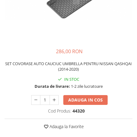
Schimbatoare Viteze
Accesorii Auto
Accesorii Auto Exterior
Husa Auto / Prelata Auto
Paravanturi Auto / Deflectoare Aer
Capace Roti
286,00 RON
Accesorii Interior Auto
SET COVORASE AUTO CAUCIUC UMBRELLA PENTRU NISSAN QASHQAI
Inchidere Centralizata
(2014-2020)
Huse Auto
IN STOC
Huse Scaune Auto
Durata de livrare:
1-2 zile lucratoare
Husa Volan
Tavite Portbagaj Dedicate
ADAUGA IN COS
Covorase Auto/ Presuri Auto
Cod Produs:
44320
Seturi Interior
Accesorii Siguranta Auto
Adauga la Favorite
Carcasa Cheie