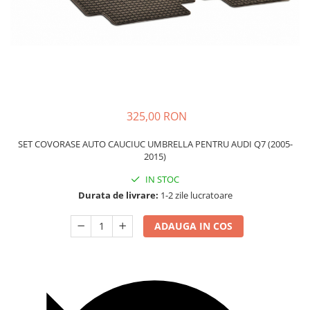
Carcasa Cheie
Accesorii Electronice Auto
Incarcatoare Auto
Accesorii pentru Roti si Anvelope
Husa Anvelope
Truse Chei
325,00 RON
Organizatoare Auto
SET COVORASE AUTO CAUCIUC UMBRELLA PENTRU AUDI Q7 (2005-
2015)
IN STOC
Durata de livrare:
1-2 zile lucratoare
ADAUGA IN COS