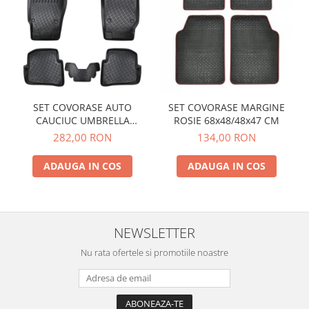
SET COVORASE AUTO
SET COVORASE MARGINE
CAUCIUC UMBRELLA
ROSIE 68x48/48x47 CM
PENTRU VW POLO V (6R / 6C
282,00 RON
134,00 RON
/ 61) 2009-2017
ADAUGA IN COS
ADAUGA IN COS
NEWSLETTER
Nu rata ofertele si promotiile noastre