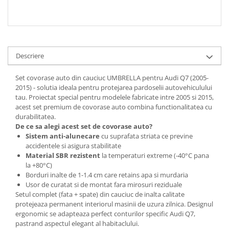
Descriere
Set covorase auto din cauciuc UMBRELLA pentru Audi Q7 (2005-
2015) - solutia ideala pentru protejarea pardoselii autovehiculului
tau. Proiectat special pentru modelele fabricate intre 2005 si 2015,
acest set premium de covorase auto combina functionalitatea cu
durabilitatea.
De ce sa alegi acest set de covorase auto?
Sistem anti-alunecare
cu suprafata striata ce previne
accidentele si asigura stabilitate
Material SBR rezistent
la temperaturi extreme (-40°C pana
la +80°C)
Borduri inalte de 1-1.4 cm care retains apa si murdaria
Usor de curatat si de montat fara mirosuri reziduale
Setul complet (fata + spate) din cauciuc de inalta calitate
protejeaza permanent interiorul masinii de uzura zilnica. Designul
ergonomic se adapteaza perfect conturilor specific Audi Q7,
pastrand aspectul elegant al habitaclului.