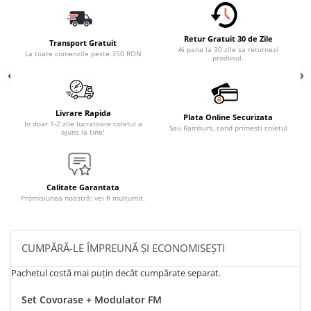
Retur Gratuit 30 de Zile
Transport Gratuit
Ai pana la 30 zile sa returnezi
La toate comenzile peste 350 RON
produsul.
Livrare Rapida
Plata Online Securizata
In doar 1-2 zile lucratoare coletul a
Sau Ramburs, cand primesti coletul
ajuns la tine!
Calitate Garantata
Promisiunea noastră: vei fi mulțumit.
CUMPĂRĂ-LE ÎMPREUNĂ ȘI ECONOMISEȘTI
Pachetul costă mai puțin decât cumpărate separat.
Set Covorase + Modulator FM