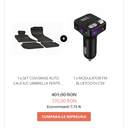
Oglinzi
Pompa Spalator Parbriz
Accesorii Camioane
Lampi si Proiectoare Camion
Marcaje si Echipamente de
Siguranta
Accesorii Cabina Camion
Echipamente Electrice si
Pneumatice
Echipamente ADR si Utilitare
1 x SET COVORASE AUTO
1 x MODULATOR FM
Uleiuri si Lichide Auto
CAUCIUC UMBRELLA PENTRU
BLUETOOTH C59
Aditivi Auto
BMW 5ER (F10/F11) (2010-
2017)
401,00 RON
Aditivi Combustibil
370,00 RON
Aditivi Ulei Motor
Economisesti 7,73 %
Aditivi DPF, Sistem Racire si
CUMPARA-LE IMPREUNA
Servodirectie
Antigel