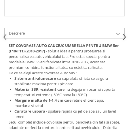
Spray Curatare Frane
Produse Intretinere si Detailing
Lubrifianti si Spray-uri de Curatare
Curatare si Detailing Interior
Descriere
Vopsitorie, Chituri si Adezivi
SET COVORASE AUTO CAUCIUC UMBRELLA PENTRU BMW 5er
Curatare si Detailing Exterior
(F10/F11) (2010-2017)
- solutia ideala pentru protejarea si
personalizarea autovehiculului tau. Proiectat special pentru
Articole Auto Sezoniere
modelele BMW 5 Serii fabricate intre 2010-2017, acest set
Produse de Iarna
premium combina functionalitatea cu estetica rafinata.
De ce sa alegi aceste covorase AutoMIV?
Cabluri Pornire
Sistem anti-alunecare
cu suprafata striata ce asigura
Produse de Vara
stabilitate maxima pentru picioare
Material SBR rezistent
care nu degaja mirosuri si suporta
Blog
temperaturi extreme (-50°C pana la +80°C)
Margine inalta de 1-1.4 cm
care retine eficient apa,
murdaria si zatul
Curatare usoara
- spalare rapida cu jet de apa sau un lavet
umed
Setul complet include covorase pentru bancheta din fata si spate,
adaptate perfect la conturul pardoselii autovehiculului. Datorita