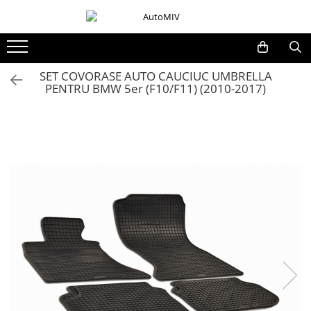
Toate Produsele
Oferta Saptamanii
SET COVORASE AUTO CAUCIUC UMBRELLA
PENTRU BMW 5er (F10/F11) (2010-2017)
Butoane
Butoane Geam
Bloc Lumini
Butoane Reglare Oglinzi
Seturi Butoane
Butoane Blocare/Deblocare
Buton Frana
Buton Clapeta Rezervor
Buton Portbagaj
Alte Butoane/Comutatoare
Butoane Semnalizare