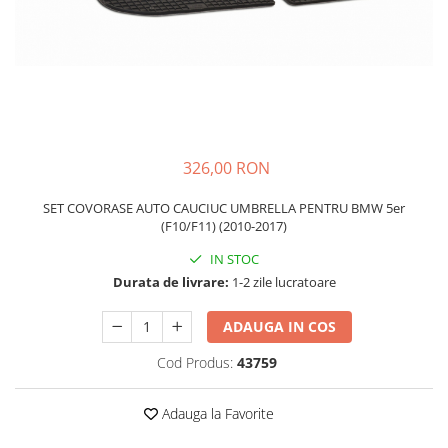
Schimbatoare Viteze
Accesorii Auto
Accesorii Auto Exterior
Husa Auto / Prelata Auto
Paravanturi Auto / Deflectoare Aer
Capace Roti
326,00 RON
Accesorii Interior Auto
SET COVORASE AUTO CAUCIUC UMBRELLA PENTRU BMW 5er
Inchidere Centralizata
(F10/F11) (2010-2017)
Huse Auto
IN STOC
Huse Scaune Auto
Durata de livrare:
1-2 zile lucratoare
Husa Volan
Tavite Portbagaj Dedicate
ADAUGA IN COS
Covorase Auto/ Presuri Auto
Cod Produs:
43759
Seturi Interior
Accesorii Siguranta Auto
Adauga la Favorite
Carcasa Cheie