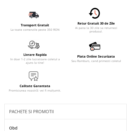
Accesorii Electronice Auto
Incarcatoare Auto
Accesorii pentru Roti si Anvelope
Retur Gratuit 30 de Zile
Transport Gratuit
Husa Anvelope
Ai pana la 30 zile sa returnezi
La toate comenzile peste 350 RON
produsul.
Truse Chei
Organizatoare Auto
Iluminat Auto
Livrare Rapida
Plata Online Securizata
In doar 1-2 zile lucratoare coletul a
Sau Ramburs, cand primesti coletul
Semnalizari
ajuns la tine!
Faruri Ceata
Proiectoare
Calitate Garantata
Accesorii LED
Promisiunea noastră: vei fi mulțumit.
Becuri Auto
Piese Auto
PACHETE SI PROMOTII
Piese Caroserie
Amortizoare Capota
Obd