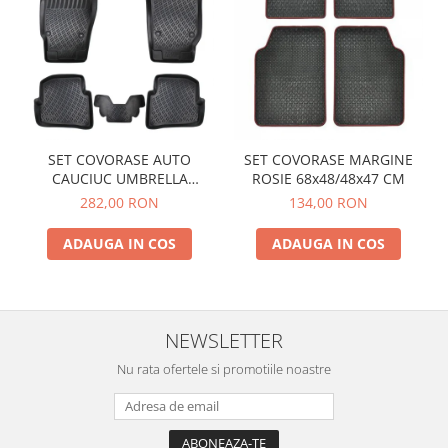
SET COVORASE AUTO
SET COVORASE MARGINE
CAUCIUC UMBRELLA
ROSIE 68x48/48x47 CM
PENTRU VW POLO V (6R / 6C
282,00 RON
134,00 RON
/ 61) 2009-2017
ADAUGA IN COS
ADAUGA IN COS
NEWSLETTER
Nu rata ofertele si promotiile noastre