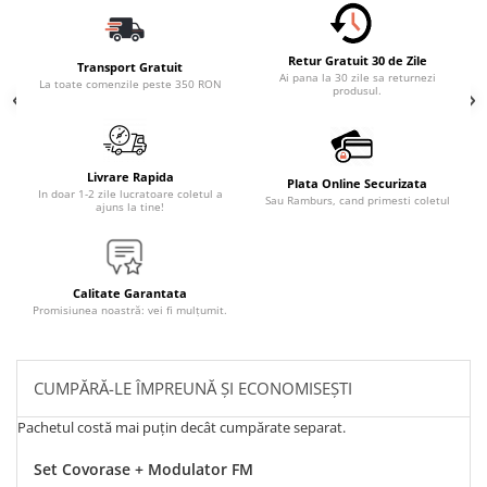
Retur Gratuit 30 de Zile
Transport Gratuit
Ai pana la 30 zile sa returnezi
La toate comenzile peste 350 RON
produsul.
Livrare Rapida
Plata Online Securizata
In doar 1-2 zile lucratoare coletul a
Sau Ramburs, cand primesti coletul
ajuns la tine!
Calitate Garantata
Promisiunea noastră: vei fi mulțumit.
CUMPĂRĂ-LE ÎMPREUNĂ ȘI ECONOMISEȘTI
Pachetul costă mai puțin decât cumpărate separat.
Set Covorase + Modulator FM