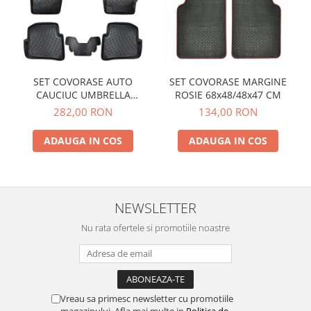
SET COVORASE AUTO
SET COVORASE MARGINE
CAUCIUC UMBRELLA
ROSIE 68x48/48x47 CM
PENTRU VW POLO V (6R / 6C
282,00 RON
134,00 RON
/ 61) 2009-2017
ADAUGA IN COS
ADAUGA IN COS
NEWSLETTER
Nu rata ofertele si promotiile noastre
Vreau sa primesc newsletter cu promotiile
magazinului. Afla mai multe in
Politica de