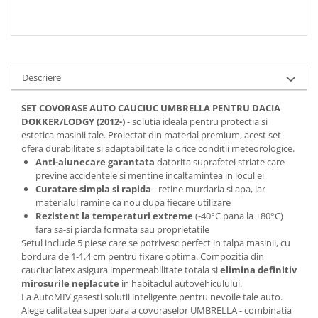
Descriere
SET COVORASE AUTO CAUCIUC UMBRELLA PENTRU DACIA
DOKKER/LODGY (2012-)
- solutia ideala pentru protectia si
estetica masinii tale. Proiectat din material premium, acest set
ofera durabilitate si adaptabilitate la orice conditii meteorologice.
Anti-alunecare garantata
datorita suprafetei striate care
previne accidentele si mentine incaltamintea in locul ei
Curatare simpla si rapida
- retine murdaria si apa, iar
materialul ramine ca nou dupa fiecare utilizare
Rezistent la temperaturi extreme
(-40°C pana la +80°C)
fara sa-si piarda formata sau proprietatile
Setul include 5 piese care se potrivesc perfect in talpa masinii, cu
bordura de 1-1.4 cm pentru fixare optima. Compozitia din
cauciuc latex asigura impermeabilitate totala si
elimina definitiv
mirosurile neplacute
in habitaclul autovehiculului.
La AutoMIV gasesti solutii inteligente pentru nevoile tale auto.
Alege calitatea superioara a covoraselor UMBRELLA - combinatia