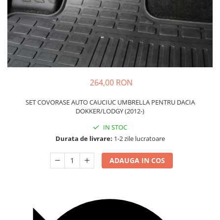
Carcasa Cheie
Accesorii Electronice Auto
Incarcatoare Auto
Accesorii pentru Roti si Anvelope
Husa Anvelope
Truse Chei
264,00 RON
Organizatoare Auto
SET COVORASE AUTO CAUCIUC UMBRELLA PENTRU DACIA
DOKKER/LODGY (2012-)
IN STOC
Durata de livrare:
1-2 zile lucratoare
ADAUGA IN COS