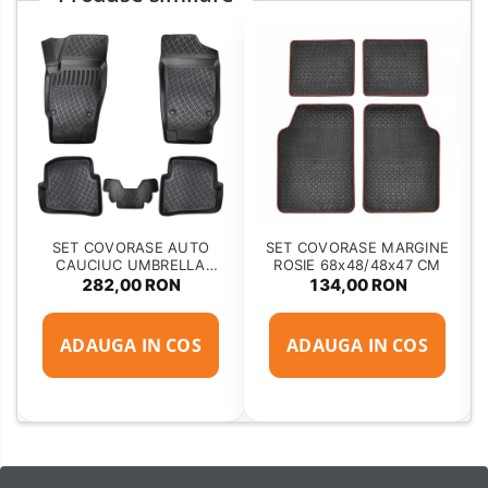
SET COVORASE AUTO
SET COVORASE MARGINE
CAUCIUC UMBRELLA
ROSIE 68x48/48x47 CM
PENTRU VW POLO V (6R /
282,00 RON
134,00 RON
6C / 61) 2009-2017
ADAUGA IN COS
ADAUGA IN COS