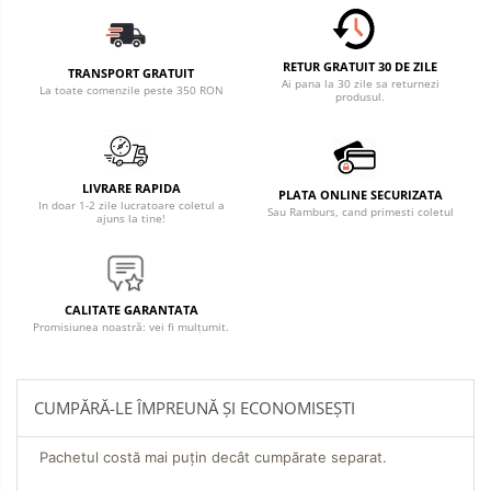
RETUR GRATUIT 30 DE ZILE
TRANSPORT GRATUIT
Ai pana la 30 zile sa returnezi
La toate comenzile peste 350 RON
produsul.
LIVRARE RAPIDA
PLATA ONLINE SECURIZATA
In doar 1-2 zile lucratoare coletul a
Sau Ramburs, cand primesti coletul
ajuns la tine!
CALITATE GARANTATA
Promisiunea noastră: vei fi mulțumit.
CUMPĂRĂ-LE ÎMPREUNĂ ȘI ECONOMISEȘTI
Pachetul costă mai puțin decât cumpărate separat.