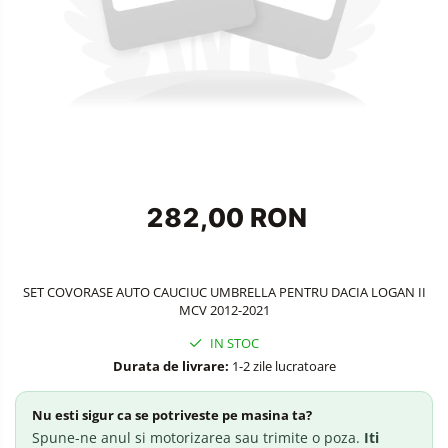
Accesorii Siguranta Auto
Carcasa Cheie
Accesorii Electronice Auto
Incarcatoare Auto
Accesorii pentru Roti si Anvelope
Husa Anvelope
Truse Chei
282,00 RON
Organizatoare Auto
SET COVORASE AUTO CAUCIUC UMBRELLA PENTRU DACIA LOGAN II
MCV 2012-2021
IN STOC
Durata de livrare:
1-2 zile lucratoare
Nu esti sigur ca se potriveste pe masina ta?
Spune-ne anul si motorizarea sau trimite o poza.
Iti