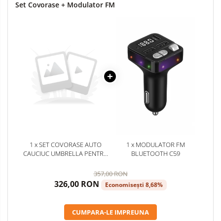
Set Covorase + Modulator FM
1 x SET COVORASE AUTO
1 x MODULATOR FM
CAUCIUC UMBRELLA PENTRU
BLUETOOTH C59
DACIA LOGAN II MCV 2012-
2021
357,00 RON
326,00 RON
Economisești 8,68%
CUMPARA-LE IMPREUNA