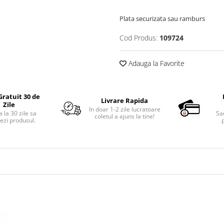
Plata securizata sau ramburs
Cod Produs:
109724
Adauga la Favorite
Gratuit 30 de
Livrare Rapida
Zile
In doar 1-2 zile lucratoare
 la 30 zile sa
Sa
coletul a ajuns la tine!
ezi produsul.
p