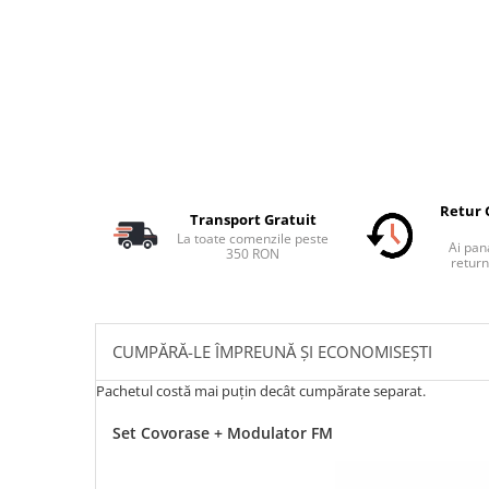
Retur 
Transport Gratuit
La toate comenzile peste
Ai pana
350 RON
return
CUMPĂRĂ-LE ÎMPREUNĂ ȘI ECONOMISEȘTI
Pachetul costă mai puțin decât cumpărate separat.
Set Covorase + Modulator FM