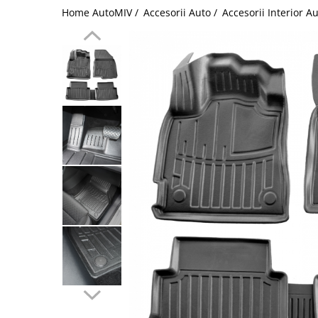
Home AutoMIV /
Accesorii Auto /
Accesorii Interior A
Schimbatoare Viteze
Accesorii Auto
Accesorii Auto Exterior
Husa Auto / Prelata Auto
Paravanturi Auto / Deflectoare Aer
Capace Roti
Accesorii Interior Auto
Inchidere Centralizata
Huse Auto
Huse Scaune Auto
Husa Volan
Tavite Portbagaj Dedicate
Covorase Auto/ Presuri Auto
Seturi Interior
Accesorii Siguranta Auto
Carcasa Cheie