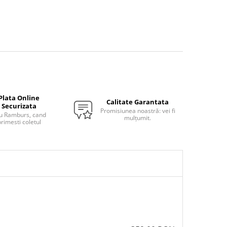
Plata Online
Calitate Garantata
Securizata
Promisiunea noastră: vei fi
u Ramburs, cand
mulțumit.
rimesti coletul