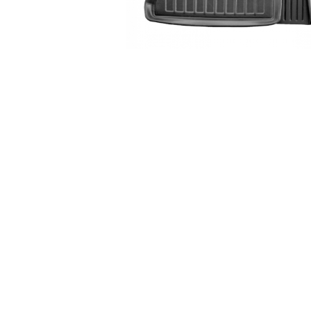
Accesorii Electronice Auto
Incarcatoare Auto
Accesorii pentru Roti si Anvelope
Husa Anvelope
Truse Chei
Organizatoare Auto
Iluminat Auto
Semnalizari
Faruri Ceata
Proiectoare
Accesorii LED
Becuri Auto
Piese Auto
Piese Caroserie
Amortizoare Capota