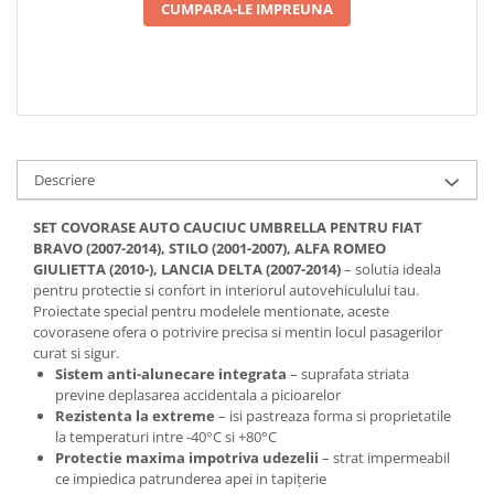
CUMPARA-LE IMPREUNA
Descriere
SET COVORASE AUTO CAUCIUC UMBRELLA PENTRU FIAT
BRAVO (2007-2014), STILO (2001-2007), ALFA ROMEO
GIULIETTA (2010-), LANCIA DELTA (2007-2014)
– solutia ideala
pentru protectie si confort in interiorul autovehiculului tau.
Proiectate special pentru modelele mentionate, aceste
covorasene ofera o potrivire precisa si mentin locul pasagerilor
curat si sigur.
Sistem anti-alunecare integrata
– suprafata striata
previne deplasarea accidentala a picioarelor
Rezistenta la extreme
– isi pastreaza forma si proprietatile
la temperaturi intre -40°C si +80°C
Protectie maxima impotriva udezelii
– strat impermeabil
ce impiedica patrunderea apei in tapițerie