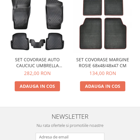
SET COVORASE AUTO
SET COVORASE MARGINE
CAUCIUC UMBRELLA
ROSIE 68x48/48x47 CM
PENTRU VW POLO V (6R / 6C
282,00 RON
134,00 RON
/ 61) 2009-2017
ADAUGA IN COS
ADAUGA IN COS
NEWSLETTER
Nu rata ofertele si promotiile noastre