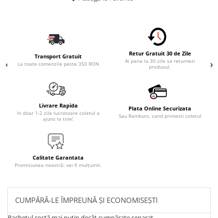
Retur Gratuit 30 de Zile
Transport Gratuit
Ai pana la 30 zile sa returnezi
La toate comenzile peste 350 RON
produsul.
Livrare Rapida
Plata Online Securizata
In doar 1-2 zile lucratoare coletul a
Sau Ramburs, cand primesti coletul
ajuns la tine!
Calitate Garantata
Promisiunea noastră: vei fi mulțumit.
CUMPĂRĂ-LE ÎMPREUNĂ ȘI ECONOMISEȘTI
Pachetul costă mai puțin decât cumpărate separat.