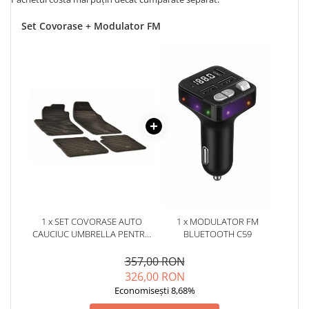
Set Covorase + Modulator FM
1 x SET COVORASE AUTO
1 x MODULATOR FM
CAUCIUC UMBRELLA PENTRU
BLUETOOTH C59
FIAT BRAVO (2007-2014)
STILO (2001-2007) ALFA
357,00 RON
ROMEO GIULIETTA (2010-)
326,00 RON
LANCIA DELTA (2007-2014)
Economisești 8,68%