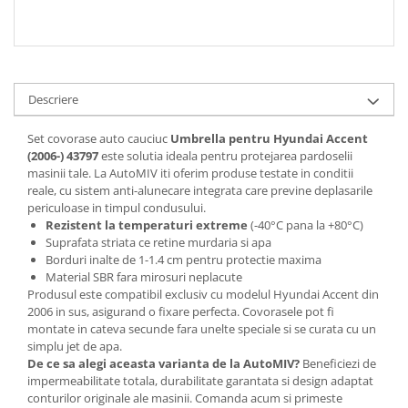
Descriere
Set covorase auto cauciuc
Umbrella pentru Hyundai Accent
(2006-)
43797
este solutia ideala pentru protejarea pardoselii
masinii tale. La AutoMIV iti oferim produse testate in conditii
reale, cu sistem anti-alunecare integrata care previne deplasarile
periculoase in timpul condusului.
Rezistent la temperaturi extreme
(-40°C pana la +80°C)
Suprafata striata ce retine murdaria si apa
Borduri inalte de 1-1.4 cm pentru protectie maxima
Material SBR fara mirosuri neplacute
Produsul este compatibil exclusiv cu modelul Hyundai Accent din
2006 in sus, asigurand o fixare perfecta. Covorasele pot fi
montate in cateva secunde fara unelte speciale si se curata cu un
simplu jet de apa.
De ce sa alegi aceasta varianta de la AutoMIV?
Beneficiezi de
impermeabilitate totala, durabilitate garantata si design adaptat
conturilor originale ale masinii. Comanda acum si primeste