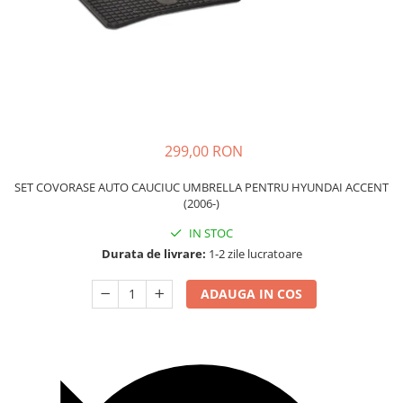
Carcasa Cheie
Accesorii Electronice Auto
Incarcatoare Auto
Accesorii pentru Roti si Anvelope
Husa Anvelope
Truse Chei
299,00 RON
Organizatoare Auto
SET COVORASE AUTO CAUCIUC UMBRELLA PENTRU HYUNDAI ACCENT
(2006-)
IN STOC
Durata de livrare:
1-2 zile lucratoare
ADAUGA IN COS