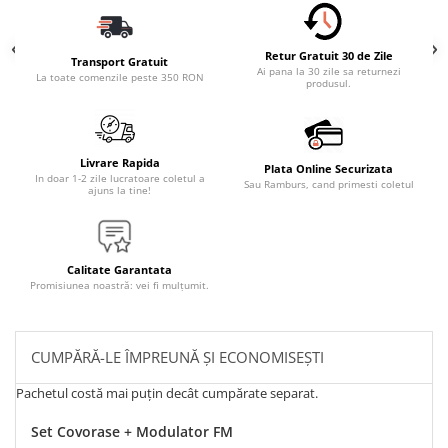
Retur Gratuit 30 de Zile
Transport Gratuit
Ai pana la 30 zile sa returnezi
La toate comenzile peste 350 RON
produsul.
Livrare Rapida
Plata Online Securizata
In doar 1-2 zile lucratoare coletul a
Sau Ramburs, cand primesti coletul
ajuns la tine!
Calitate Garantata
Promisiunea noastră: vei fi mulțumit.
CUMPĂRĂ-LE ÎMPREUNĂ ȘI ECONOMISEȘTI
Pachetul costă mai puțin decât cumpărate separat.
Set Covorase + Modulator FM