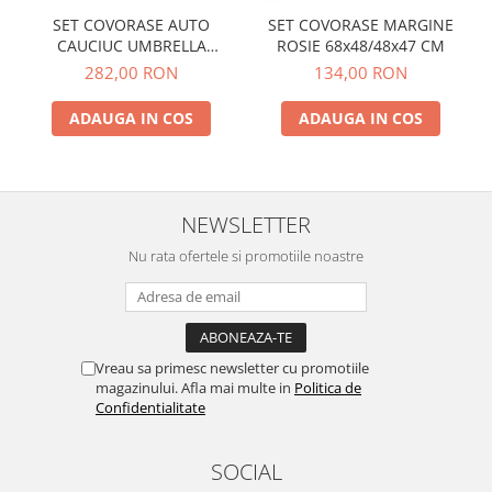
SET COVORASE AUTO
SET COVORASE MARGINE
CAUCIUC UMBRELLA
ROSIE 68x48/48x47 CM
PENTRU VW POLO V (6R / 6C
282,00 RON
134,00 RON
/ 61) 2009-2017
ADAUGA IN COS
ADAUGA IN COS
NEWSLETTER
Nu rata ofertele si promotiile noastre
Vreau sa primesc newsletter cu promotiile
magazinului. Afla mai multe in
Politica de
Confidentialitate
SOCIAL