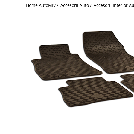
Home AutoMIV /
Accesorii Auto /
Accesorii Interior A
Schimbatoare Viteze
Accesorii Auto
Accesorii Auto Exterior
Husa Auto / Prelata Auto
Paravanturi Auto / Deflectoare Aer
Capace Roti
Accesorii Interior Auto
Inchidere Centralizata
Huse Auto
Huse Scaune Auto
Husa Volan
Tavite Portbagaj Dedicate
Covorase Auto/ Presuri Auto
Seturi Interior
Accesorii Siguranta Auto
Carcasa Cheie