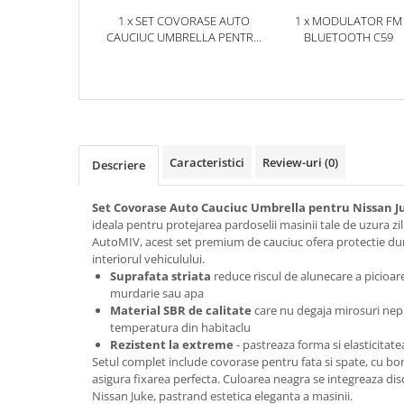
1 x SET COVORASE AUTO
1 x MODULATOR FM
CAUCIUC UMBRELLA PENTRU
BLUETOOTH C59
NISSAN JUKE (2010-2019)
Caracteristici
Review-uri
(0)
Descriere
Set Covorase Auto Cauciuc Umbrella pentru Nissan Ju
ideala pentru protejarea pardoselii masinii tale de uzura zil
AutoMIV, acest set premium de cauciuc ofera protectie dura
interiorul vehiculului.
Suprafata striata
reduce riscul de alunecare a picioar
murdarie sau apa
Material SBR de calitate
care nu degaja mirosuri nepl
temperatura din habitaclu
Rezistent la extreme
- pastreaza forma si elasticitatea
Setul complet include covorase pentru fata si spate, cu bor
asigura fixarea perfecta. Culoarea neagra se integreaza dis
Nissan Juke, pastrand estetica eleganta a masinii.