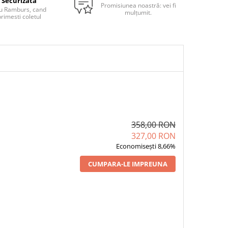
Securizata
Promisiunea noastră: vei fi
u Ramburs, cand
mulțumit.
rimesti coletul
358,00 RON
327,00 RON
Economisești 8,66%
CUMPARA-LE IMPREUNA