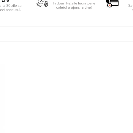
Zile
In doar 1-2 zile lucratoare
 la 30 zile sa
Sa
coletul a ajuns la tine!
ezi produsul.
p