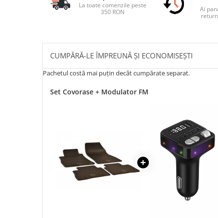
La toate comenzile peste
Ai pana
350 RON
return
CUMPĂRĂ-LE ÎMPREUNĂ ȘI ECONOMISEȘTI
Pachetul costă mai puțin decât cumpărate separat.
Set Covorase + Modulator FM