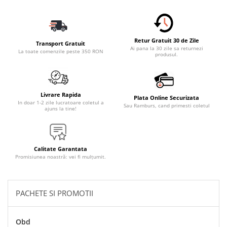
Accesorii Electronice Auto
Incarcatoare Auto
Accesorii pentru Roti si Anvelope
Retur Gratuit 30 de Zile
Transport Gratuit
Husa Anvelope
Ai pana la 30 zile sa returnezi
La toate comenzile peste 350 RON
produsul.
Truse Chei
Organizatoare Auto
Iluminat Auto
Livrare Rapida
Plata Online Securizata
In doar 1-2 zile lucratoare coletul a
Sau Ramburs, cand primesti coletul
Semnalizari
ajuns la tine!
Faruri Ceata
Proiectoare
Calitate Garantata
Accesorii LED
Promisiunea noastră: vei fi mulțumit.
Becuri Auto
Piese Auto
PACHETE SI PROMOTII
Piese Caroserie
Amortizoare Capota
Obd