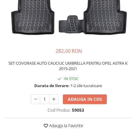
Schimbatoare Viteze
Accesorii Auto
Accesorii Auto Exterior
Husa Auto / Prelata Auto
Paravanturi Auto / Deflectoare Aer
Capace Roti
282,00 RON
Accesorii Interior Auto
SET COVORASE AUTO CAUCIUC UMBRELLA PENTRU OPEL ASTRA K
Inchidere Centralizata
2015-2021
Huse Auto
IN STOC
Huse Scaune Auto
Durata de livrare:
1-2 zile lucratoare
Husa Volan
Tavite Portbagaj Dedicate
ADAUGA IN COS
Covorase Auto/ Presuri Auto
Cod Produs:
59053
Seturi Interior
Accesorii Siguranta Auto
Adauga la Favorite
Carcasa Cheie