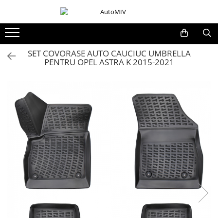
Toate Produsele
Oferta Saptamanii
SET COVORASE AUTO CAUCIUC UMBRELLA
PENTRU OPEL ASTRA K 2015-2021
Butoane
Butoane Geam
Bloc Lumini
Butoane Reglare Oglinzi
Seturi Butoane
Butoane Blocare/Deblocare
Buton Frana
Buton Clapeta Rezervor
Buton Portbagaj
Alte Butoane/Comutatoare
Butoane Semnalizare