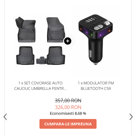
Oglinzi
Pompa Spalator Parbriz
Accesorii Camioane
Lampi si Proiectoare Camion
Marcaje si Echipamente de
Siguranta
Accesorii Cabina Camion
Echipamente Electrice si
Pneumatice
Echipamente ADR si Utilitare
1 x SET COVORASE AUTO
1 x MODULATOR FM
Uleiuri si Lichide Auto
CAUCIUC UMBRELLA PENTRU
BLUETOOTH C59
Aditivi Auto
OPEL ASTRA K 2015-2021
357,00 RON
Aditivi Combustibil
326,00 RON
Aditivi Ulei Motor
Economisesti 8,68 %
Aditivi DPF, Sistem Racire si
CUMPARA-LE IMPREUNA
Servodirectie
Antigel