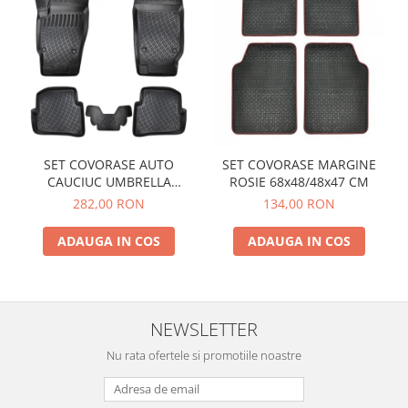
SET COVORASE AUTO
SET COVORASE MARGINE
CAUCIUC UMBRELLA
ROSIE 68x48/48x47 CM
PENTRU VW POLO V (6R / 6C
282,00 RON
134,00 RON
/ 61) 2009-2017
ADAUGA IN COS
ADAUGA IN COS
NEWSLETTER
Nu rata ofertele si promotiile noastre