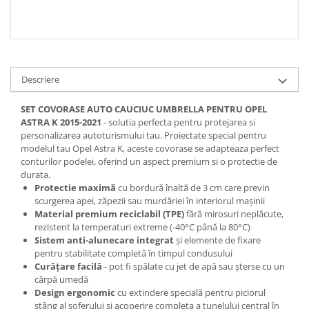
Spray Curatare Frane
Produse Intretinere si Detailing
Lubrifianti si Spray-uri de Curatare
Curatare si Detailing Interior
Descriere
Vopsitorie, Chituri si Adezivi
SET COVORASE AUTO CAUCIUC UMBRELLA PENTRU OPEL
Curatare si Detailing Exterior
ASTRA K 2015-2021
- solutia perfecta pentru protejarea si
personalizarea autoturismului tau. Proiectate special pentru
Articole Auto Sezoniere
modelul tau Opel Astra K, aceste covorase se adapteaza perfect
Produse de Iarna
conturilor podelei, oferind un aspect premium si o protectie de
durata.
Cabluri Pornire
Protectie maximă
cu bordură înaltă de 3 cm care previn
Produse de Vara
scurgerea apei, zăpezii sau murdăriei în interiorul mașinii
Material premium reciclabil (TPE)
fără mirosuri neplăcute,
Blog
rezistent la temperaturi extreme (-40°C până la 80°C)
Sistem anti-alunecare integrat
și elemente de fixare
pentru stabilitate completă în timpul condusului
Curățare facilă
- pot fi spălate cu jet de apă sau șterse cu un
cârpă umedă
Design ergonomic
cu extindere specială pentru piciorul
stâng al șoferului și acoperire completa a tunelului central în