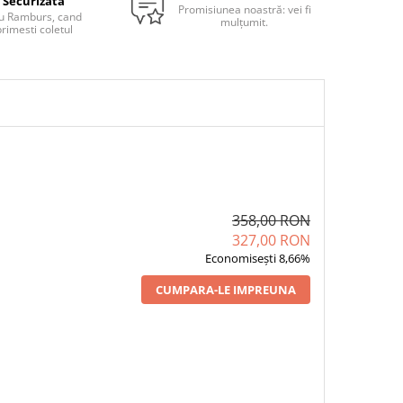
Securizata
Promisiunea noastră: vei fi
u Ramburs, cand
mulțumit.
rimesti coletul
358,00 RON
327,00 RON
Economisești 8,66%
CUMPARA-LE IMPREUNA