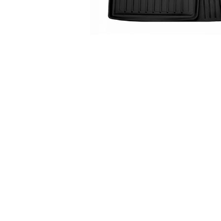
Accesorii Electronice Auto
Incarcatoare Auto
Accesorii pentru Roti si Anvelope
Husa Anvelope
Truse Chei
Organizatoare Auto
Iluminat Auto
Semnalizari
Faruri Ceata
Proiectoare
Accesorii LED
Becuri Auto
Piese Auto
Piese Caroserie
Amortizoare Capota