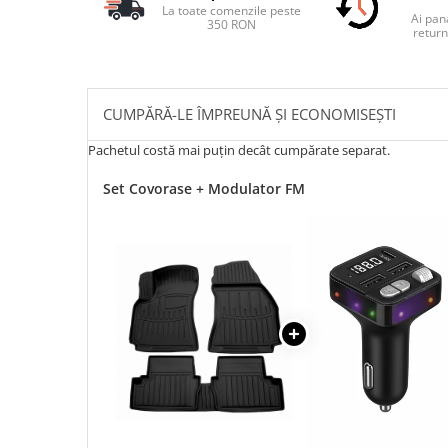
La toate comenzile peste
Ai pana
350 RON
return
CUMPĂRĂ-LE ÎMPREUNĂ ȘI ECONOMISEȘTI
Pachetul costă mai puțin decât cumpărate separat.
Set Covorase + Modulator FM