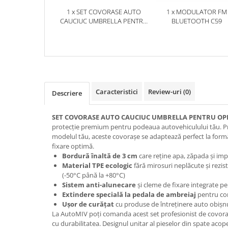
1 x SET COVORASE AUTO
1 x MODULATOR FM
CAUCIUC UMBRELLA PENTRU
BLUETOOTH C59
OPEL ZAFIRA A (1999-2005)
Caracteristici
Review-uri
(0)
Descriere
SET COVORASE AUTO CAUCIUC UMBRELLA PENTRU OPEL 
protecție premium pentru podeaua autovehiculului tău. Pr
modelul tău, aceste covorașe se adaptează perfect la form
fixare optimă.
Bordură înaltă de 3 cm
care reține apa, zăpada și imp
Material TPE ecologic
fără mirosuri neplăcute și rezi
(-50°C până la +80°C)
Sistem anti-alunecare
și cleme de fixare integrate p
Extindere specială la pedala de ambreiaj
pentru co
Ușor de curățat
cu produse de întreținere auto obișn
La AutoMIV poți comanda acest set profesionist de covora
cu durabilitatea. Designul unitar al pieselor din spate acop