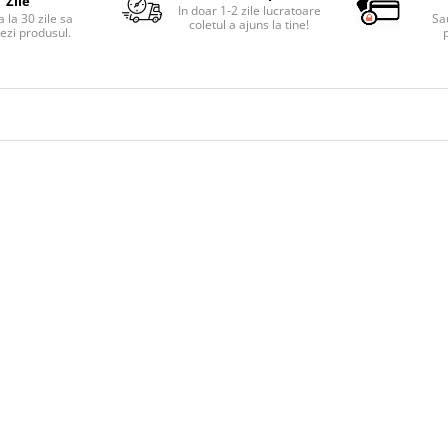
Zile
In doar 1-2 zile lucratoare
 la 30 zile sa
Sa
coletul a ajuns la tine!
ezi produsul.
p