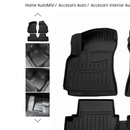
Home AutoMIV /
Accesorii Auto /
Accesorii Interior A
Schimbatoare Viteze
Accesorii Auto
Accesorii Auto Exterior
Husa Auto / Prelata Auto
Paravanturi Auto / Deflectoare Aer
Capace Roti
Accesorii Interior Auto
Inchidere Centralizata
Huse Auto
Huse Scaune Auto
Husa Volan
Tavite Portbagaj Dedicate
Covorase Auto/ Presuri Auto
Seturi Interior
Accesorii Siguranta Auto
Carcasa Cheie