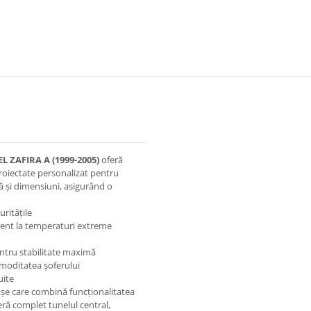
ZAFIRA A (1999-2005)
oferă
oiectate personalizat pentru
ă și dimensiuni, asigurând o
uritățile
stent la temperaturi extreme
entru stabilitate maximă
moditatea șoferului
uite
șe care combină funcționalitatea
eră complet tunelul central,