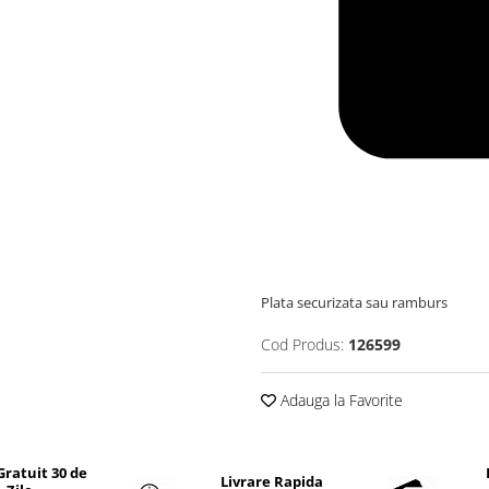
Plata securizata sau ramburs
Cod Produs:
126599
Adauga la Favorite
Gratuit 30 de
Livrare Rapida