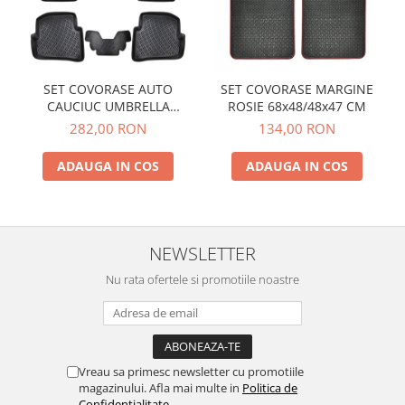
SET COVORASE AUTO
SET COVORASE MARGINE
CAUCIUC UMBRELLA
ROSIE 68x48/48x47 CM
PENTRU VW POLO V (6R / 6C
282,00 RON
134,00 RON
/ 61) 2009-2017
ADAUGA IN COS
ADAUGA IN COS
NEWSLETTER
Nu rata ofertele si promotiile noastre
Vreau sa primesc newsletter cu promotiile
magazinului. Afla mai multe in
Politica de
Confidentialitate