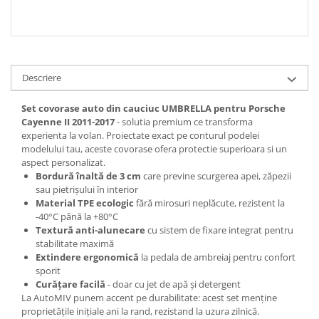
Descriere
Set covorase auto din cauciuc UMBRELLA pentru Porsche
Cayenne II 2011-2017
- solutia premium ce transforma
experienta la volan. Proiectate exact pe conturul podelei
modelului tau, aceste covorase ofera protectie superioara si un
aspect personalizat.
Bordură înaltă de 3 cm
care previne scurgerea apei, zăpezii
sau pietrișului în interior
Material TPE ecologic
fără mirosuri neplăcute, rezistent la
-40°C până la +80°C
Textură anti-alunecare
cu sistem de fixare integrat pentru
stabilitate maximă
Extindere ergonomică
la pedala de ambreiaj pentru confort
sporit
Curățare facilă
- doar cu jet de apă și detergent
La AutoMIV punem accent pe durabilitate: acest set menține
proprietățile inițiale ani la rand, rezistand la uzura zilnică.