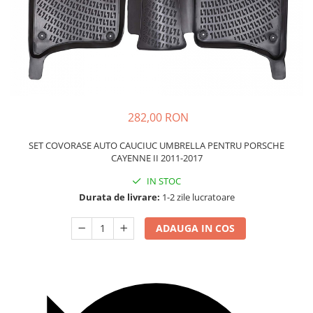
Carcasa Cheie
Accesorii Electronice Auto
Incarcatoare Auto
Accesorii pentru Roti si Anvelope
Husa Anvelope
Truse Chei
282,00 RON
Organizatoare Auto
SET COVORASE AUTO CAUCIUC UMBRELLA PENTRU PORSCHE
CAYENNE II 2011-2017
IN STOC
Durata de livrare:
1-2 zile lucratoare
ADAUGA IN COS