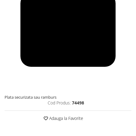
Plata securizata sau ramburs
Cod Produs:
74498
Adauga la Favorite