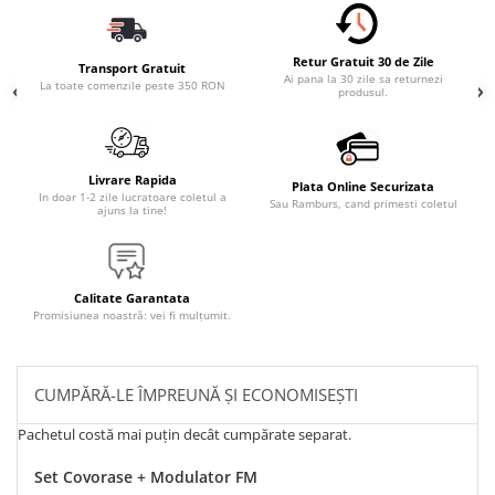
Retur Gratuit 30 de Zile
Transport Gratuit
Ai pana la 30 zile sa returnezi
La toate comenzile peste 350 RON
produsul.
Livrare Rapida
Plata Online Securizata
In doar 1-2 zile lucratoare coletul a
Sau Ramburs, cand primesti coletul
ajuns la tine!
Calitate Garantata
Promisiunea noastră: vei fi mulțumit.
CUMPĂRĂ-LE ÎMPREUNĂ ȘI ECONOMISEȘTI
Pachetul costă mai puțin decât cumpărate separat.
Set Covorase + Modulator FM