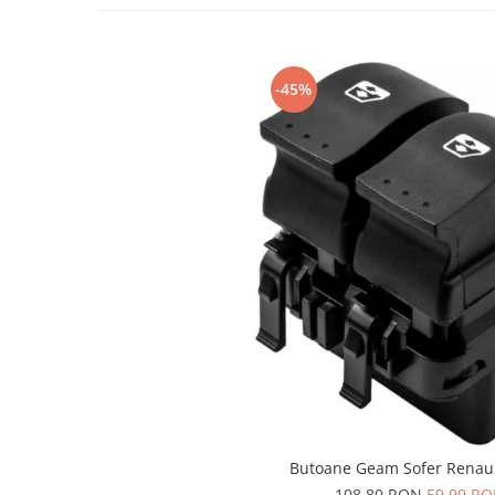
Spray Curatare Frane
Produse Intretinere si Detailing
Lubrifianti si Spray-uri de Curatare
-45%
Curatare si Detailing Interior
Vopsitorie, Chituri si Adezivi
Curatare si Detailing Exterior
Articole Auto Sezoniere
Produse de Iarna
Cabluri Pornire
Produse de Vara
Blog
Butoane Geam Sofer Renault
108,80 RON
59,99 R