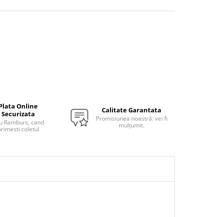
Plata Online
Calitate Garantata
Securizata
Promisiunea noastră: vei fi
u Ramburs, cand
mulțumit.
rimesti coletul