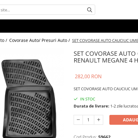
uto /
Covorase Auto/ Presuri Auto /
SET COVORASE AUTO CAUCIUC UMB
SET COVORASE AUTO
RENAULT MEGANE 4 H
282,00 RON
SET COVORASE AUTO CAUCIUC UM
IN STOC
Durata de livrare:
1-2 zile lucrato
ADAUG
Cod Produs:
59662