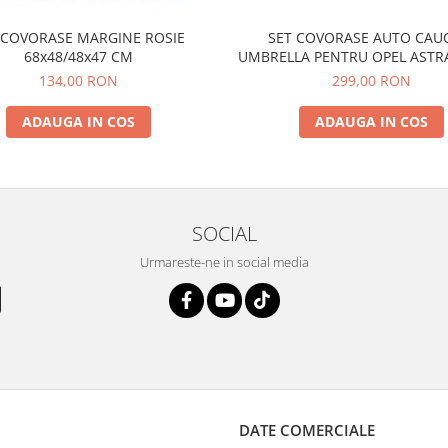
 COVORASE MARGINE ROSIE
SET COVORASE AUTO CAU
68x48/48x47 CM
UMBRELLA PENTRU OPEL ASTRA 
2015) ZAFIRA C TOURER (2011
134,00 RON
299,00 RON
CHEVROLET CRUZE (2009-) O
(2011-)
ADAUGA IN COS
ADAUGA IN COS
SOCIAL
Urmareste-ne in social media
DATE COMERCIALE