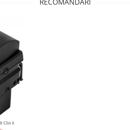
RECOMANDARI
 Clio II
ON