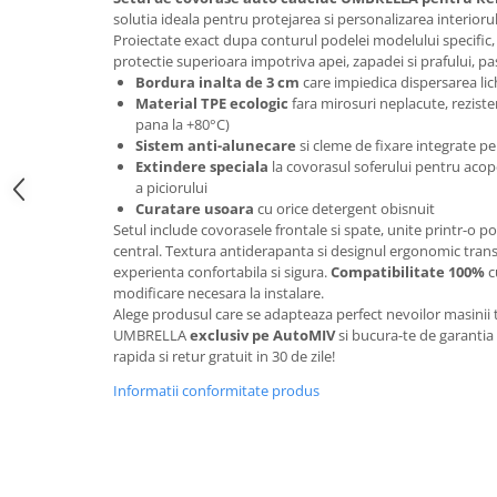
Oglinzi
solutia ideala pentru protejarea si personalizarea interioru
Pompa Spalator Parbriz
Proiectate exact dupa conturul podelei modelului specific,
protectie superioara impotriva apei, zapadei si prafului, pa
Accesorii Camioane
Bordura inalta de 3 cm
care impiedica dispersarea lic
Lampi si Proiectoare Camion
Material TPE ecologic
fara mirosuri neplacute, rezist
pana la +80°C)
Marcaje si Echipamente de
Sistem anti-alunecare
si cleme de fixare integrate p
Siguranta
Extindere speciala
la covorasul soferului pentru acop
Accesorii Cabina Camion
a piciorului
Curatare usoara
cu orice detergent obisnuit
Echipamente Electrice si
Setul include covorasele frontale si spate, unite printr-o p
Pneumatice
central. Textura antiderapanta si designul ergonomic transf
experienta confortabila si sigura.
Compatibilitate 100%
c
Echipamente ADR si Utilitare
modificare necesara la instalare.
Uleiuri si Lichide Auto
Alege produsul care se adapteaza perfect nevoilor masini
UMBRELLA
exclusiv pe AutoMIV
si bucura-te de garantia ca
Aditivi Auto
rapida si retur gratuit in 30 de zile!
Aditivi Combustibil
Informatii conformitate produs
Aditivi Ulei Motor
Aditivi DPF, Sistem Racire si
Servodirectie
Antigel