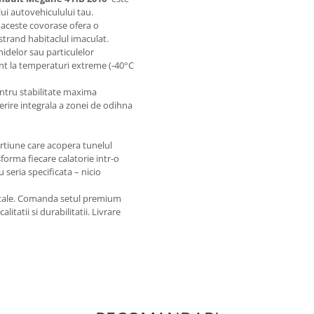
lui autovehiculului tau.
 aceste covorase ofera o
strand habitaclul imaculat.
hidelor sau particulelor
ent la temperaturi extreme (-40°C
entru stabilitate maxima
erire integrala a zonei de odihna
ortiune care acopera tunelul
orma fiecare calatorie intr-o
u seria specificata – nicio
i tale. Comanda setul premium
litatii si durabilitatii. Livrare