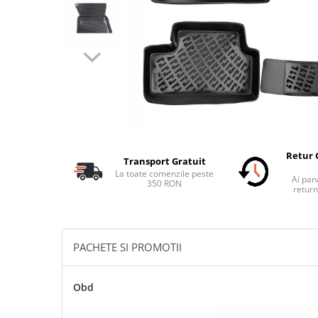
Schimbatoare Viteze
Accesorii Auto
Accesorii Auto Exterior
Husa Auto / Prelata Auto
Paravanturi Auto / Deflectoare Aer
Capace Roti
Accesorii Interior Auto
Inchidere Centralizata
Retur 
Transport Gratuit
Huse Auto
La toate comenzile peste
Ai pana
350 RON
Huse Scaune Auto
return
Husa Volan
Tavite Portbagaj Dedicate
Covorase Auto/ Presuri Auto
PACHETE SI PROMOTII
Seturi Interior
Accesorii Siguranta Auto
Obd
Carcasa Cheie