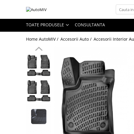
Toate Produsele
TOATE PRODUSELE
CONSULTANTA
Oferta Saptamanii
Home AutoMIV /
Accesorii Auto /
Accesorii Interior A
Butoane
Butoane Geam
Bloc Lumini
Butoane Reglare Oglinzi
Seturi Butoane
Butoane Blocare/Deblocare
Buton Frana
Buton Clapeta Rezervor
Buton Portbagaj
Alte Butoane/Comutatoare
Butoane Semnalizare