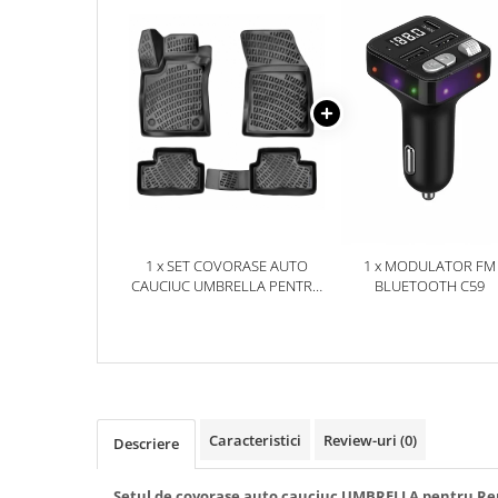
Accesorii Electronice Auto
Incarcatoare Auto
Accesorii pentru Roti si Anvelope
Husa Anvelope
Truse Chei
Organizatoare Auto
Iluminat Auto
Semnalizari
1 x SET COVORASE AUTO
1 x MODULATOR FM
Faruri Ceata
CAUCIUC UMBRELLA PENTRU
BLUETOOTH C59
Proiectoare
RENAULT MEGANE 4 HB 2016-
Accesorii LED
Becuri Auto
Piese Auto
Piese Caroserie
Caracteristici
Review-uri
(0)
Descriere
Amortizoare Capota
Setul de covorase auto cauciuc UMBRELLA pentru Re