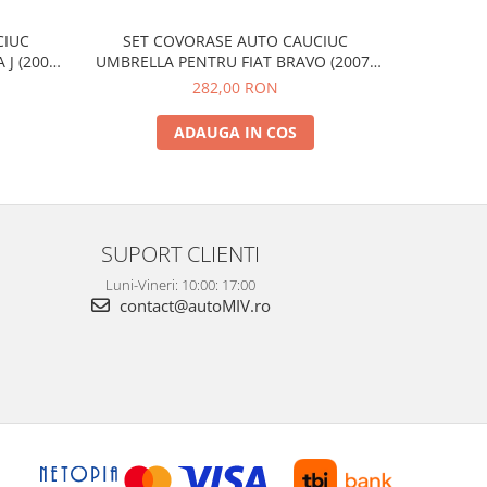
SET COVORASE AUTO CAUCIUC
CIUC
SET C
UMBRELLA PENTRU FIAT BRAVO (2007-
J (2009-
UMBRELLA 
2014) STILO (2001-2007) ALFA ROMEO
-2019)
282,00 RON
GIULIETTA (2010-) LANCIA DELTA (2007-
RLANDO
2014)
ADAUGA IN COS
SUPORT CLIENTI
Luni-Vineri: 10:00: 17:00
contact@autoMIV.ro