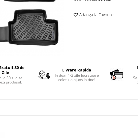
Adauga la Favorite
Gratuit 30 de
Livrare Rapida
Zile
In doar 1-2 zile lucratoare
 la 30 zile sa
Sa
coletul a ajuns la tine!
ezi produsul.
p