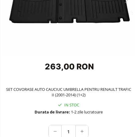
Accesorii Siguranta Auto
Carcasa Cheie
Accesorii Electronice Auto
Incarcatoare Auto
Accesorii pentru Roti si Anvelope
Husa Anvelope
Truse Chei
263,00 RON
Organizatoare Auto
SET COVORASE AUTO CAUCIUC UMBRELLA PENTRU RENAULT TRAFIC
II (2001-2014) (1+2)
IN STOC
Durata de livrare:
1-2 zile lucratoare