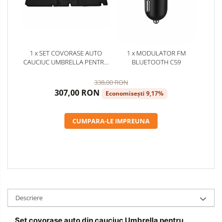
1 x SET COVORASE AUTO
1 x MODULATOR FM
CAUCIUC UMBRELLA PENTRU
BLUETOOTH C59
RENAULT TRAFIC II (2001-
2014) (1+2)
338,00 RON
307,00 RON
Economisești 9,17%
CUMPARA-LE IMPREUNA
Descriere
Set covorase auto din cauciuc Umbrella pentru