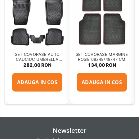
SET COVORASE AUTO
SET COVORASE MARGINE
CAUCIUC UMBRELLA
ROSIE 68x48/48x47 CM
PENTRU VW POLO V (6R /
282,00 RON
134,00 RON
6C / 61) 2009-2017
ADAUGA IN COS
ADAUGA IN COS
Newsletter