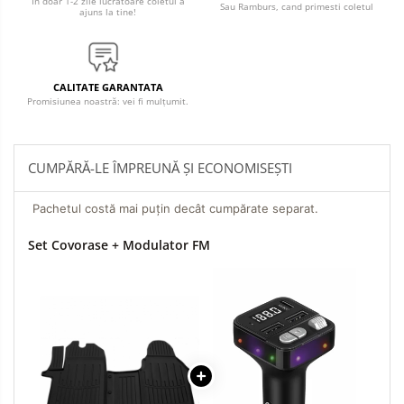
In doar 1-2 zile lucratoare coletul a
Sau Ramburs, cand primesti coletul
ajuns la tine!
CALITATE GARANTATA
Promisiunea noastră: vei fi mulțumit.
CUMPĂRĂ-LE ÎMPREUNĂ ȘI ECONOMISEȘTI
Pachetul costă mai puțin decât cumpărate separat.
Set Covorase + Modulator FM