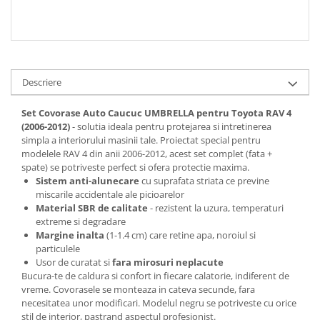
Spray Curatare Frane
Produse Intretinere si Detailing
Lubrifianti si Spray-uri de Curatare
Curatare si Detailing Interior
Descriere
Vopsitorie, Chituri si Adezivi
Set Covorase Auto Caucuc UMBRELLA pentru Toyota RAV 4
Curatare si Detailing Exterior
(2006-2012)
- solutia ideala pentru protejarea si intretinerea
simpla a interiorului masinii tale. Proiectat special pentru
Articole Auto Sezoniere
modelele RAV 4 din anii 2006-2012, acest set complet (fata +
Produse de Iarna
spate) se potriveste perfect si ofera protectie maxima.
Sistem anti-alunecare
cu suprafata striata ce previne
Cabluri Pornire
miscarile accidentale ale picioarelor
Produse de Vara
Material SBR de calitate
- rezistent la uzura, temperaturi
extreme si degradare
Blog
Margine inalta
(1-1.4 cm) care retine apa, noroiul si
particulele
Usor de curatat si
fara mirosuri neplacute
Bucura-te de caldura si confort in fiecare calatorie, indiferent de
vreme. Covorasele se monteaza in cateva secunde, fara
necesitatea unor modificari. Modelul negru se potriveste cu orice
stil de interior, pastrand aspectul profesionist.