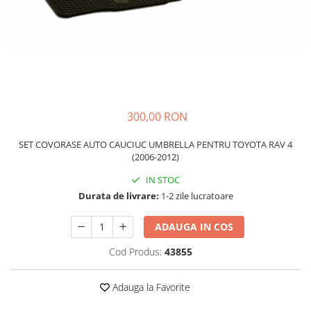
Schimbatoare Viteze
Accesorii Auto
Accesorii Auto Exterior
Husa Auto / Prelata Auto
Paravanturi Auto / Deflectoare Aer
Capace Roti
300,00 RON
Accesorii Interior Auto
SET COVORASE AUTO CAUCIUC UMBRELLA PENTRU TOYOTA RAV 4
Inchidere Centralizata
(2006-2012)
Huse Auto
IN STOC
Huse Scaune Auto
Durata de livrare:
1-2 zile lucratoare
Husa Volan
Tavite Portbagaj Dedicate
ADAUGA IN COS
Covorase Auto/ Presuri Auto
Cod Produs:
43855
Seturi Interior
Accesorii Siguranta Auto
Adauga la Favorite
Carcasa Cheie