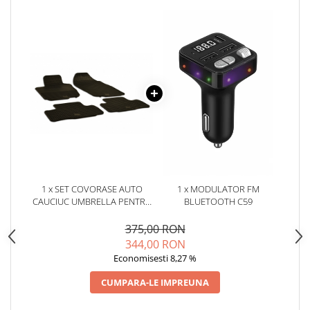
Oglinzi
Pompa Spalator Parbriz
Accesorii Camioane
Lampi si Proiectoare Camion
Marcaje si Echipamente de
Siguranta
Accesorii Cabina Camion
Echipamente Electrice si
Pneumatice
Echipamente ADR si Utilitare
1 x SET COVORASE AUTO
1 x MODULATOR FM
Uleiuri si Lichide Auto
CAUCIUC UMBRELLA PENTRU
BLUETOOTH C59
Aditivi Auto
TOYOTA RAV 4 (2006-2012)
375,00 RON
Aditivi Combustibil
344,00 RON
Aditivi Ulei Motor
Economisesti 8,27 %
Aditivi DPF, Sistem Racire si
CUMPARA-LE IMPREUNA
Servodirectie
Antigel