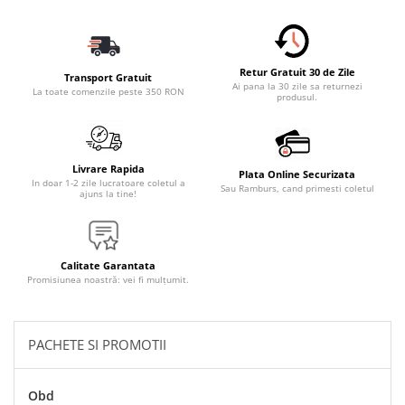
Accesorii Electronice Auto
Incarcatoare Auto
Accesorii pentru Roti si Anvelope
Retur Gratuit 30 de Zile
Transport Gratuit
Husa Anvelope
Ai pana la 30 zile sa returnezi
La toate comenzile peste 350 RON
produsul.
Truse Chei
Organizatoare Auto
Iluminat Auto
Livrare Rapida
Plata Online Securizata
In doar 1-2 zile lucratoare coletul a
Sau Ramburs, cand primesti coletul
Semnalizari
ajuns la tine!
Faruri Ceata
Proiectoare
Calitate Garantata
Accesorii LED
Promisiunea noastră: vei fi mulțumit.
Becuri Auto
Piese Auto
PACHETE SI PROMOTII
Piese Caroserie
Amortizoare Capota
Obd