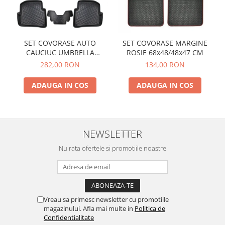
SET COVORASE AUTO
SET COVORASE MARGINE
CAUCIUC UMBRELLA
ROSIE 68x48/48x47 CM
PENTRU VW POLO V (6R / 6C
282,00 RON
134,00 RON
/ 61) 2009-2017
ADAUGA IN COS
ADAUGA IN COS
NEWSLETTER
Nu rata ofertele si promotiile noastre
Vreau sa primesc newsletter cu promotiile
magazinului. Afla mai multe in
Politica de
Confidentialitate