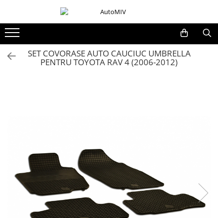
Toate Produsele
Oferta Saptamanii
SET COVORASE AUTO CAUCIUC UMBRELLA
PENTRU TOYOTA RAV 4 (2006-2012)
Butoane
Butoane Geam
Bloc Lumini
Butoane Reglare Oglinzi
Seturi Butoane
Butoane Blocare/Deblocare
Buton Frana
Buton Clapeta Rezervor
Buton Portbagaj
Alte Butoane/Comutatoare
Butoane Semnalizare