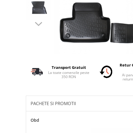
Schimbatoare Viteze
Accesorii Auto
Accesorii Auto Exterior
Husa Auto / Prelata Auto
Paravanturi Auto / Deflectoare Aer
Capace Roti
Accesorii Interior Auto
Inchidere Centralizata
Retur 
Transport Gratuit
Huse Auto
La toate comenzile peste
Ai pana
350 RON
Huse Scaune Auto
return
Husa Volan
Tavite Portbagaj Dedicate
Covorase Auto/ Presuri Auto
PACHETE SI PROMOTII
Seturi Interior
Accesorii Siguranta Auto
Obd
Carcasa Cheie