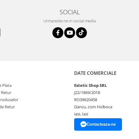
SOCIAL
Urmareste-ne in social media
DATE COMERCIALE
 Plata
Estetic Shop SRL
e Retur
J22/1869/2018
Produselor
RO39620458
de Retur
Dancu, com Holboca
iasi, Iasi
Contacteaza-ne