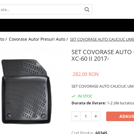
uto /
Covorase Auto/ Presuri Auto /
SET COVORASE AUTO CAUCIUC UMBR
SET COVORASE AUTO
XC-60 II 2017-
282,00 RON
SET COVORASE AUTO CAUCIUC UMB
IN STOC
Durata de livrare:
1-2 zile lucrato
ADAUG
Cod Produs:
60345