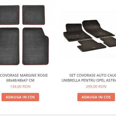
 COVORASE MARGINE ROSIE
SET COVORASE AUTO CAU
68x48/48x47 CM
UMBRELLA PENTRU OPEL ASTRA 
2015) ZAFIRA C TOURER (2011
134,00 RON
299,00 RON
CHEVROLET CRUZE (2009-) O
(2011-)
ADAUGA IN COS
ADAUGA IN COS