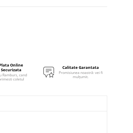
Plata Online
Calitate Garantata
Securizata
Promisiunea noastră: vei fi
u Ramburs, cand
mulțumit.
rimesti coletul