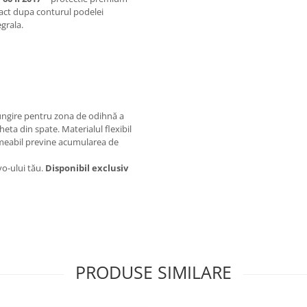
act dupa conturul podelei
grala.
lungire pentru zona de odihnă a
eta din spate. Materialul flexibil
ermeabil previne acumularea de
vo-ului tău.
Disponibil exclusiv
PRODUSE SIMILARE