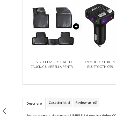
Accesorii Electronice Auto
Incarcatoare Auto
Accesorii pentru Roti si Anvelope
Husa Anvelope
Truse Chei
Organizatoare Auto
Iluminat Auto
Semnalizari
1 x SET COVORASE AUTO
1 x MODULATOR FM
Faruri Ceata
CAUCIUC UMBRELLA PENTRU
BLUETOOTH C59
Proiectoare
VOLVO XC-60 II 2017-
Accesorii LED
Becuri Auto
Piese Auto
Piese Caroserie
Caracteristici
Review-uri
(0)
Descriere
Amortizoare Capota
Set covorase auto caucuc UMBRELLA pentru Volvo XC-6