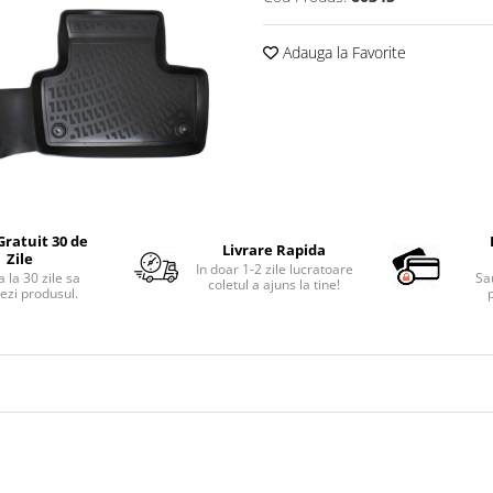
Adauga la Favorite
Gratuit 30 de
Livrare Rapida
Zile
In doar 1-2 zile lucratoare
 la 30 zile sa
Sa
coletul a ajuns la tine!
ezi produsul.
p