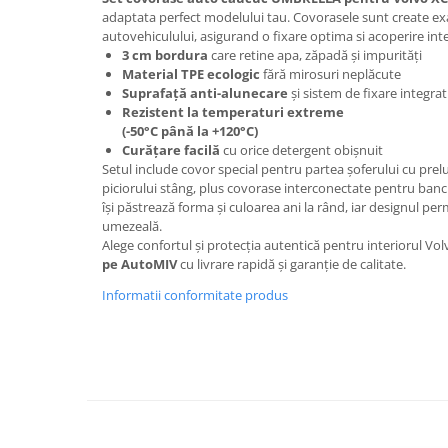
Oglinzi
adaptata perfect modelului tau. Covorasele sunt create ex
Pompa Spalator Parbriz
autovehiculului, asigurand o fixare optima si acoperire inte
3 cm bordura
care retine apa, zăpadă și impurități
Accesorii Camioane
Material TPE ecologic
fără mirosuri neplăcute
Lampi si Proiectoare Camion
Suprafaţă anti-alunecare
și sistem de fixare integrat
Rezistent la temperaturi extreme
Marcaje si Echipamente de
(-50°C până la +120°C)
Siguranta
Curățare facilă
cu orice detergent obișnuit
Accesorii Cabina Camion
Setul include covor special pentru partea șoferului cu pre
piciorului stâng, plus covorase interconectate pentru banch
Echipamente Electrice si
își păstrează forma și culoarea ani la rând, iar designul p
Pneumatice
umezeală.
Alege confortul și protecția autentică pentru interiorul Vol
Echipamente ADR si Utilitare
pe AutoMIV
cu livrare rapidă și garanție de calitate.
Uleiuri si Lichide Auto
Informatii conformitate produs
Aditivi Auto
Aditivi Combustibil
Aditivi Ulei Motor
Aditivi DPF, Sistem Racire si
Servodirectie
Antigel