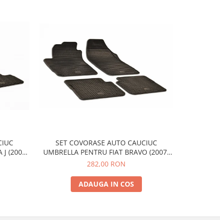
SET COVORASE AUTO CAUCIUC
CIUC
SET C
UMBRELLA PENTRU FIAT BRAVO (2007-
J (2009-
UMBRELLA 
2014) STILO (2001-2007) ALFA ROMEO
-2019)
282,00 RON
GIULIETTA (2010-) LANCIA DELTA (2007-
RLANDO
2014)
ADAUGA IN COS