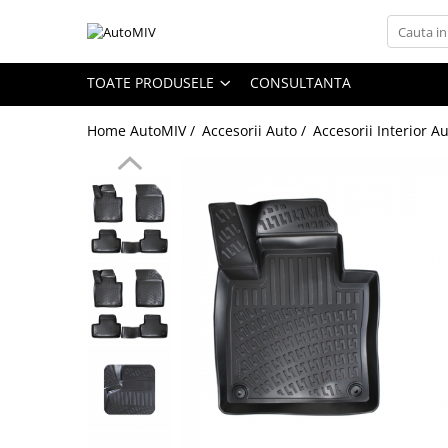
Toate Produsele
TOATE PRODUSELE
CONSULTANTA
Oferta Saptamanii
Home AutoMIV /
Accesorii Auto /
Accesorii Interior A
Butoane
Butoane Geam
Bloc Lumini
Butoane Reglare Oglinzi
Seturi Butoane
Butoane Blocare/Deblocare
Buton Frana
Buton Clapeta Rezervor
Buton Portbagaj
Alte Butoane/Comutatoare
Butoane Semnalizare