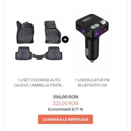
Oglinzi
Pompa Spalator Parbriz
Accesorii Camioane
Lampi si Proiectoare Camion
Marcaje si Echipamente de
Siguranta
Accesorii Cabina Camion
Echipamente Electrice si
Pneumatice
Echipamente ADR si Utilitare
1 x SET COVORASE AUTO
1 x MODULATOR FM
Uleiuri si Lichide Auto
CAUCIUC UMBRELLA PENTRU
BLUETOOTH C59
Aditivi Auto
VW GOLF 8 CUTIE MANUALA
2019-
356,00 RON
Aditivi Combustibil
325,00 RON
Aditivi Ulei Motor
Economisesti 8,71 %
Aditivi DPF, Sistem Racire si
CUMPARA-LE IMPREUNA
Servodirectie
Antigel