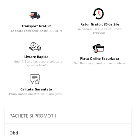
Accesorii Electronice Auto
Incarcatoare Auto
Accesorii pentru Roti si Anvelope
Retur Gratuit 30 de Zile
Transport Gratuit
Husa Anvelope
Ai pana la 30 zile sa returnezi
La toate comenzile peste 350 RON
produsul.
Truse Chei
Organizatoare Auto
Iluminat Auto
Livrare Rapida
Plata Online Securizata
In doar 1-2 zile lucratoare coletul a
Sau Ramburs, cand primesti coletul
Semnalizari
ajuns la tine!
Faruri Ceata
Proiectoare
Calitate Garantata
Accesorii LED
Promisiunea noastră: vei fi mulțumit.
Becuri Auto
Piese Auto
PACHETE SI PROMOTII
Piese Caroserie
Amortizoare Capota
Obd