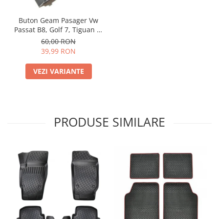
Buton Geam Pasager Vw
Passat B8, Golf 7, Tiguan 3,
T-Roc, Touran etc
60,00 RON
39,99 RON
VEZI VARIANTE
PRODUSE SIMILARE