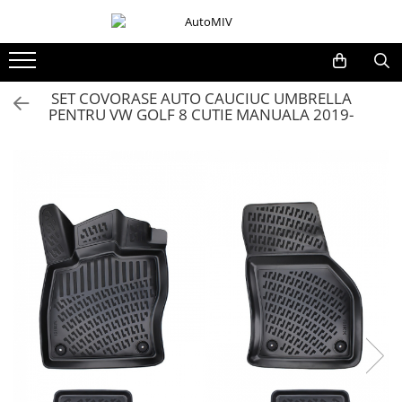
Toate Produsele
Oferta Saptamanii
SET COVORASE AUTO CAUCIUC UMBRELLA
PENTRU VW GOLF 8 CUTIE MANUALA 2019-
Butoane
Butoane Geam
Bloc Lumini
Butoane Reglare Oglinzi
Seturi Butoane
Butoane Blocare/Deblocare
Buton Frana
Buton Clapeta Rezervor
Buton Portbagaj
Alte Butoane/Comutatoare
Butoane Semnalizare