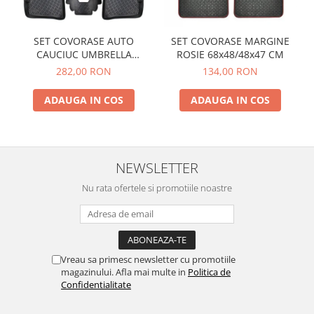
SET COVORASE AUTO
SET COVORASE MARGINE
CAUCIUC UMBRELLA
ROSIE 68x48/48x47 CM
PENTRU VW POLO V (6R / 6C
282,00 RON
134,00 RON
/ 61) 2009-2017
ADAUGA IN COS
ADAUGA IN COS
NEWSLETTER
Nu rata ofertele si promotiile noastre
Vreau sa primesc newsletter cu promotiile
magazinului. Afla mai multe in
Politica de
Confidentialitate