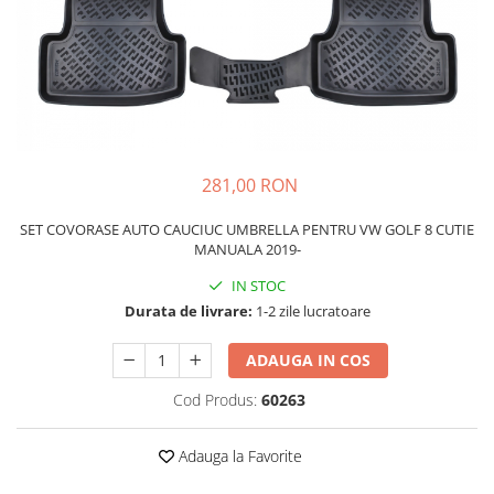
Schimbatoare Viteze
Accesorii Auto
Accesorii Auto Exterior
Husa Auto / Prelata Auto
Paravanturi Auto / Deflectoare Aer
Capace Roti
281,00 RON
Accesorii Interior Auto
SET COVORASE AUTO CAUCIUC UMBRELLA PENTRU VW GOLF 8 CUTIE
Inchidere Centralizata
MANUALA 2019-
Huse Auto
IN STOC
Huse Scaune Auto
Durata de livrare:
1-2 zile lucratoare
Husa Volan
Tavite Portbagaj Dedicate
ADAUGA IN COS
Covorase Auto/ Presuri Auto
Cod Produs:
60263
Seturi Interior
Accesorii Siguranta Auto
Adauga la Favorite
Carcasa Cheie