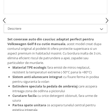
Spray Curatare Frane
Produse Intretinere si Detailing
Lubrifianti si Spray-uri de Curatare
Curatare si Detailing Interior
Descriere
Vopsitorie, Chituri si Adezivi
Set covorase auto din cauciuc adaptat perfect pentru
Curatare si Detailing Exterior
Volkswagen Golf 8 cu cutie manuala
, acest model creat dupa
conturul original al podelei iti ofera protectie superioara si un
Articole Auto Sezoniere
aspect premium in habitaclul masinii. Cu bordura inalta de 3 cm,
Produse de Iarna
elimina eficient riscul de patrundere a apei, zapadei sau
particulelor de murdarie.
Cabluri Pornire
Material TPE ecologic
fara emisii de miros neplacut,
Produse de Vara
rezistent la temperaturi extreme (-50°C pana la +80°C)
Sistem anti-alunecare integrat
cu fixare ferma in podea
Blog
pentru siguranta la volan
Extindere speciala la pedala de ambreiaj
care acopera
intreaga zona de odihna a piciorului
Curatare facila
cu orice detergent obisnuit, fara urme de
uzura
Partea spate unitara
ce acopera tunelul central pentru
estetica integrala