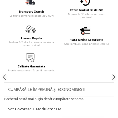
Retur Gratuit 30 de Zile
Transport Gratuit
Ai pana la 30 zile sa returnezi
La toate comenzile peste 350 RON
produsul.
Livrare Rapida
Plata Online Securizata
In doar 1-2 zile lucratoare coletul a
Sau Ramburs, cand primesti coletul
ajuns la tine!
Calitate Garantata
Promisiunea noastră: vei fi mulțumit.
CUMPĂRĂ-LE ÎMPREUNĂ ȘI ECONOMISEȘTI
Pachetul costă mai puțin decât cumpărate separat.
Set Covorase + Modulator FM