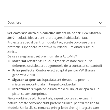
Descriere
Set covorase auto din cauciuc Umbrella pentru VW Sharan
2010-
- solutia ideala pentru protejarea habitaclului tau.
Proiectate special pentru modelul tau, aceste covorase ofera
protectie superioara impotriva murdariei, umiditatii si uzurii
zilnice.
De ce sa alegi acest set premium de la AutoMIV?
Material rezistent
: Cauciuc gros de calitate care nu se
deformeaza si absoarbe zgomotele de la contactul cu pantofii
Priza perfecta
: Contur exact adaptat pentru VW Sharan
generatia 2010+
Siguranta sporita
: Suprafata antiderapanta previne
miscarea necontrolata in timpul condusului
Intretinere simpla
: Se curata rapid cu un jet de apa sau un
pistol cu aer comprimat
Fie ca vorbim de ploi torentiale, zapezi topite sau excursii in
natura, aceste covorase sunt partenerul ideal pentru masina ta.
Modelul Umbrella se remarca prin grile de drenaj integrate care