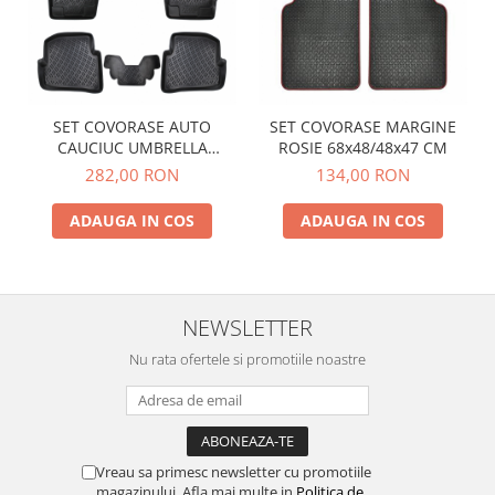
SET COVORASE AUTO
SET COVORASE MARGINE
CAUCIUC UMBRELLA
ROSIE 68x48/48x47 CM
PENTRU VW POLO V (6R / 6C
282,00 RON
134,00 RON
/ 61) 2009-2017
ADAUGA IN COS
ADAUGA IN COS
NEWSLETTER
Nu rata ofertele si promotiile noastre
Vreau sa primesc newsletter cu promotiile
magazinului. Afla mai multe in
Politica de