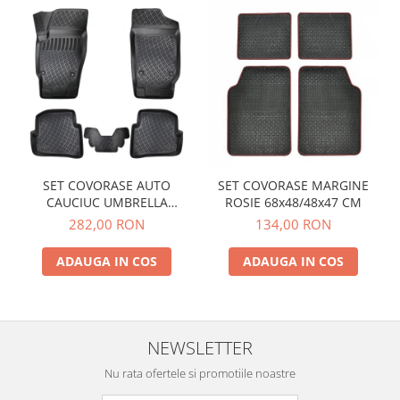
SET COVORASE AUTO
SET COVORASE MARGINE
CAUCIUC UMBRELLA
ROSIE 68x48/48x47 CM
PENTRU VW POLO V (6R / 6C
282,00 RON
134,00 RON
/ 61) 2009-2017
ADAUGA IN COS
ADAUGA IN COS
NEWSLETTER
Nu rata ofertele si promotiile noastre