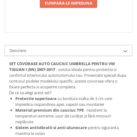
CUMPARA-LE IMPREUNA
Descriere
SET COVORASE AUTO CAUCIUC UMBRELLA PENTRU VW
TIGUAN I (5N) 2007-2017
- solutia ideala pentru protectia si
confortul interiorului autoturismului tau. Proiectate special dupa
conturul podelei modelului specific, aceste covorase ofera o
fixare perfecta si acoperire completa.
De ce sa alegi acest set?
Protectie superioara
cu bordura inalta de 3 cm care
impiedica raspandirea apei, zapezii sau murdariei
Material premium din cauciuc TPE
- rezistent la
temperaturi extreme, ușor de curățat și fără mirosuri
neplăcute
Sistem antivibratii si anti-alunecare
pentru siguranta
maxima la volan