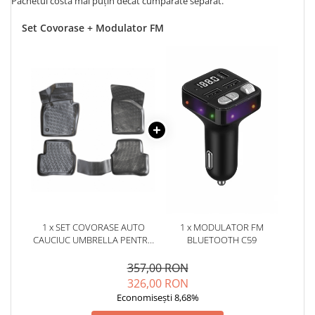
Pachetul costă mai puțin decât cumpărate separat.
Set Covorase + Modulator FM
1 x SET COVORASE AUTO
1 x MODULATOR FM
CAUCIUC UMBRELLA PENTRU
BLUETOOTH C59
VW TIGUAN I (5N) 2007-2017
357,00 RON
326,00 RON
Economisești 8,68%