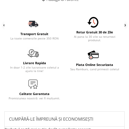
Retur Gratuit 30 de Zile
Transport Gratuit
Ai pana la 30 zile sa returnezi
La toate comenzile peste 350 RON
produsul.
Livrare Rapida
Plata Online Securizata
In doar 1-2 zile lucratoare coletul a
Sau Ramburs, cand primesti coletul
ajuns la tine!
Calitate Garantata
Promisiunea noastră: vei fi mulțumit.
CUMPĂRĂ-LE ÎMPREUNĂ ȘI ECONOMISEȘTI