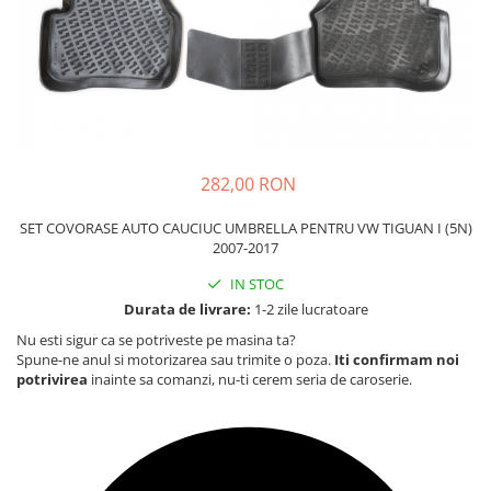
Carcasa Cheie
Accesorii Electronice Auto
Incarcatoare Auto
Accesorii pentru Roti si Anvelope
Husa Anvelope
Truse Chei
282,00 RON
Organizatoare Auto
SET COVORASE AUTO CAUCIUC UMBRELLA PENTRU VW TIGUAN I (5N)
2007-2017
IN STOC
Durata de livrare:
1-2 zile lucratoare
Nu esti sigur ca se potriveste pe masina ta?
Spune-ne anul si motorizarea sau trimite o poza.
Iti confirmam noi
potrivirea
inainte sa comanzi, nu-ti cerem seria de caroserie.