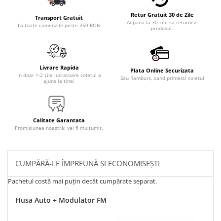
Retur Gratuit 30 de Zile
Transport Gratuit
Ai pana la 30 zile sa returnezi
La toate comenzile peste 350 RON
produsul.
Livrare Rapida
Plata Online Securizata
In doar 1-2 zile lucratoare coletul a
Sau Ramburs, cand primesti coletul
ajuns la tine!
Calitate Garantata
Promisiunea noastră: vei fi mulțumit.
CUMPĂRĂ-LE ÎMPREUNĂ ȘI ECONOMISEȘTI
Pachetul costă mai puțin decât cumpărate separat.
Husa Auto + Modulator FM