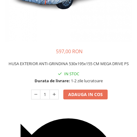
Carcasa Cheie
Accesorii Electronice Auto
Incarcatoare Auto
Accesorii pentru Roti si Anvelope
Husa Anvelope
Truse Chei
597,00 RON
Organizatoare Auto
HUSA EXTERIOR ANTI-GRINDINA 530x195x155 CM MEGA DRIVE PS
IN STOC
Durata de livrare:
1-2 zile lucratoare
ADAUGA IN COS