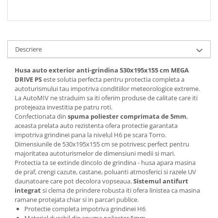
Descriere
Husa auto exterior anti-grindina 530x195x155 cm MEGA
DRIVE PS
este solutia perfecta pentru protectia completa a
autoturismului tau impotriva conditiilor meteorologice extreme.
La AutoMIV ne straduim sa iti oferim produse de calitate care iti
protejeaza investitia pe patru roti.
Confectionata din
spuma poliester comprimata de 5mm
,
aceasta prelata auto rezistenta ofera protectie garantata
impotriva grindinei pana la nivelul H6 pe scara Torro.
Dimensiunile de 530x195x155 cm se potrivesc perfect pentru
majoritatea autoturismelor de dimensiuni medii si mari.
Protectia ta se extinde dincolo de grindina - husa apara masina
de praf, crengi cazute, castane, poluanti atmosferici si razele UV
daunatoare care pot decolora vopseaua.
Sistemul antifurt
integrat
si clema de prindere robusta iti ofera linistea ca masina
ramane protejata chiar si in parcari publice.
Protectie completa impotriva grindinei H6
Material durabil din spuma poliester 5mm