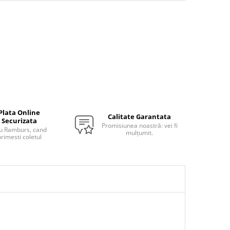
Plata Online
Calitate Garantata
Securizata
Promisiunea noastră: vei fi
u Ramburs, cand
mulțumit.
rimesti coletul