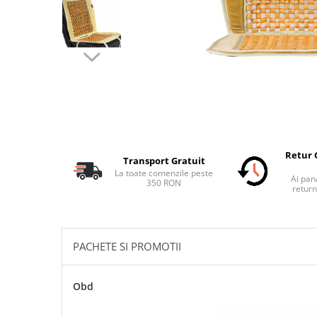
Schimbatoare Viteze
Accesorii Auto
Accesorii Auto Exterior
Husa Auto / Prelata Auto
Paravanturi Auto / Deflectoare Aer
Capace Roti
Accesorii Interior Auto
Inchidere Centralizata
Retur 
Transport Gratuit
Huse Auto
La toate comenzile peste
Ai pana
350 RON
Huse Scaune Auto
return
Husa Volan
Tavite Portbagaj Dedicate
Covorase Auto/ Presuri Auto
PACHETE SI PROMOTII
Seturi Interior
Accesorii Siguranta Auto
Obd
Carcasa Cheie