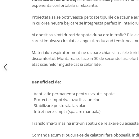
Oglinzi
experienta confortabila si relaxanta.
Pompa Spalator Parbriz
Proiectata sa se potriveasca pe toate tipurile de scaune au
Accesorii Camioane
in culorea neutra bej care se integreaza perfect in interiorul
Lampi si Proiectoare Camion
Ai obosit sa simti dureri de spate dupa ore in trafic? Bilel
Marcaje si Echipamente de
care stimuleaza circulatia sangelui, reducand tensiunea mu
Siguranta
Accesorii Cabina Camion
Materialul respirator mentine racoare chiar si in zilele tori
discomfortul. Montarea se face in 30 de secunde fara efort,
Echipamente Electrice si
atat scaunelor inguste cat si celor late.
Pneumatice
Echipamente ADR si Utilitare
Beneficiezi de:
Uleiuri si Lichide Auto
- Ventilatie permanenta pentru sezut si spate
Aditivi Auto
- Protectie impotriva uzurii scaunelor
Aditivi Combustibil
- Stabilizare posturala la volan
- Intretinere simpla (spalare manuala)
Aditivi Ulei Motor
Aditivi DPF, Sistem Racire si
Transforma-ti masina intr-un spațiu de relaxare cu aceast
Servodirectie
Antigel
Comanda acum si bucura-te de calatorii fara oboseală, indi