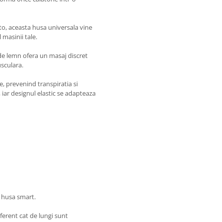
to, aceasta husa universala vine
 masinii tale.
e de lemn ofera un masaj discret
sculara.
de, prevenind transpiratia si
 iar designul elastic se adapteaza
a husa smart.
ferent cat de lungi sunt