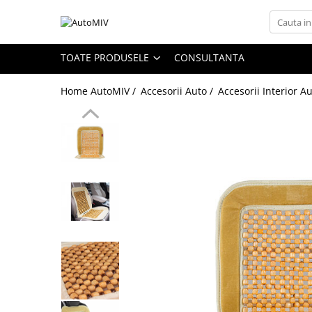
Toate Produsele
TOATE PRODUSELE
CONSULTANTA
Oferta Saptamanii
Home AutoMIV /
Accesorii Auto /
Accesorii Interior A
Butoane
Butoane Geam
Bloc Lumini
Butoane Reglare Oglinzi
Seturi Butoane
Butoane Blocare/Deblocare
Buton Frana
Buton Clapeta Rezervor
Buton Portbagaj
Alte Butoane/Comutatoare
Butoane Semnalizare