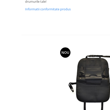
drumurile tale!
Spray Curatare Frane
Informatii conformitate produs
Produse Intretinere si Detailing
Lubrifianti si Spray-uri de Curatare
Curatare si Detailing Interior
Vopsitorie, Chituri si Adezivi
Curatare si Detailing Exterior
Articole Auto Sezoniere
NOU
Produse de Iarna
Cabluri Pornire
Produse de Vara
Blog