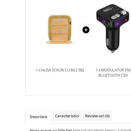
Accesorii Electronice Auto
Incarcatoare Auto
Accesorii pentru Roti si Anvelope
Husa Anvelope
Truse Chei
Organizatoare Auto
Iluminat Auto
Semnalizari
1 x HUSA SCAUN CU BILE BEJ
1 x MODULATOR FM
Faruri Ceata
BLUETOOTH C59
Proiectoare
Accesorii LED
Becuri Auto
Piese Auto
Piese Caroserie
Caracteristici
Review-uri
(0)
Descriere
Amortizoare Capota
Husa scaun cu bile bej
este solutia ideala pentru a transf