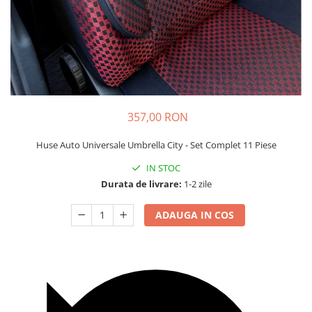
Carcasa Cheie
Accesorii Electronice Auto
Incarcatoare Auto
Accesorii pentru Roti si Anvelope
Husa Anvelope
Truse Chei
357,00 RON
Organizatoare Auto
Huse Auto Universale Umbrella City - Set Complet 11 Piese
IN STOC
Durata de livrare:
1-2 zile
ADAUGA IN COS