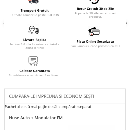
Retur Gratuit 30 de Zile
Transport Gratuit
Ai pana la 30 zile sa returnezi
La toate comenzile peste 350 RON
produsul.
Livrare Rapida
Plata Online Securizata
In doar 1-2 zile lucratoare coletul a
Sau Ramburs, cand primesti coletul
ajuns la tine!
Calitate Garantata
Promisiunea noastră: vei fi mulțumit.
CUMPĂRĂ-LE ÎMPREUNĂ ȘI ECONOMISEȘTI
Pachetul costă mai puțin decât cumpărate separat.
Huse Auto + Modulator FM