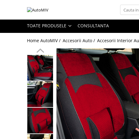
Toate Produsele
TOATE PRODUSELE
CONSULTANTA
Oferta Saptamanii
Home AutoMIV /
Accesorii Auto /
Accesorii Interior A
Butoane
Butoane Geam
Bloc Lumini
Butoane Reglare Oglinzi
Seturi Butoane
Butoane Blocare/Deblocare
Buton Frana
Buton Clapeta Rezervor
Buton Portbagaj
Alte Butoane/Comutatoare
Butoane Semnalizare