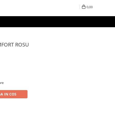
0,00
MFORT ROSU
are
A IN COS