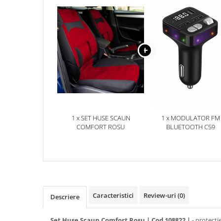
Accesorii Electronice Auto
Incarcatoare Auto
Accesorii pentru Roti si Anvelope
Husa Anvelope
Truse Chei
Organizatoare Auto
Iluminat Auto
Semnalizari
1 x SET HUSE SCAUN
1 x MODULATOR FM
Faruri Ceata
COMFORT ROSU
BLUETOOTH C59
Proiectoare
Accesorii LED
Becuri Auto
Piese Auto
Piese Caroserie
Caracteristici
Review-uri
(0)
Descriere
Amortizoare Capota
Set Huse Scaun Comfort Rosu | Cod 108822 |
- protecti