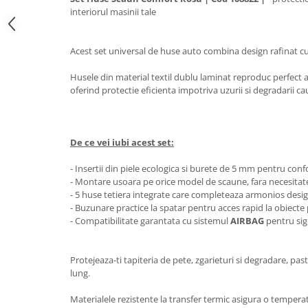
Oglinzi
interiorul masinii tale
Pompa Spalator Parbriz
Accesorii Camioane
Acest set universal de huse auto combina design rafinat cu
Lampi si Proiectoare Camion
Husele din material textil dublu laminat reproduc perfect as
Marcaje si Echipamente de
oferind protectie eficienta impotriva uzurii si degradarii c
Siguranta
Accesorii Cabina Camion
Echipamente Electrice si
De ce vei iubi acest set:
Pneumatice
- Insertii din piele ecologica si burete de 5 mm pentru confo
Echipamente ADR si Utilitare
- Montare usoara pe orice model de scaune, fara necesitate
Uleiuri si Lichide Auto
- 5 huse tetiera integrate care completeaza armonios design
- Buzunare practice la spatar pentru acces rapid la obiecte
Aditivi Auto
- Compatibilitate garantata cu sistemul
AIRBAG
pentru sig
Aditivi Combustibil
Aditivi Ulei Motor
Protejeaza-ti tapiteria de pete, zgarieturi si degradare, p
Aditivi DPF, Sistem Racire si
lung.
Servodirectie
Antigel
Materialele rezistente la transfer termic asigura o temperatu