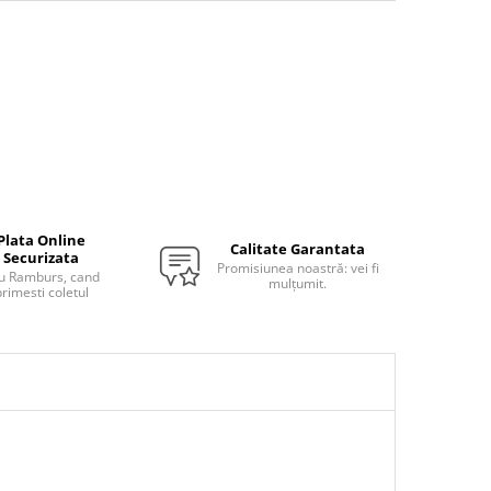
Plata Online
Calitate Garantata
Securizata
Promisiunea noastră: vei fi
u Ramburs, cand
mulțumit.
rimesti coletul