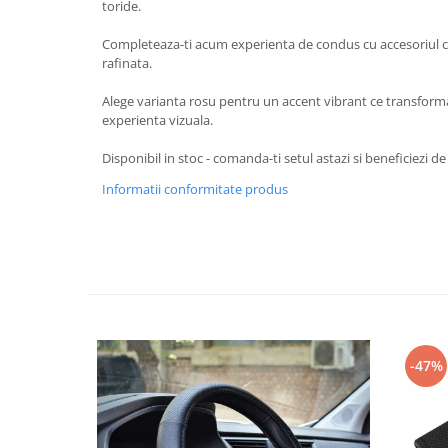
toride.
Spray Curatare Frane
Completeaza-ti acum experienta de condus cu accesoriul ca
Produse Intretinere si Detailing
rafinata.
Lubrifianti si Spray-uri de Curatare
Alege varianta rosu pentru un accent vibrant ce transforma
Curatare si Detailing Interior
experienta vizuala.
Vopsitorie, Chituri si Adezivi
Disponibil in stoc - comanda-ti setul astazi si beneficiezi de 
Curatare si Detailing Exterior
Informatii conformitate produs
Articole Auto Sezoniere
Produse de Iarna
Cabluri Pornire
Produse de Vara
Blog
-47%