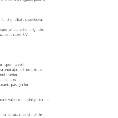
 functionalitate superioara.
pectul tapiteriilor originale,
auzate de razele UV.
rt sporit la volan;
a unor ajustari complicate;
ul interior;
 personale;
uranta pasagerilor.
astrand valoarea masinii pe termen
ra placuta chiar si in zilele