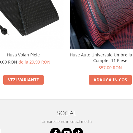
Husa Volan Piele
Huse Auto Universale Umbrella C
Complet 11 Piese
0,00 RON
de la 29,99 RON
357,00 RON
VEZI VARIANTE
ADAUGA IN COS
SOCIAL
Urmareste-ne in social media