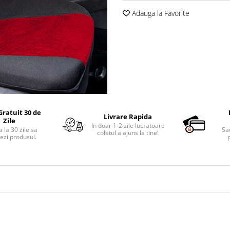
Adauga la Favorite
Gratuit 30 de
Livrare Rapida
Zile
In doar 1-2 zile lucratoare
 la 30 zile sa
Sa
coletul a ajuns la tine!
ezi produsul.
p