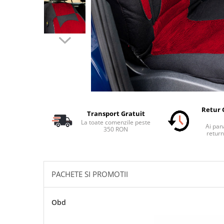
Schimbatoare Viteze
Accesorii Auto
Accesorii Auto Exterior
Husa Auto / Prelata Auto
Paravanturi Auto / Deflectoare Aer
Capace Roti
Accesorii Interior Auto
Inchidere Centralizata
Retur 
Transport Gratuit
Huse Auto
La toate comenzile peste
Ai pana
350 RON
Huse Scaune Auto
return
Husa Volan
Tavite Portbagaj Dedicate
Covorase Auto/ Presuri Auto
PACHETE SI PROMOTII
Seturi Interior
Accesorii Siguranta Auto
Obd
Carcasa Cheie