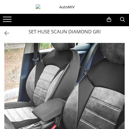
Toate Produsele
Oferta Saptamanii
SET HUSE SCAUN DIAMOND GRI
Butoane
Butoane Geam
Bloc Lumini
Butoane Reglare Oglinzi
Seturi Butoane
Butoane Blocare/Deblocare
Buton Frana
Buton Clapeta Rezervor
Buton Portbagaj
Alte Butoane/Comutatoare
Butoane Semnalizare