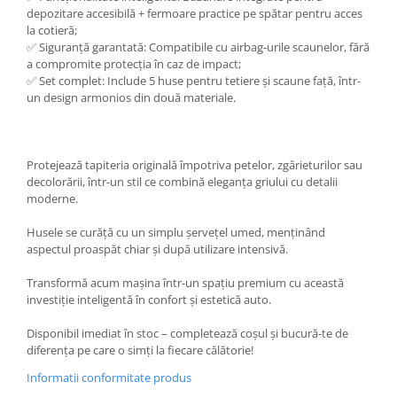
depozitare accesibilă + fermoare practice pe spătar pentru acces
la cotieră;
✅ Siguranță garantată: Compatibile cu airbag-urile scaunelor, fără
a compromite protecția în caz de impact;
✅ Set complet: Include 5 huse pentru tetiere și scaune față, într-
un design armonios din două materiale.
Protejează tapiteria originală împotriva petelor, zgârieturilor sau
decolorării, într-un stil ce combină eleganța griului cu detalii
moderne.
Husele se curăță cu un simplu șervețel umed, menținând
aspectul proaspăt chiar și după utilizare intensivă.
Transformă acum mașina într-un spațiu premium cu această
investiție inteligentă în confort și estetică auto.
Disponibil imediat în stoc – completează coșul și bucură-te de
diferența pe care o simți la fiecare călătorie!
Informatii conformitate produs