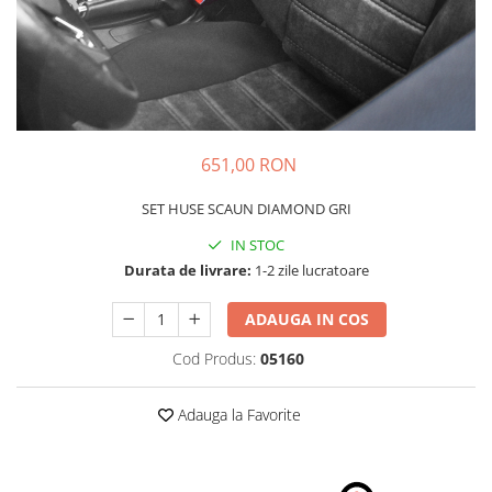
Schimbatoare Viteze
Accesorii Auto
Accesorii Auto Exterior
Husa Auto / Prelata Auto
Paravanturi Auto / Deflectoare Aer
651,00 RON
Capace Roti
Accesorii Interior Auto
SET HUSE SCAUN DIAMOND GRI
Inchidere Centralizata
IN STOC
Huse Auto
Durata de livrare:
1-2 zile lucratoare
Huse Scaune Auto
ADAUGA IN COS
Husa Volan
Tavite Portbagaj Dedicate
Cod Produs:
05160
Covorase Auto/ Presuri Auto
Seturi Interior
Adauga la Favorite
Accesorii Siguranta Auto
Carcasa Cheie