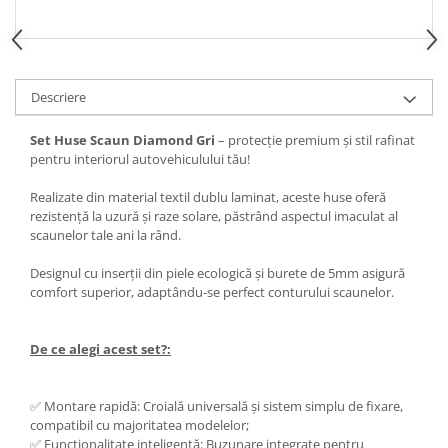
Spray Curatare Frane
Produse Intretinere si Detailing
Lubrifianti si Spray-uri de Curatare
Descriere
Curatare si Detailing Interior
Vopsitorie, Chituri si Adezivi
Set Huse Scaun Diamond Gri
– protecție premium și stil rafinat
pentru interiorul autovehiculului tău!
Curatare si Detailing Exterior
Realizate din material textil dublu laminat, aceste huse oferă
Articole Auto Sezoniere
rezistență la uzură și raze solare, păstrând aspectul imaculat al
Produse de Iarna
scaunelor tale ani la rând.
Cabluri Pornire
Designul cu inserții din piele ecologică și burete de 5mm asigură
Produse de Vara
comfort superior, adaptându-se perfect conturului scaunelor.
Blog
De ce alegi acest set?:
✅ Montare rapidă: Croială universală și sistem simplu de fixare,
compatibil cu majoritatea modelelor;
✅ Funcționalitate inteligentă: Buzunare integrate pentru