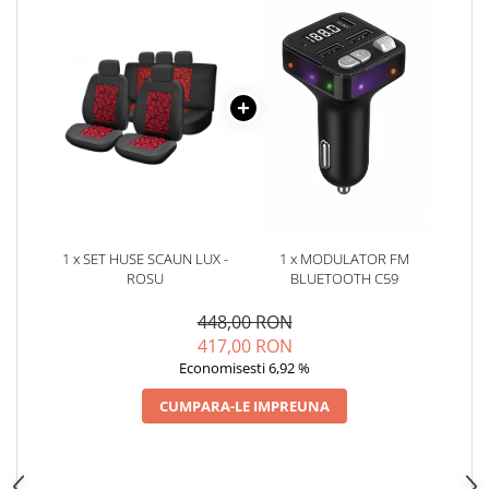
Oglinzi
Pompa Spalator Parbriz
Accesorii Camioane
Lampi si Proiectoare Camion
Marcaje si Echipamente de
Siguranta
Accesorii Cabina Camion
Echipamente Electrice si
Pneumatice
1 x SET HUSE SCAUN LUX -
1 x MODULATOR FM
Echipamente ADR si Utilitare
ROSU
BLUETOOTH C59
Uleiuri si Lichide Auto
448,00 RON
Aditivi Auto
417,00 RON
Aditivi Combustibil
Economisesti 6,92 %
Aditivi Ulei Motor
CUMPARA-LE IMPREUNA
Aditivi DPF, Sistem Racire si
Servodirectie
Antigel