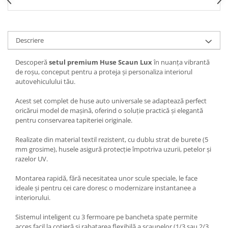
Spray Curatare Frane
Produse Intretinere si Detailing
Lubrifianti si Spray-uri de Curatare
Descriere
Curatare si Detailing Interior
Descoperă
setul premium Huse Scaun Lux
în nuanța vibrantă
Vopsitorie, Chituri si Adezivi
de roșu, conceput pentru a proteja și personaliza interiorul
autovehiculului tău.
Curatare si Detailing Exterior
Acest set complet de huse auto universale se adaptează perfect
Articole Auto Sezoniere
oricărui model de mașină, oferind o soluție practică și elegantă
Produse de Iarna
pentru conservarea tapiteriei originale.
Cabluri Pornire
Realizate din material textil rezistent, cu dublu strat de burete (5
Produse de Vara
mm grosime), husele asigură protecție împotriva uzurii, petelor și
razelor UV.
Blog
Montarea rapidă, fără necesitatea unor scule speciale, le face
ideale și pentru cei care doresc o modernizare instantanee a
interiorului.
Sistemul inteligent cu 3 fermoare pe bancheta spate permite
acces facil la cotieră și rabatarea flexibilă a scaunelor (1/3 sau 2/3