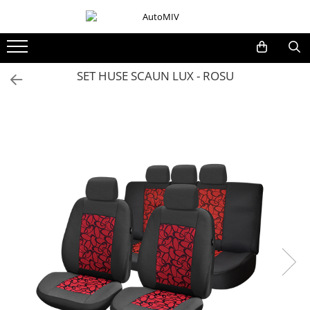
Toate Produsele
Oferta Saptamanii
SET HUSE SCAUN LUX - ROSU
Butoane
Butoane Geam
Bloc Lumini
Butoane Reglare Oglinzi
Seturi Butoane
Butoane Blocare/Deblocare
Buton Frana
Buton Clapeta Rezervor
Buton Portbagaj
Alte Butoane/Comutatoare
Butoane Semnalizare