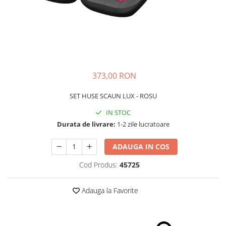
Schimbatoare Viteze
Accesorii Auto
Accesorii Auto Exterior
Husa Auto / Prelata Auto
Paravanturi Auto / Deflectoare Aer
373,00 RON
Capace Roti
Accesorii Interior Auto
SET HUSE SCAUN LUX - ROSU
Inchidere Centralizata
IN STOC
Huse Auto
Durata de livrare:
1-2 zile lucratoare
Huse Scaune Auto
ADAUGA IN COS
Husa Volan
Tavite Portbagaj Dedicate
Cod Produs:
45725
Covorase Auto/ Presuri Auto
Seturi Interior
Adauga la Favorite
Accesorii Siguranta Auto
Carcasa Cheie