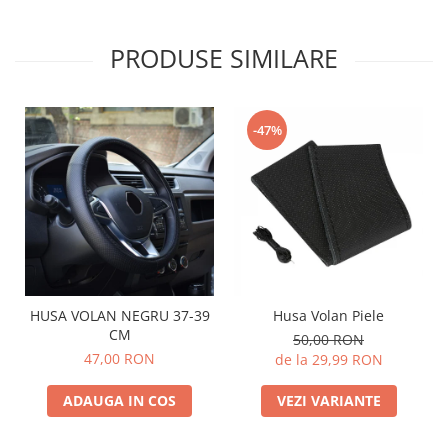
PRODUSE SIMILARE
-47%
Husa Volan Piele
HUSA VOLAN NEGRU 37-39
CM
50,00 RON
47,00 RON
de la 29,99 RON
VEZI VARIANTE
ADAUGA IN COS