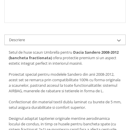
Descriere
Setul de huse scaun Umbrella pentru
Dacia Sandero 2008-2012
(bancheta fractionata)
ofera protectie premium si un aspect
estetic integrat perfect in interiorul masinii.
Proiectat special pentru modelele Sandero din anii 2008-2012,
acest set se remarca prin compatibilitate 100% cu forma originala
a scaunelor, pastrand accesul la toate functionalitatile: sistemul
AIRBAG, manerele de rabatare si tetierele in forma de L.
Confectionat din material textil dublu laminat cu burete de 5 mm,
setul asigura durabilitate si comfort superior.
Designul adaptat tapiteriei originale mentine aerodinamica
locului de condus, in timp ce husele pentru bancheta spate (cu
sistem fractionat 2+1) se monteaza rapid fara a afecta centurile