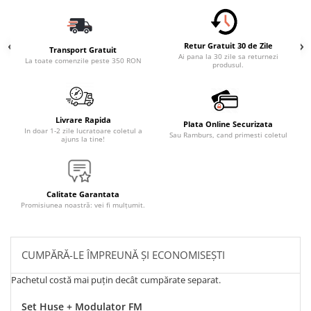
Retur Gratuit 30 de Zile
Transport Gratuit
Ai pana la 30 zile sa returnezi
La toate comenzile peste 350 RON
produsul.
Livrare Rapida
Plata Online Securizata
In doar 1-2 zile lucratoare coletul a
Sau Ramburs, cand primesti coletul
ajuns la tine!
Calitate Garantata
Promisiunea noastră: vei fi mulțumit.
CUMPĂRĂ-LE ÎMPREUNĂ ȘI ECONOMISEȘTI
Pachetul costă mai puțin decât cumpărate separat.
Set Huse + Modulator FM