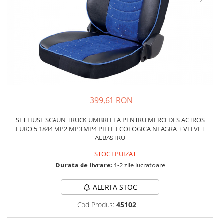
Schimbatoare Viteze
Accesorii Auto
Accesorii Auto Exterior
Husa Auto / Prelata Auto
Paravanturi Auto / Deflectoare Aer
Capace Roti
Accesorii Interior Auto
399,61 RON
Inchidere Centralizata
Huse Auto
SET HUSE SCAUN TRUCK UMBRELLA PENTRU MERCEDES ACTROS
EURO 5 1844 MP2 MP3 MP4 PIELE ECOLOGICA NEAGRA + VELVET
Huse Scaune Auto
ALBASTRU
Husa Volan
STOC EPUIZAT
Tavite Portbagaj Dedicate
Durata de livrare:
1-2 zile lucratoare
Covorase Auto/ Presuri Auto
Seturi Interior
ALERTA STOC
Accesorii Siguranta Auto
Cod Produs:
45102
Carcasa Cheie