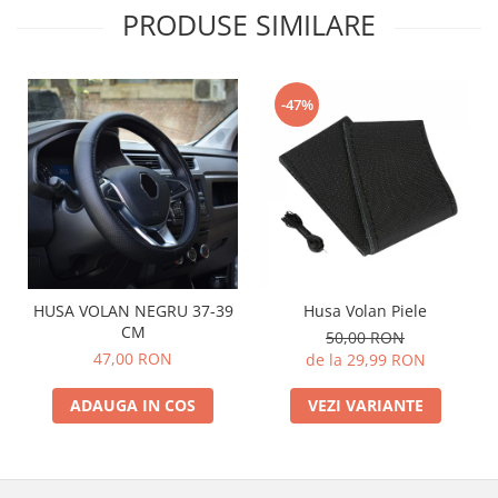
PRODUSE SIMILARE
-47%
Husa Volan Piele
HUSA VOLAN NEGRU 37-39
CM
50,00 RON
47,00 RON
de la 29,99 RON
VEZI VARIANTE
ADAUGA IN COS