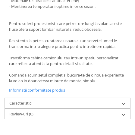
- Materiale respirabile si antibacteriene;
Spray Curatare Frane
- Mentinerea temperaturii optime in orice sezon.
Produse Intretinere si Detailing
Lubrifianti si Spray-uri de Curatare
Pentru soferii profesionisti care petrec ore lungi la volan, aceste
huse ofera suport lombar natural si reduc oboseala.
Curatare si Detailing Interior
Rezistenta la pete si curatarea usoara cu un servetel umed le
Vopsitorie, Chituri si Adezivi
transforma intr-o alegere practica pentru intretinere rapida.
Curatare si Detailing Exterior
Transforma cabina camionului tau intr-un spatiu personalizat
Articole Auto Sezoniere
care reflecta atentia ta pentru detalii si calitate.
Produse de Iarna
Comanda acum setul complet si bucura-te de o noua experienta
Cabluri Pornire
la volan in doar cateva minute de montaj simplu.
Produse de Vara
Informatii conformitate produs
Blog
Caracteristici
Review-uri
(0)