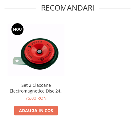
RECOMANDARI
NOU
Set 2 Claxoane
Electromagnetice Disc 24V
SEGER - Ton Înalt și Ton Jos,
75,00 RON
Omologare E1
ADAUGA IN COS