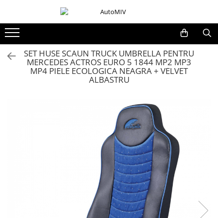
Toate Produsele
Oferta Saptamanii
SET HUSE SCAUN TRUCK UMBRELLA PENTRU
MERCEDES ACTROS EURO 5 1844 MP2 MP3
Butoane
MP4 PIELE ECOLOGICA NEAGRA + VELVET
Butoane Geam
ALBASTRU
Bloc Lumini
Butoane Reglare Oglinzi
Seturi Butoane
Butoane Blocare/Deblocare
Buton Frana
Buton Clapeta Rezervor
Buton Portbagaj
Alte Butoane/Comutatoare
Butoane Semnalizare