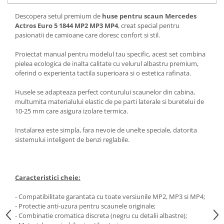
Oglinzi
Pompa Spalator Parbriz
Descopera setul premium de
huse pentru scaun Mercedes
Actros Euro 5 1844 MP2 MP3 MP4
, creat special pentru
Accesorii Camioane
pasionatii de camioane care doresc confort si stil.
Lampi si Proiectoare Camion
Proiectat manual pentru modelul tau specific, acest set combina
Marcaje si Echipamente de
pielea ecologica de inalta calitate cu velurul albastru premium,
Siguranta
oferind o experienta tactila superioara si o estetica rafinata.
Accesorii Cabina Camion
Husele se adapteaza perfect conturului scaunelor din cabina,
Echipamente Electrice si
multumita materialului elastic de pe parti laterale si buretelui de
Pneumatice
10-25 mm care asigura izolare termica.
Echipamente ADR si Utilitare
Instalarea este simpla, fara nevoie de unelte speciale, datorita
Uleiuri si Lichide Auto
sistemului inteligent de benzi reglabile.
Aditivi Auto
Aditivi Combustibil
Caracteristici cheie:
Aditivi Ulei Motor
Aditivi DPF, Sistem Racire si
- Compatibilitate garantata cu toate versiunile MP2, MP3 si MP4;
Servodirectie
- Protectie anti-uzura pentru scaunele originale;
- Combinatie cromatica discreta (negru cu detalii albastre);
Antigel