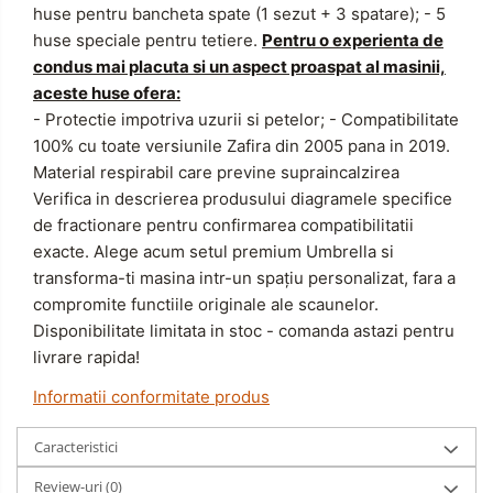
huse pentru bancheta spate (1 sezut + 3 spatare);
- 5
huse speciale pentru tetiere.
Pentru o experienta de
condus mai placuta si un aspect proaspat al masinii,
aceste huse ofera:
- Protectie impotriva uzurii si petelor;
- Compatibilitate
100% cu toate versiunile Zafira din 2005 pana in 2019.
Material respirabil care previne supraincalzirea
Verifica in descrierea produsului diagramele specifice
de fractionare pentru confirmarea compatibilitatii
exacte.
Alege acum setul premium Umbrella si
transforma-ti masina intr-un spațiu personalizat, fara a
compromite functiile originale ale scaunelor.
Disponibilitate limitata in stoc - comanda astazi pentru
livrare rapida!
Informatii conformitate produs
Caracteristici
Review-uri
(0)