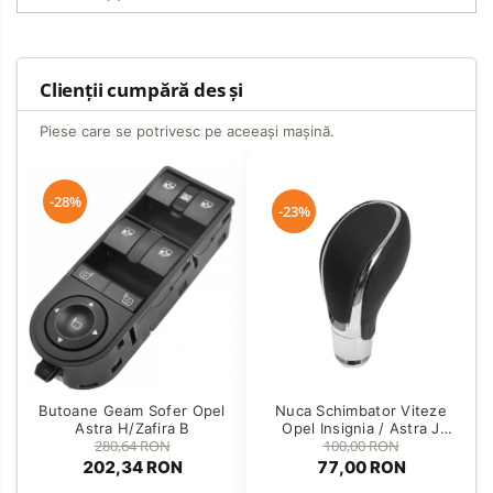
Clienții cumpără des și
Piese care se potrivesc pe aceeași mașină.
-28%
-23%
Nuca Schimbator Viteze
Butoane Geam Sofer Opel
Opel Insignia / Astra J
Astra H/Zafira B
100,00 RON
280,64 RON
Automat
77,00 RON
202,34 RON