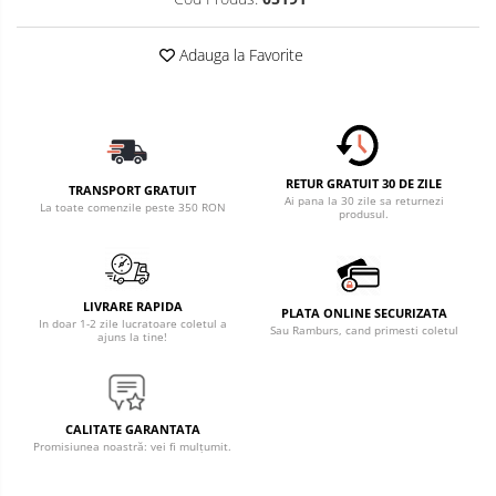
Adauga la Favorite
RETUR GRATUIT 30 DE ZILE
TRANSPORT GRATUIT
Ai pana la 30 zile sa returnezi
La toate comenzile peste 350 RON
produsul.
LIVRARE RAPIDA
PLATA ONLINE SECURIZATA
In doar 1-2 zile lucratoare coletul a
Sau Ramburs, cand primesti coletul
ajuns la tine!
CALITATE GARANTATA
Promisiunea noastră: vei fi mulțumit.