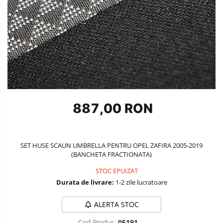
Accesorii Siguranta Auto
Carcasa Cheie
Accesorii Electronice Auto
Incarcatoare Auto
Accesorii pentru Roti si Anvelope
Husa Anvelope
Truse Chei
887,00 RON
Organizatoare Auto
SET HUSE SCAUN UMBRELLA PENTRU OPEL ZAFIRA 2005-2019
(BANCHETA FRACTIONATA)
STOC EPUIZAT
Durata de livrare:
1-2 zile lucratoare
ALERTA STOC
Cod Produs:
05191