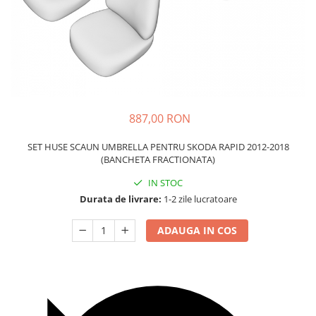
Carcasa Cheie
Accesorii Electronice Auto
Incarcatoare Auto
Accesorii pentru Roti si Anvelope
Husa Anvelope
Truse Chei
887,00 RON
Organizatoare Auto
SET HUSE SCAUN UMBRELLA PENTRU SKODA RAPID 2012-2018
(BANCHETA FRACTIONATA)
IN STOC
Durata de livrare:
1-2 zile lucratoare
ADAUGA IN COS