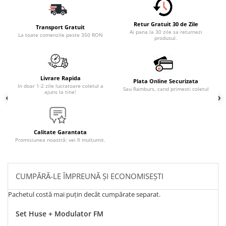
Retur Gratuit 30 de Zile
Transport Gratuit
Ai pana la 30 zile sa returnezi
La toate comenzile peste 350 RON
produsul.
Livrare Rapida
Plata Online Securizata
In doar 1-2 zile lucratoare coletul a
Sau Ramburs, cand primesti coletul
ajuns la tine!
Calitate Garantata
Promisiunea noastră: vei fi mulțumit.
CUMPĂRĂ-LE ÎMPREUNĂ ȘI ECONOMISEȘTI
Pachetul costă mai puțin decât cumpărate separat.
Set Huse + Modulator FM