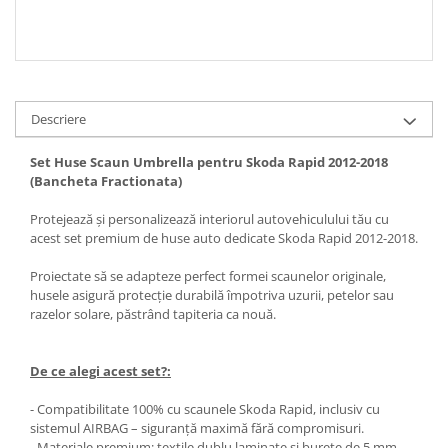
Descriere
Set Huse Scaun Umbrella pentru Skoda Rapid 2012-2018
(Bancheta Fractionata)
Protejează și personalizează interiorul autovehiculului tău cu
acest set premium de huse auto dedicate Skoda Rapid 2012-2018.
Proiectate să se adapteze perfect formei scaunelor originale,
husele asigură protecție durabilă împotriva uzurii, petelor sau
razelor solare, păstrând tapiteria ca nouă.
De ce alegi acest set?:
- Compatibilitate 100% cu scaunele Skoda Rapid, inclusiv cu
sistemul AIRBAG – siguranță maximă fără compromisuri.
- Materiale premium: textile dublu laminate și burete de 5 mm