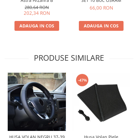
SET 10 BUC OSRAM
Astra H/Zafira B
280,64 RON
66,00 RON
202,34 RON
ADAUGA IN COS
ADAUGA IN COS
PRODUSE SIMILARE
-47%
Husa Volan Piele
HUSA VOLAN NEGRU 37-39