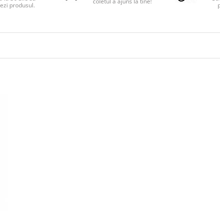
coletul a ajuns la tine!
ezi produsul.
p