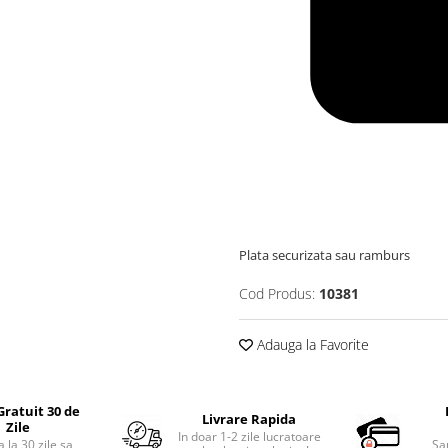
Plata securizata sau ramburs
Cod Produs:
10381
Adauga la Favorite
Gratuit 30 de
Livrare Rapida
Zile
In doar 1-2 zile lucratoare
 la 30 zile sa
Sa