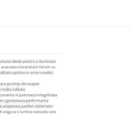
solutia ideala pentru o iluminare
a avansata a brandului Osram cu
ilitate optima in orice conditii.
lara pe timp de noapte
inalta calitate
ponenta si pastreaza integritatea
auto garanteaza performanta
se adapteaza perfect sistemelor
K asigura o lumina naturala care