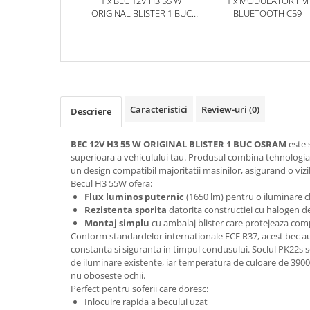
1 x BEC 12V H3 55 W
1 x MODULATOR FM
ORIGINAL BLISTER 1 BUC
BLUETOOTH C59
OSRAM
Caracteristici
Review-uri
(0)
Descriere
BEC 12V H3 55 W ORIGINAL BLISTER 1 BUC OSRAM
este 
superioara a vehiculului tau. Produsul combina tehnologi
un design compatibil majoritatii masinilor, asigurand o vizib
Becul H3 55W ofera:
Flux luminos puternic
(1650 lm) pentru o iluminare c
Rezistenta sporita
datorita constructiei cu halogen de 
Montaj simplu
cu ambalaj blister care protejeaza com
Conform standardelor internationale ECE R37, acest bec 
constanta si siguranta in timpul condusului. Soclul PK22s 
de iluminare existente, iar temperatura de culoare de 3900
nu oboseste ochii.
Perfect pentru soferii care doresc:
Inlocuire rapida a becului uzat