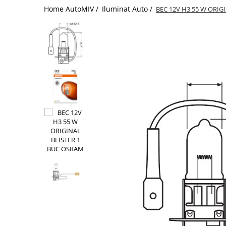
Home AutoMIV /
Iluminat Auto /
BEC 12V H3 55 W ORIG
Schimbatoare Viteze
Accesorii Auto
Accesorii Auto Exterior
Husa Auto / Prelata Auto
Paravanturi Auto / Deflectoare Aer
Capace Roti
Accesorii Interior Auto
Inchidere Centralizata
Huse Auto
Huse Scaune Auto
Husa Volan
Tavite Portbagaj Dedicate
Covorase Auto/ Presuri Auto
Seturi Interior
Accesorii Siguranta Auto
Carcasa Cheie