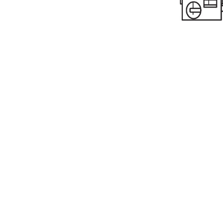
Accesorii Electronice Auto
Incarcatoare Auto
Accesorii pentru Roti si Anvelope
Husa Anvelope
Truse Chei
Organizatoare Auto
Iluminat Auto
Semnalizari
Faruri Ceata
Proiectoare
Accesorii LED
Becuri Auto
Piese Auto
Piese Caroserie
Amortizoare Capota