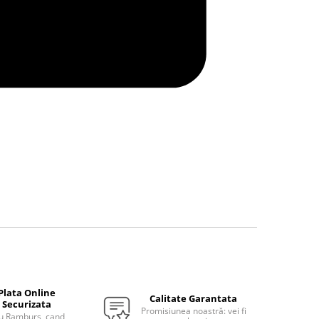
Plata Online
Calitate Garantata
Securizata
Promisiunea noastră: vei fi
u Ramburs, cand