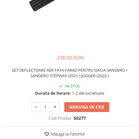
Schimbatoare Viteze
Accesorii Auto
Accesorii Auto Exterior
Husa Auto / Prelata Auto
Paravanturi Auto / Deflectoare Aer
Capace Roti
Accesorii Interior Auto
298,00 RON
Inchidere Centralizata
SET DEFLECTOARE AER FATA FARAD PENTRU DACIA SANDERO /
Huse Auto
SANDERO STEPWAY (2021-) JOGGER (2022-)
Huse Scaune Auto
IN STOC
Husa Volan
Durata de livrare:
1-2 zile lucratoare
Tavite Portbagaj Dedicate
Covorase Auto/ Presuri Auto
ADAUGA IN COS
Seturi Interior
Cod Produs:
50277
Accesorii Siguranta Auto
Carcasa Cheie
Adauga la Favorite