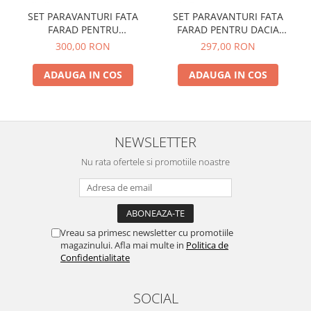
SET PARAVANTURI FATA
SET PARAVANTURI FATA
FARAD PENTRU
FARAD PENTRU DACIA
VOLKSWAGEN PASSAT - SW
SANDERO / SANDERO
300,00 RON
297,00 RON
(2005-)
STEPWAY (2008-2013)
ADAUGA IN COS
ADAUGA IN COS
NEWSLETTER
Nu rata ofertele si promotiile noastre
Vreau sa primesc newsletter cu promotiile
magazinului. Afla mai multe in
Politica de
Confidentialitate
SOCIAL