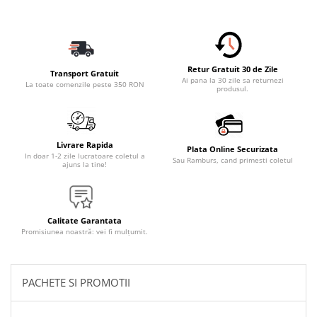
Accesorii Electronice Auto
Incarcatoare Auto
Accesorii pentru Roti si Anvelope
Husa Anvelope
Retur Gratuit 30 de Zile
Transport Gratuit
Ai pana la 30 zile sa returnezi
La toate comenzile peste 350 RON
Truse Chei
produsul.
Organizatoare Auto
Iluminat Auto
Livrare Rapida
Semnalizari
Plata Online Securizata
In doar 1-2 zile lucratoare coletul a
Sau Ramburs, cand primesti coletul
ajuns la tine!
Faruri Ceata
Proiectoare
Accesorii LED
Calitate Garantata
Promisiunea noastră: vei fi mulțumit.
Becuri Auto
Piese Auto
Piese Caroserie
PACHETE SI PROMOTII
Amortizoare Capota