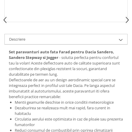
Spray Curatare Frane
Produse Intretinere si Detailing
Lubrifianti si Spray-uri de Curatare
Curatare si Detailing Interior
Descriere
Vopsitorie, Chituri si Adezivi
Curatare si Detailing Exterior
Set paravanturi auto fata Farad pentru Dacia Sandero,
Sandero Stepway si Jogger
- solutia perfecta pentru confortul
Articole Auto Sezoniere
tau la volan! Aceste deflectoare auto de calitate superioara sunt
Produse de Iarna
confectionate din plexiglas rezistent la socuri, garantand
durabilitate pe termen lung.
Cabluri Pornire
Deflectoarele de aer au un design aerodinamic special care se
Produse de Vara
integreaza perfect in profilul usii tale Dacia. Pe langa aspectul
imbunatatit al autoturismului, aceste paravanturi iti ofera
Blog
beneficii practice remarcabile:
Mentii geamurile deschise in orice conditii meteorologice
Dezaburirea se realizeaza mult mai rapid, fara curent in
habitaclu
Circulatia aerului este optimizata in caz de ploaie sau prezenta
fumatorilor
Reduci consumul de combustibil prin oprirea climatizarii