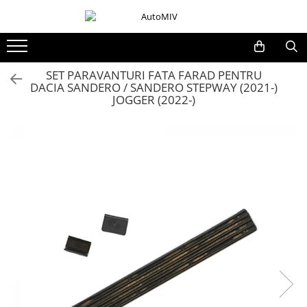
Toate Produsele
Oferta Saptamanii
SET PARAVANTURI FATA FARAD PENTRU
DACIA SANDERO / SANDERO STEPWAY (2021-)
Butoane
JOGGER (2022-)
Butoane Geam
Bloc Lumini
Butoane Reglare Oglinzi
Seturi Butoane
Butoane Blocare/Deblocare
Buton Frana
Buton Clapeta Rezervor
Buton Portbagaj
Alte Butoane/Comutatoare
Butoane Semnalizare