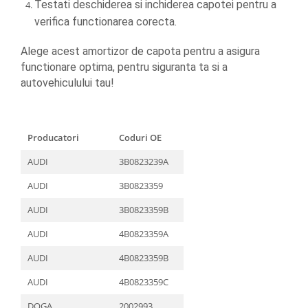
Testati deschiderea si inchiderea capotei pentru a 
verifica functionarea corecta.
Alege acest amortizor de capota pentru a asigura 
functionare optima, pentru siguranta ta si a 
autovehiculului tau!
Producatori
Coduri OE
AUDI
3B0823239A
AUDI
3B0823359
AUDI
3B0823359B
AUDI
4B0823359A
AUDI
4B0823359B
AUDI
4B0823359C
DOGA
2002993