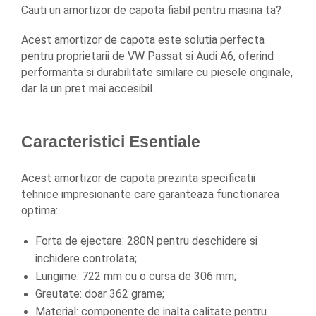
Oglinzi
Cauti un amortizor de capota fiabil pentru masina ta? 
Pompa Spalator Parbriz
Acest amortizor de capota este solutia perfecta 
Accesorii Camioane
pentru proprietarii de VW Passat si Audi A6, oferind 
Lampi si Proiectoare Camion
performanta si durabilitate similare cu piesele originale, 
Marcaje si Echipamente de
dar la un pret mai accesibil.
Siguranta
Accesorii Cabina Camion
Echipamente Electrice si
Caracteristici Esentiale
Pneumatice
Echipamente ADR si Utilitare
Acest amortizor de capota prezinta specificatii 
tehnice impresionante care garanteaza functionarea 
Uleiuri si Lichide Auto
optima:
Aditivi Auto
Aditivi Combustibil
Forta de ejectare: 280N pentru deschidere si 
Aditivi Ulei Motor
inchidere controlata;
Aditivi DPF, Sistem Racire si
Lungime: 722 mm cu o cursa de 306 mm;
Servodirectie
Greutate: doar 362 grame;
Antigel
Material: componente de inalta calitate pentru 