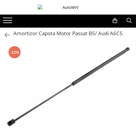
Toate Produsele
Oferta Saptamanii
Amortizor Capota Motor Passat B5/ Audi A6C5
Butoane
Butoane Geam
-22%
Bloc Lumini
Butoane Reglare Oglinzi
Seturi Butoane
Butoane Blocare/Deblocare
Buton Frana
Buton Clapeta Rezervor
Buton Portbagaj
Alte Butoane/Comutatoare
Butoane Semnalizare