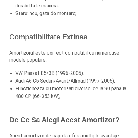
Spray Curatare Frane
durabilitate maxima;
Stare: nou, gata de montare;
Produse Intretinere si Detailing
Lubrifianti si Spray-uri de Curatare
Curatare si Detailing Interior
Compatibilitate Extinsa
Vopsitorie, Chituri si Adezivi
Curatare si Detailing Exterior
Amortizorul este perfect compatibil cu numeroase 
modele populare:
Articole Auto Sezoniere
Produse de Iarna
VW Passat B5/3B (1996-2005);
Cabluri Pornire
Audi A6 C5 Sedan/Avant/Allroad (1997-2005);
Produse de Vara
Functioneaza cu motorizari diverse, de la 90 pana la 
Blog
480 CP (66-353 kW);
De Ce Sa Alegi Acest Amortizor?
Acest amortizor de capota ofera multiple avantaje 