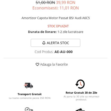
51,00 RON
39,99 RON
Schimbatoare Viteze
Economisesti:
11,01
RON
Accesorii Auto
Amortizor Capota Motor Passat B5/ Audi A6C5
Accesorii Auto Exterior
Husa Auto / Prelata Auto
STOC EPUIZAT
Durata de livrare:
1-2 zile lucratoare
Paravanturi Auto / Deflectoare Aer
Capace Roti
ALERTA STOC
Accesorii Interior Auto
Cod Produs:
AE-AU-000
Inchidere Centralizata
Huse Auto
Adauga la Favorite
Huse Scaune Auto
Husa Volan
Tavite Portbagaj Dedicate
Covorase Auto/ Presuri Auto
Seturi Interior
Retur Gratuit 30 de Zile
Transport Gratuit
Ai pana la 30 zile sa returnezi
Accesorii Siguranta Auto
La toate comenzile peste 350 RON
produsul.
Carcasa Cheie