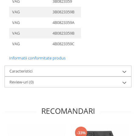
VAG
3B0823359
VAG
3B0823359B
VAG
4B0823359A
VAG
4B0823359B
VAG
4B0823359C
Informatii conformitate produs
Caracteristici
Review-uri
(0)
RECOMANDARI
-33%