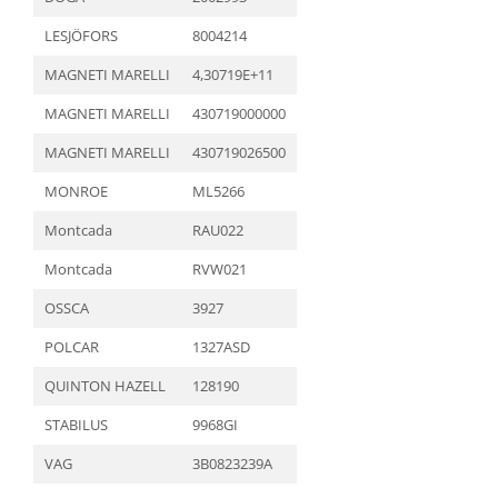
LESJÖFORS
8004214
MAGNETI MARELLI
4,30719E+11
MAGNETI MARELLI
430719000000
MAGNETI MARELLI
430719026500
MONROE
ML5266
Montcada
RAU022
Montcada
RVW021
OSSCA
3927
POLCAR
1327ASD
QUINTON HAZELL
128190
STABILUS
9968GI
VAG
3B0823239A