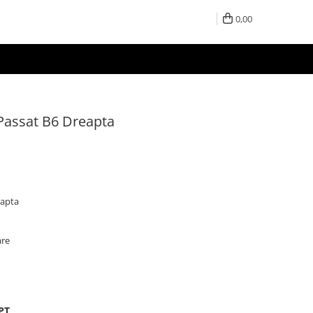
0,00
/ Passat B6 Dreapta
eapta
are
PT