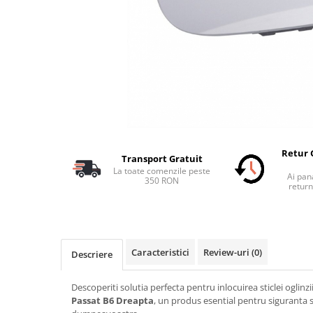
Schimbatoare Viteze
Accesorii Auto
Accesorii Auto Exterior
Husa Auto / Prelata Auto
Paravanturi Auto / Deflectoare Aer
Capace Roti
Accesorii Interior Auto
Inchidere Centralizata
Retur 
Transport Gratuit
Huse Auto
La toate comenzile peste
Ai pana
350 RON
Huse Scaune Auto
return
Husa Volan
Tavite Portbagaj Dedicate
Covorase Auto/ Presuri Auto
Caracteristici
Review-uri
(0)
Descriere
Seturi Interior
Accesorii Siguranta Auto
Descoperiti solutia perfecta pentru inlocuirea sticlei oglinzi
Carcasa Cheie
Passat B6 Dreapta
, un produs esential pentru siguranta si