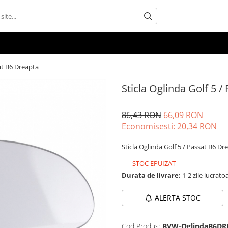
sat B6 Dreapta
Sticla Oglinda Golf 5 
86,43 RON
66,09 RON
Economisesti:
20,34
RON
Sticla Oglinda Golf 5 / Passat B6 Dr
STOC EPUIZAT
Durata de livrare:
1-2 zile lucrato
ALERTA STOC
Cod Produs:
BVW-OglindaB6DR