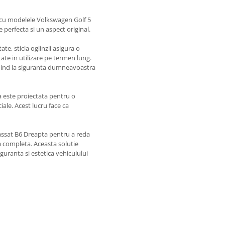
a cu modelele Volkswagen Golf 5
 perfecta si un aspect original.
ate, sticla oglinzii asigura o
tate in utilizare pe termen lung.
ibuind la siguranta dumneavoastra
ta este proiectata pentru o
iale. Acest lucru face ca
 Passat B6 Dreapta pentru a reda
a completa. Aceasta solutie
uranta si estetica vehiculului