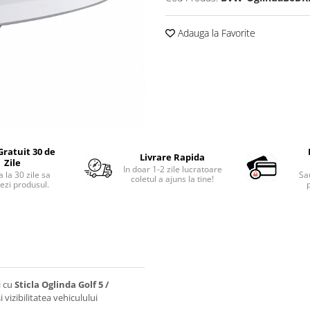
Adauga la Favorite
Gratuit 30 de
Livrare Rapida
Zile
In doar 1-2 zile lucratoare
 la 30 zile sa
Sa
coletul a ajuns la tine!
ezi produsul.
p
i cu
Sticla Oglinda Golf 5 /
 vizibilitatea vehiculului