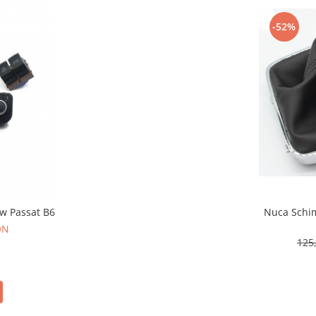
-52%
w Passat B6
Nuca Schim
ON
125