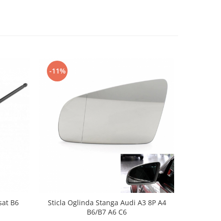
-11%
-48%
sat B6
Sticla Oglinda Stanga Audi A3 8P A4
Pomp
B6/B7 A6 C6
Daci