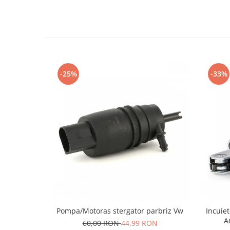
-25%
-33%
Pompa/Motoras stergator parbriz Vw
Incuie
A
60,00 RON
44,99 RON