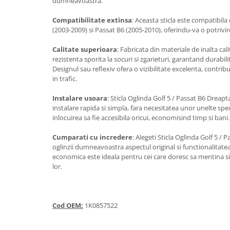
dumneavoastra.
Accesorii Electronice Auto
Compatibilitate extinsa
: Aceasta sticla este compatibil
Incarcatoare Auto
(2003-2009) si Passat B6 (2005-2010), oferindu-va o potrivire
Accesorii pentru Roti si Anvelope
Calitate superioara
: Fabricata din materiale de inalta calit
Husa Anvelope
rezistenta sporita la socuri si zgarieturi, garantand durabili
Truse Chei
Designul sau reflexiv ofera o vizibilitate excelenta, contr
in trafic.
Organizatoare Auto
Iluminat Auto
Instalare usoara
: Sticla Oglinda Golf 5 / Passat B6 Dreap
instalare rapida si simpla, fara necesitatea unor unelte spec
Semnalizari
inlocuirea sa fie accesibila oricui, economisind timp si bani.
Faruri Ceata
Cumparati cu incredere
: Alegeti Sticla Oglinda Golf 5 /
Proiectoare
oglinzii dumneavoastra aspectul original si functionalitate
Accesorii LED
economica este ideala pentru cei care doresc sa mentina sig
lor.
Becuri Auto
Piese Auto
Piese Caroserie
Cod OEM:
1K0857522
Amortizoare Capota