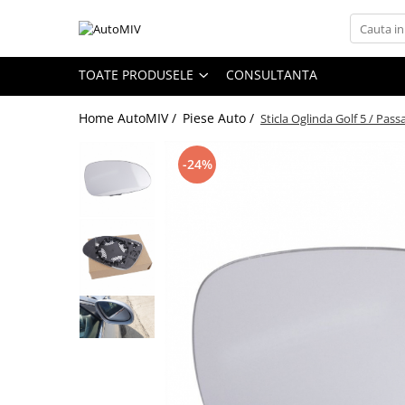
Toate Produsele
TOATE PRODUSELE
CONSULTANTA
Oferta Saptamanii
Home AutoMIV /
Piese Auto /
Sticla Oglinda Golf 5 / Pas
Butoane
Butoane Geam
-24%
Bloc Lumini
Butoane Reglare Oglinzi
Seturi Butoane
Butoane Blocare/Deblocare
Buton Frana
Buton Clapeta Rezervor
Buton Portbagaj
Alte Butoane/Comutatoare
Butoane Semnalizare