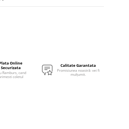
Plata Online
Calitate Garantata
Securizata
Promisiunea noastră: vei fi
u Ramburs, cand
mulțumit.
rimesti coletul