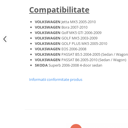
Oglinzi
Compatibilitate
Pompa Spalator Parbriz
Accesorii Camioane
VOLKSWAGEN
Jetta MK5 2005-2010
Lampi si Proiectoare Camion
VOLKSWAGEN
Bora 2007-2010
VOLKSWAGEN
Golf MK5 GTI 2006-2009
Marcaje si Echipamente de
VOLKSWAGEN
GOLF MK5 2003-2009
Siguranta
VOLKSWAGEN
GOLF PLUS MK5 2005-2010
Accesorii Cabina Camion
VOLKSWAGEN
EOS 2006-2008
VOLKSWAGEN
PASSAT B5.5 2004-2005 (Sedan / Wagon
Echipamente Electrice si
VOLKSWAGEN
PASSAT B6 2005-2010 (Sedan / Wagon)
Pneumatice
SKODA
Superb 2006-2008 4-door sedan
Echipamente ADR si Utilitare
Informatii conformitate produs
Uleiuri si Lichide Auto
Aditivi Auto
Aditivi Combustibil
Aditivi Ulei Motor
Aditivi DPF, Sistem Racire si
Servodirectie
Antigel