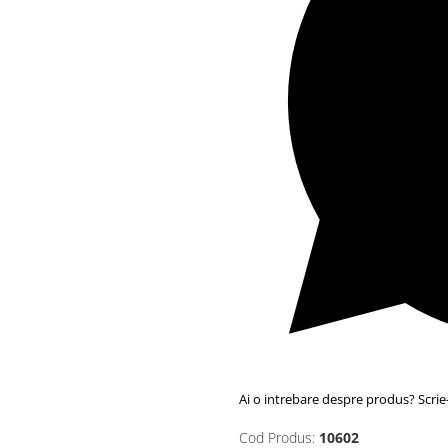
Ai o intrebare despre produs? Scr
Cod Produs:
10602