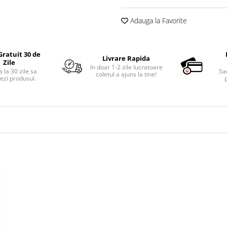
Adauga la Favorite
Gratuit 30 de
Livrare Rapida
Zile
In doar 1-2 zile lucratoare
 la 30 zile sa
Sa
coletul a ajuns la tine!
ezi produsul.
p