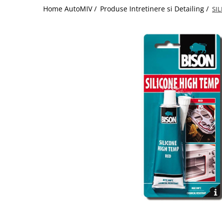
Home AutoMIV /
Produse Intretinere si Detailing /
SI
Schimbatoare Viteze
Accesorii Auto
Accesorii Auto Exterior
Husa Auto / Prelata Auto
Paravanturi Auto / Deflectoare Aer
Capace Roti
Accesorii Interior Auto
Inchidere Centralizata
Huse Auto
Huse Scaune Auto
Husa Volan
Tavite Portbagaj Dedicate
Covorase Auto/ Presuri Auto
Seturi Interior
Accesorii Siguranta Auto
Carcasa Cheie