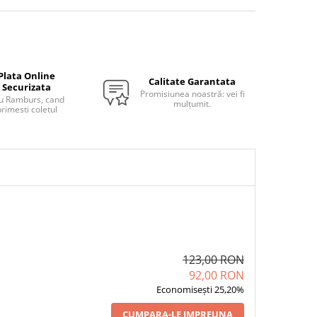
Plata Online
Calitate Garantata
Securizata
Promisiunea noastră: vei fi
u Ramburs, cand
mulțumit.
rimesti coletul
123,00 RON
92,00 RON
Economisești 25,20%
CUMPARA-LE IMPREUNA