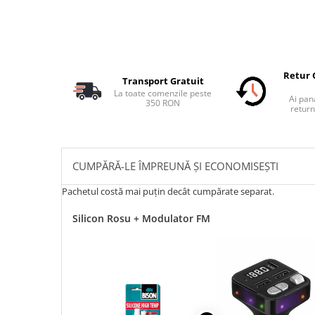
Retur 
Transport Gratuit
La toate comenzile peste
Ai pana
350 RON
return
CUMPĂRĂ-LE ÎMPREUNĂ ȘI ECONOMISEȘTI
Pachetul costă mai puțin decât cumpărate separat.
Silicon Rosu + Modulator FM