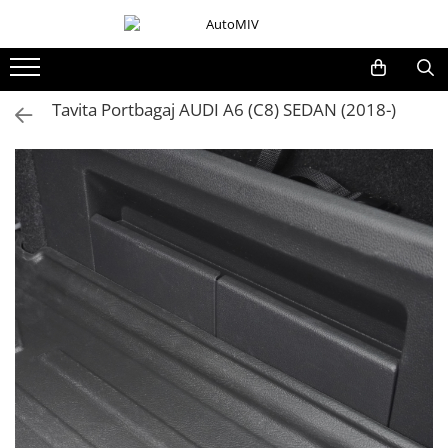
Toate Produsele
Oferta Saptamanii
Tavita Portbagaj AUDI A6 (C8) SEDAN (2018-)
Butoane
Butoane Geam
Bloc Lumini
Butoane Reglare Oglinzi
Seturi Butoane
Butoane Blocare/Deblocare
Buton Frana
Buton Clapeta Rezervor
Buton Portbagaj
Alte Butoane/Comutatoare
Butoane Semnalizare