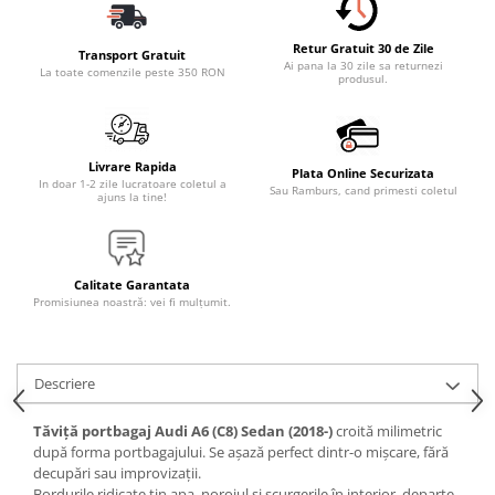
Accesorii Electronice Auto
Incarcatoare Auto
Retur Gratuit 30 de Zile
Transport Gratuit
Ai pana la 30 zile sa returnezi
Accesorii pentru Roti si Anvelope
La toate comenzile peste 350 RON
produsul.
Husa Anvelope
Truse Chei
Livrare Rapida
Organizatoare Auto
Plata Online Securizata
In doar 1-2 zile lucratoare coletul a
Sau Ramburs, cand primesti coletul
ajuns la tine!
Iluminat Auto
Semnalizari
Faruri Ceata
Calitate Garantata
Proiectoare
Promisiunea noastră: vei fi mulțumit.
Accesorii LED
Becuri Auto
Descriere
Piese Auto
Tăviță portbagaj Audi A6 (C8) Sedan (2018-)
croită milimetric
Piese Caroserie
după forma portbagajului. Se așază perfect dintr-o mișcare, fără
Amortizoare Capota
decupări sau improvizații.
Bordurile ridicate țin apa, noroiul și scurgerile în interior, departe