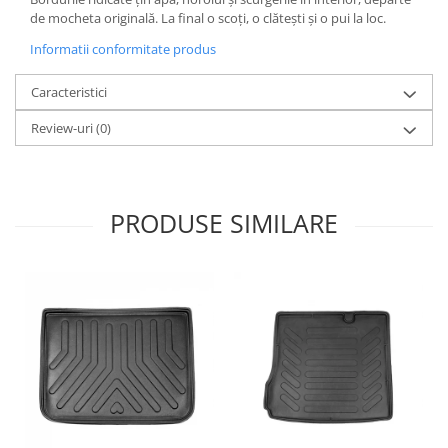
Oglinzi
de mocheta originală. La final o scoți, o clătești și o pui la loc.
Pompa Spalator Parbriz
Informatii conformitate produs
Accesorii Camioane
Lampi si Proiectoare Camion
Caracteristici
Marcaje si Echipamente de
Review-uri
(0)
Siguranta
Accesorii Cabina Camion
Echipamente Electrice si
PRODUSE SIMILARE
Pneumatice
Echipamente ADR si Utilitare
Uleiuri si Lichide Auto
Aditivi Auto
Aditivi Combustibil
Aditivi Ulei Motor
Aditivi DPF, Sistem Racire si
Servodirectie
Antigel