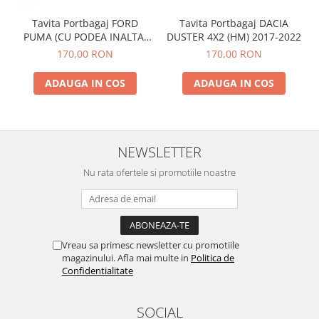
Spray Curatare Frane
Tavita Portbagaj FORD
Tavita Portbagaj DACIA
Produse Intretinere si Detailing
PUMA (CU PODEA INALTA)
DUSTER 4X2 (HM) 2017-2022
2019-
Lubrifianti si Spray-uri de Curatare
170,00 RON
170,00 RON
Curatare si Detailing Interior
ADAUGA IN COS
ADAUGA IN COS
Vopsitorie, Chituri si Adezivi
Curatare si Detailing Exterior
Articole Auto Sezoniere
NEWSLETTER
Produse de Iarna
Nu rata ofertele si promotiile noastre
Cabluri Pornire
Produse de Vara
Blog
Vreau sa primesc newsletter cu promotiile
magazinului. Afla mai multe in
Politica de
Confidentialitate
SOCIAL