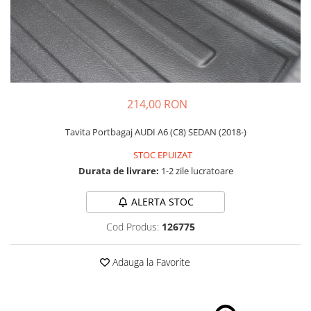
Schimbatoare Viteze
Accesorii Auto
Accesorii Auto Exterior
Husa Auto / Prelata Auto
Paravanturi Auto / Deflectoare Aer
214,00 RON
Capace Roti
Accesorii Interior Auto
Tavita Portbagaj AUDI A6 (C8) SEDAN (2018-)
Inchidere Centralizata
STOC EPUIZAT
Huse Auto
Durata de livrare:
1-2 zile lucratoare
Huse Scaune Auto
ALERTA STOC
Husa Volan
Tavite Portbagaj Dedicate
Cod Produs:
126775
Covorase Auto/ Presuri Auto
Seturi Interior
Adauga la Favorite
Accesorii Siguranta Auto
Carcasa Cheie