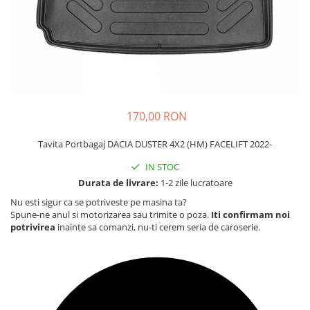
Carcasa Cheie
Accesorii Electronice Auto
Incarcatoare Auto
Accesorii pentru Roti si Anvelope
Husa Anvelope
Truse Chei
170,00 RON
Organizatoare Auto
Tavita Portbagaj DACIA DUSTER 4X2 (HM) FACELIFT 2022-
IN STOC
Durata de livrare:
1-2 zile lucratoare
Nu esti sigur ca se potriveste pe masina ta?
Spune-ne anul si motorizarea sau trimite o poza.
Iti confirmam noi
potrivirea
inainte sa comanzi, nu-ti cerem seria de caroserie.