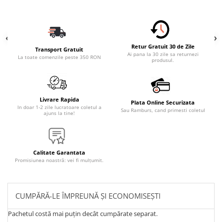
Retur Gratuit 30 de Zile
Transport Gratuit
Ai pana la 30 zile sa returnezi
La toate comenzile peste 350 RON
produsul.
Livrare Rapida
Plata Online Securizata
In doar 1-2 zile lucratoare coletul a
Sau Ramburs, cand primesti coletul
ajuns la tine!
Calitate Garantata
Promisiunea noastră: vei fi mulțumit.
CUMPĂRĂ-LE ÎMPREUNĂ ȘI ECONOMISEȘTI
Pachetul costă mai puțin decât cumpărate separat.