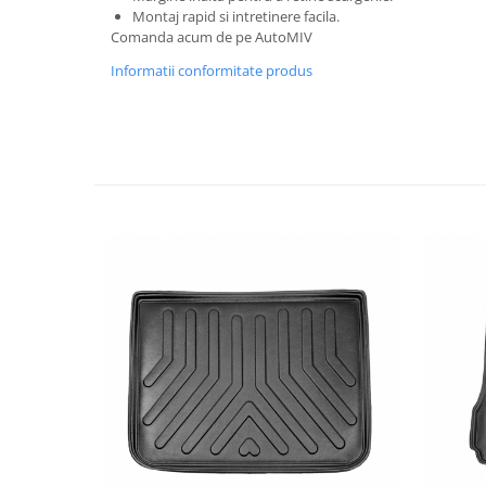
Montaj rapid si intretinere facila.
Spray Curatare Frane
Comanda acum de pe AutoMIV
Produse Intretinere si Detailing
Informatii conformitate produs
Lubrifianti si Spray-uri de Curatare
Curatare si Detailing Interior
Vopsitorie, Chituri si Adezivi
Curatare si Detailing Exterior
Articole Auto Sezoniere
Produse de Iarna
Cabluri Pornire
Produse de Vara
Blog