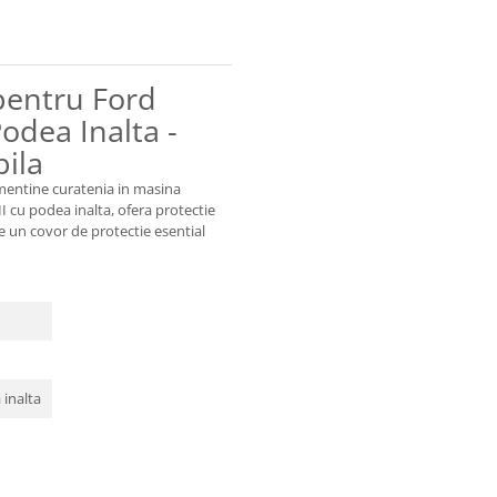
pentru Ford
odea Inalta -
bila
 mentine curatenia in masina
cu podea inalta, ofera protectie
ste un covor de protectie esential
 inalta