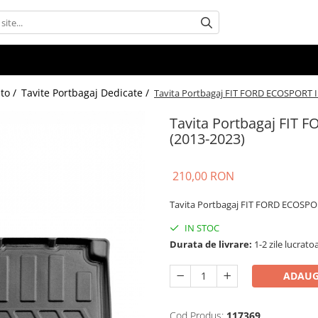
uto /
Tavite Portbagaj Dedicate /
Tavita Portbagaj FIT FORD ECOSPORT I
Tavita Portbagaj FIT
(2013-2023)
210,00 RON
Tavita Portbagaj FIT FORD ECOSPO
IN STOC
Durata de livrare:
1-2 zile lucrato
ADAUG
Cod Produs:
117369