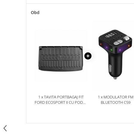
Accesorii Electronice Auto
Incarcatoare Auto
Obd
Accesorii pentru Roti si Anvelope
Husa Anvelope
Truse Chei
Organizatoare Auto
Iluminat Auto
Semnalizari
Faruri Ceata
Proiectoare
Accesorii LED
1 x TAVITA PORTBAGAJ FIT
1 x MODULATOR FM
Becuri Auto
FORD ECOSPORT II CU PODEA
BLUETOOTH C59
INALTA (2013-2023)
Piese Auto
Piese Caroserie
Amortizoare Capota