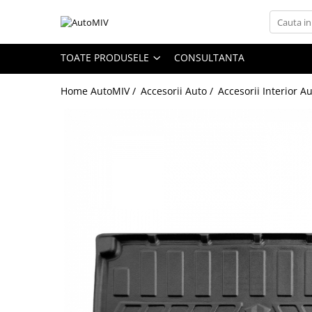
Toate Produsele
TOATE PRODUSELE
CONSULTANTA
Oferta Saptamanii
Home AutoMIV /
Accesorii Auto /
Accesorii Interior A
Butoane
Butoane Geam
Bloc Lumini
Butoane Reglare Oglinzi
Seturi Butoane
Butoane Blocare/Deblocare
Buton Frana
Buton Clapeta Rezervor
Buton Portbagaj
Alte Butoane/Comutatoare
Butoane Semnalizare