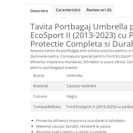
Oglinzi
Pompa Spalator Parbriz
Caracteristici
Review-uri
(0)
Descriere
Accesorii Camioane
Tavita Portbagaj Umbrella 
Lampi si Proiectoare Camion
EcoSport II (2013-2023) cu P
Marcaje si Echipamente de
Siguranta
Protectie Completa si Dura
Accesorii Cabina Camion
Aceasta tavita de portbagaj este solutia practica pentru a
dumneavoastra. Conceputa special pentru Ford EcoSport II 
Echipamente Electrice si
eficienta impotriva murdariei, lichidelor si uzurii zilnice. E
Pneumatice
pentru portbagajul masinii.
Echipamente ADR si Utilitare
Brand
Umbrella
Uleiuri si Lichide Auto
Material
Cauciuc rezistent
Aditivi Auto
Culoare
Negru
Aditivi Combustibil
Compatibilitate
Ford EcoSport II (2013-2023) cu podea
Aditivi Ulei Motor
Aditivi DPF, Sistem Racire si
Protectie eficienta impotriva murdariei si lichidelor.
Servodirectie
Material cauciuc durabil, rezistent la uzura.
Antigel
Margine inalta pentru a retine scurgerile.