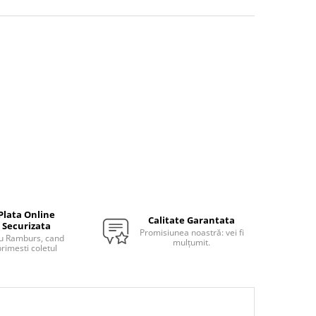
Plata Online
Calitate Garantata
Securizata
Promisiunea noastră: vei fi
u Ramburs, cand
mulțumit.
rimesti coletul