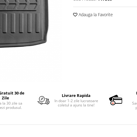
Adauga la Favorite
Gratuit 30 de
Livrare Rapida
Zile
In doar 1-2 zile lucratoare
 la 30 zile sa
Sa
coletul a ajuns la tine!
ezi produsul.
p