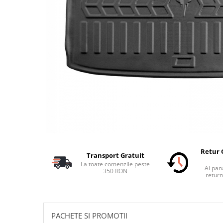
Schimbatoare Viteze
Accesorii Auto
Accesorii Auto Exterior
Husa Auto / Prelata Auto
Paravanturi Auto / Deflectoare Aer
Capace Roti
Accesorii Interior Auto
Inchidere Centralizata
Huse Auto
Huse Scaune Auto
Husa Volan
Retur 
Transport Gratuit
Tavite Portbagaj Dedicate
La toate comenzile peste
Ai pana
Covorase Auto/ Presuri Auto
350 RON
return
Seturi Interior
Accesorii Siguranta Auto
Carcasa Cheie
PACHETE SI PROMOTII