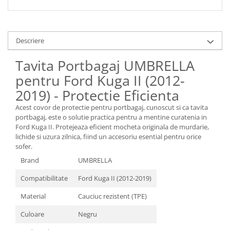
Spray Curatare Frane
Produse Intretinere si Detailing
Lubrifianti si Spray-uri de Curatare
Descriere
Curatare si Detailing Interior
Tavita Portbagaj UMBRELLA
Vopsitorie, Chituri si Adezivi
pentru Ford Kuga II (2012-
Curatare si Detailing Exterior
2019) - Protectie Eficienta
Articole Auto Sezoniere
Acest covor de protectie pentru portbagaj, cunoscut si ca tavita
Produse de Iarna
portbagaj, este o solutie practica pentru a mentine curatenia in
Ford Kuga II. Protejeaza eficient mocheta originala de murdarie,
Cabluri Pornire
lichide si uzura zilnica, fiind un accesoriu esential pentru orice
Produse de Vara
sofer.
Brand
UMBRELLA
Blog
Compatibilitate
Ford Kuga II (2012-2019)
Material
Cauciuc rezistent (TPE)
Culoare
Negru