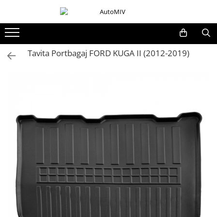
Toate Produsele
Oferta Saptamanii
Tavita Portbagaj FORD KUGA II (2012-2019)
Butoane
Butoane Geam
Bloc Lumini
Butoane Reglare Oglinzi
Seturi Butoane
Butoane Blocare/Deblocare
Buton Frana
Buton Clapeta Rezervor
Buton Portbagaj
Alte Butoane/Comutatoare
Butoane Semnalizare