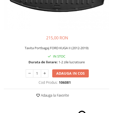
Schimbatoare Viteze
Accesorii Auto
Accesorii Auto Exterior
Husa Auto / Prelata Auto
Paravanturi Auto / Deflectoare Aer
215,00 RON
Capace Roti
Accesorii Interior Auto
Tavita Portbagaj FORD KUGA II (2012-2019)
Inchidere Centralizata
IN STOC
Huse Auto
Durata de livrare:
1-2 zile lucratoare
Huse Scaune Auto
ADAUGA IN COS
Husa Volan
Tavite Portbagaj Dedicate
Cod Produs:
106081
Covorase Auto/ Presuri Auto
Seturi Interior
Adauga la Favorite
Accesorii Siguranta Auto
Carcasa Cheie